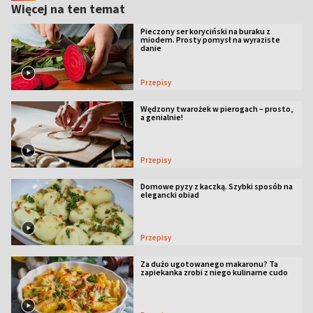
Więcej na ten temat
Pieczony ser koryciński na buraku z
miodem. Prosty pomysł na wyraziste
danie
Przepisy
Wędzony twarożek w pierogach – prosto,
a genialnie!
Przepisy
Domowe pyzy z kaczką. Szybki sposób na
elegancki obiad
Przepisy
Za dużo ugotowanego makaronu? Ta
zapiekanka zrobi z niego kulinarne cudo