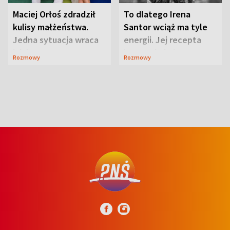
Maciej Orłoś zdradził
To dlatego Irena
kulisy małżeństwa.
Santor wciąż ma tyle
Jedna sytuacja wraca
energii. Jej recepta
jak bumerang
jest zaskakująco
Rozmowy
Rozmowy
prosta