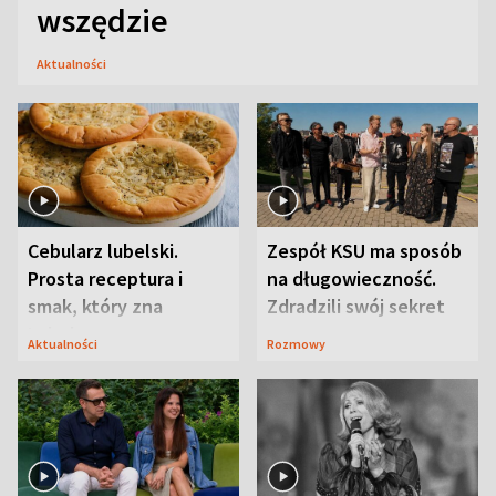
wszędzie
Aktualności
Cebularz lubelski.
Zespół KSU ma sposób
Prosta receptura i
na długowieczność.
smak, który zna
Zdradzili swój sekret
Lubelszczyzna
Aktualności
Rozmowy