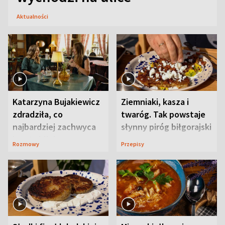
Aktualności
Katarzyna Bujakiewicz
Ziemniaki, kasza i
zdradziła, co
twaróg. Tak powstaje
najbardziej zachwyca
słynny piróg biłgorajski
ją w Lublinie
Rozmowy
Przepisy