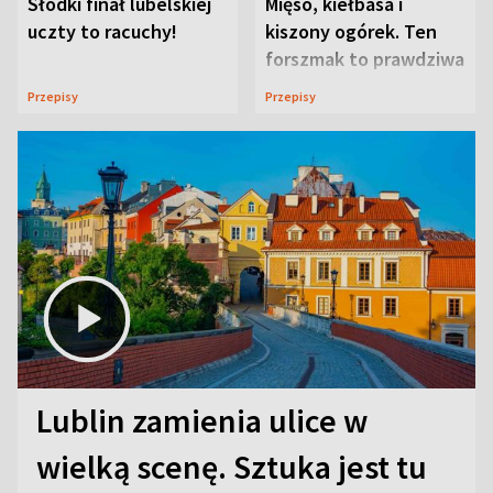
Słodki finał lubelskiej
Mięso, kiełbasa i
uczty to racuchy!
kiszony ogórek. Ten
forszmak to prawdziwa
uczta
Przepisy
Przepisy
Lublin zamienia ulice w
wielką scenę. Sztuka jest tu