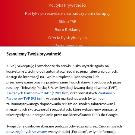
Polityka Prywatności
Polityka przeciwdziałania nadużyciom i korupcji
Sklep TVP
Biuro Reklamy
Oferta Dystrybucyjna
Oferta Handlowa
Dostępność
Szanujemy Twoją prywatność
Moje zgody
Kliknij "Akceptuję i przechodzę do serwisu", aby wyrazić zgody na
Procedura zgłoszeń wewnętrznych
korzystanie z technologii automatycznego śledzenia i zbierania danych,
dostęp do informacji na Twoim urządzeniu końcowym i ich
przechowywanie oraz na przetwarzanie Twoich danych osobowych przez
nas, czyli Telewizję Polską S.A. w likwidacji (zwaną dalej również „TVP”),
Zaufanych Partnerów z IAB* (1201 firm)
oraz pozostałych
Zaufanych
Partnerów TVP (93 firm)
, w celach marketingowych (w tym do
zautomatyzowanego dopasowania reklam do Twoich zainteresowań i
mierzenia ich skuteczności) i pozostałych, które wskazujemy poniżej, a
także zgody na udostępnianie przez nas identyfikatora PPID do Google.
Twoje dane osobowe zbierane podczas odwiedzania przez Ciebie naszych
poszczególnych serwisów
zwanych dalej „Portalem”, w tym informacje