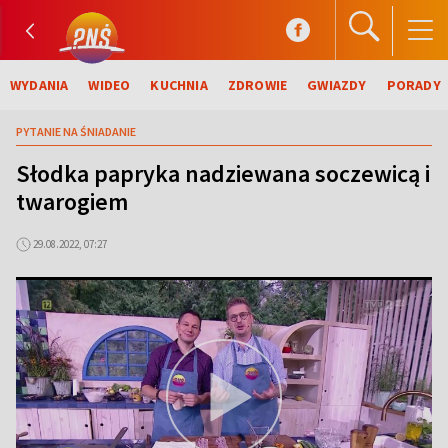
WYDANIA
WIDEO
KUCHNIA
ZDROWIE
GWIAZDY
PORADY
PYTANIE NA ŚNIADANIE
Słodka papryka nadziewana soczewicą i
twarogiem
29.08.2022, 07:27