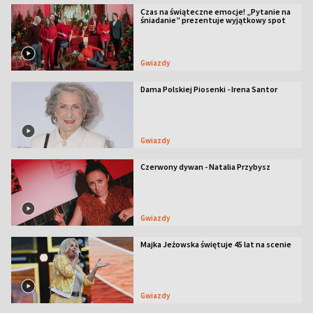
Czas na świąteczne emocje! „Pytanie na
śniadanie” prezentuje wyjątkowy spot
Gwiazdy
Dama Polskiej Piosenki - Irena Santor
Gwiazdy
Czerwony dywan - Natalia Przybysz
Gwiazdy
Majka Jeżowska świętuje 45 lat na scenie
Gwiazdy