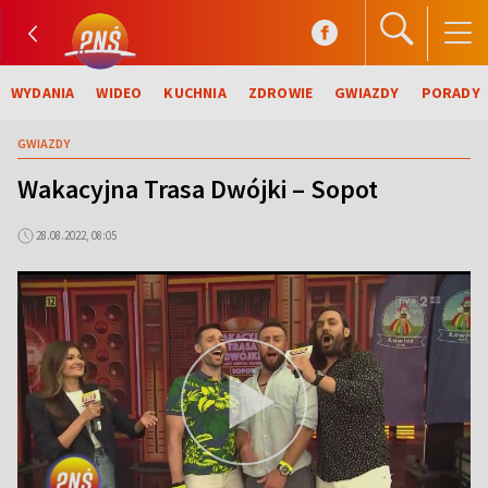
WYDANIA
WIDEO
KUCHNIA
ZDROWIE
GWIAZDY
PORADY
GWIAZDY
Wakacyjna Trasa Dwójki – Sopot
28.08.2022, 08:05