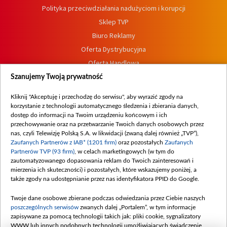
Polityka przeciwdziałania nadużyciom i korupcji
Sklep TVP
Biuro Reklamy
Oferta Dystrybucyjna
Oferta Handlowa
Dostępność
Szanujemy Twoją prywatność
Moje zgody
Kliknij "Akceptuję i przechodzę do serwisu", aby wyrazić zgody na
Procedura zgłoszeń wewnętrznych
korzystanie z technologii automatycznego śledzenia i zbierania danych,
dostęp do informacji na Twoim urządzeniu końcowym i ich
przechowywanie oraz na przetwarzanie Twoich danych osobowych przez
nas, czyli Telewizję Polską S.A. w likwidacji (zwaną dalej również „TVP”),
Zaufanych Partnerów z IAB* (1201 firm)
oraz pozostałych
Zaufanych
Partnerów TVP (93 firm)
, w celach marketingowych (w tym do
zautomatyzowanego dopasowania reklam do Twoich zainteresowań i
mierzenia ich skuteczności) i pozostałych, które wskazujemy poniżej, a
także zgody na udostępnianie przez nas identyfikatora PPID do Google.
Twoje dane osobowe zbierane podczas odwiedzania przez Ciebie naszych
poszczególnych serwisów
zwanych dalej „Portalem”, w tym informacje
zapisywane za pomocą technologii takich jak: pliki cookie, sygnalizatory
WWW lub innych podobnych technologii umożliwiających świadczenie