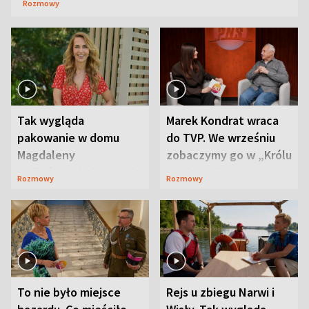
Rozmowy
Tak wygląda
Marek Kondrat wraca
pakowanie w domu
do TVP. We wrześniu
Magdaleny
zobaczymy go w „Królu
Waligórskiej-Lisieckiej.
Maciusiu I”
Rozmowy
Rozmowy
Mąż nie odpuszcza
To nie było miejsce
Rejs u zbiegu Narwi i