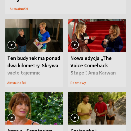
Aktualności
Ten budynek ma ponad
Nowa edycja „The
dwa kilometry. Skrywa
Voice Comeback
wiele tajemnic
Stage”. Ania Karwan
zapowiada
Aktualności
Rozmowy
niespodzianki
Anna z „Sanatorium
Gąsiewska i