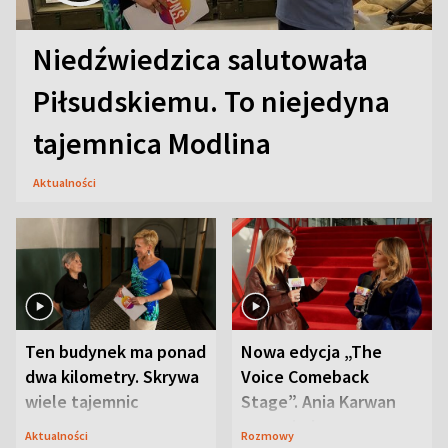
Niedźwiedzica salutowała
Piłsudskiemu. To niejedyna
tajemnica Modlina
Aktualności
Ten budynek ma ponad
Nowa edycja „The
dwa kilometry. Skrywa
Voice Comeback
wiele tajemnic
Stage”. Ania Karwan
zapowiada
Aktualności
Rozmowy