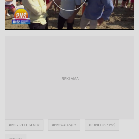
#ROBERT EL GENDY
#PROWADZĄCY
#JUBILEUSZ PNŚ