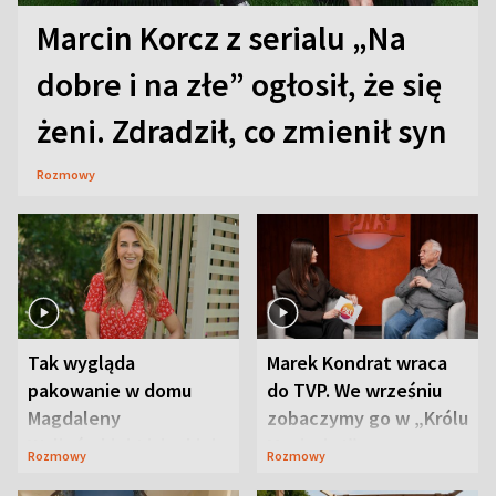
Marcin Korcz z serialu „Na
dobre i na złe” ogłosił, że się
żeni. Zdradził, co zmienił syn
Rozmowy
Tak wygląda
Marek Kondrat wraca
pakowanie w domu
do TVP. We wrześniu
Magdaleny
zobaczymy go w „Królu
Waligórskiej-Lisieckiej.
Maciusiu I”
Rozmowy
Rozmowy
Mąż nie odpuszcza