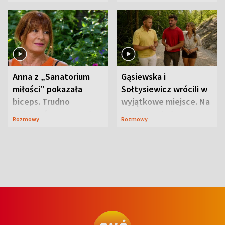
niespodzianki
Anna z „Sanatorium
Gąsiewska i
miłości” pokazała
Sołtysiewicz wrócili w
biceps. Trudno
wyjątkowe miejsce. Na
uwierzyć, co przeszła
szlaku czekał
Rozmowy
Rozmowy
wcześniej
niedźwiedź