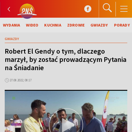
WYDANIA
WIDEO
KUCHNIA
ZDROWIE
GWIAZDY
PORADY
GWIAZDY
Robert El Gendy o tym, dlaczego
marzył, by zostać prowadzącym Pytania
na Śniadanie
27.08.2022, 08:17