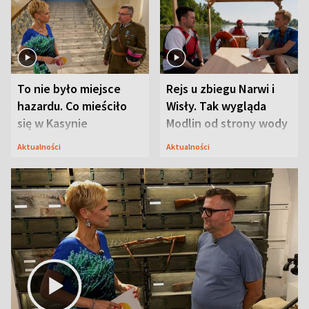
To nie było miejsce
Rejs u zbiegu Narwi i
hazardu. Co mieściło
Wisły. Tak wygląda
się w Kasynie
Modlin od strony wody
Oficerskim?
Aktualności
Aktualności