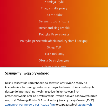
Komisja Etyki
Program dla prasy
Dla mediów
Serwis fotograficzny
Merchandising (znaki)
Polityka Prywatności
Polityka przeciwdziałania nadużyciom i korupcji
Sklep TVP
Biuro Reklamy
Oferta Dystrybucyjna
Oferta Handlowa
Dostępność
Szanujemy Twoją prywatność
Moje zgody
Kliknij "Akceptuję i przechodzę do serwisu", aby wyrazić zgody na
Procedura zgłoszeń wewnętrznych
korzystanie z technologii automatycznego śledzenia i zbierania danych,
dostęp do informacji na Twoim urządzeniu końcowym i ich
przechowywanie oraz na przetwarzanie Twoich danych osobowych przez
nas, czyli Telewizję Polską S.A. w likwidacji (zwaną dalej również „TVP”),
Zaufanych Partnerów z IAB* (1201 firm)
oraz pozostałych
Zaufanych