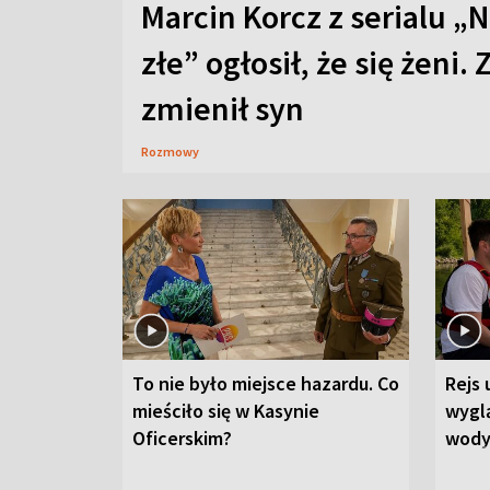
Marcin Korcz z serialu „N
złe” ogłosił, że się żeni. 
zmienił syn
Rozmowy
To nie było miejsce hazardu. Co
Rejs 
mieściło się w Kasynie
wygl
Oficerskim?
wod