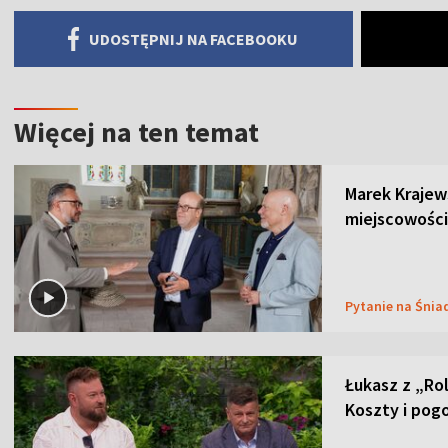
UDOSTĘPNIJ NA FACEBOOKU
Więcej na ten temat
Marek Krajew
miejscowości
Pytanie na Śnia
Łukasz z „Ro
Koszty i pog