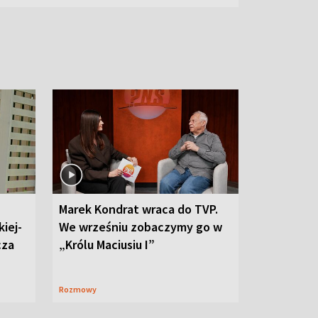
Marek Kondrat wraca do TVP.
iej-
We wrześniu zobaczymy go w
cza
„Królu Maciusiu I”
Rozmowy