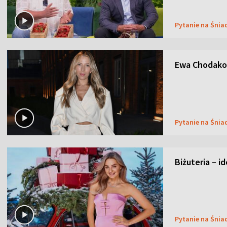
Pytanie na Śnia
Ewa Chodakow
Pytanie na Śnia
Biżuteria – i
Pytanie na Śnia