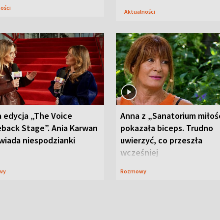
ności
Aktualności
 edycja „The Voice
Anna z „Sanatorium miłoś
back Stage”. Ania Karwan
pokazała biceps. Trudno
wiada niespodzianki
uwierzyć, co przeszła
wcześniej
wy
Rozmowy