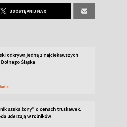
UDOSTĘPNIJ NA X
ski odkrywa jedną z najciekawszych
 Dolnego Śląska
danie
lnik szuka żony” o cenach truskawek.
oda uderzają w rolników