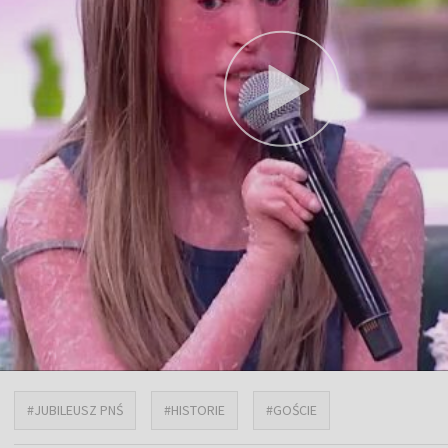
#JUBILEUSZ PNŚ
#HISTORIE
#GOŚCIE