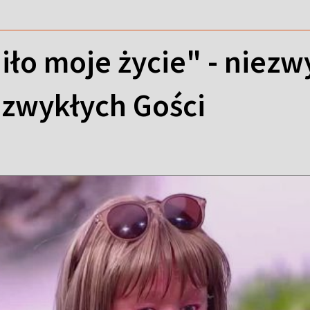
ło moje życie" - niezwy
ezwykłych Gości