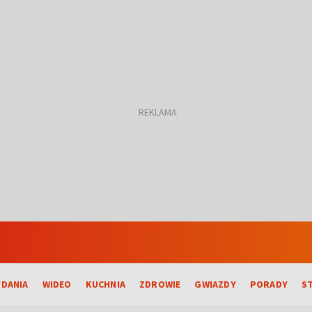
DANIA
WIDEO
KUCHNIA
ZDROWIE
GWIAZDY
PORADY
S