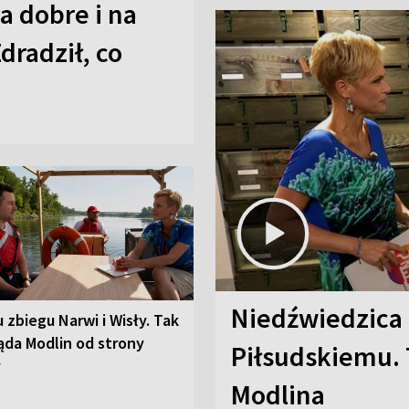
a dobre i na
Zdradził, co
Niedźwiedzica
u zbiegu Narwi i Wisły. Tak
ąda Modlin od strony
Piłsudskiemu. 
y
Modlina