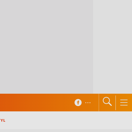
...
TYL