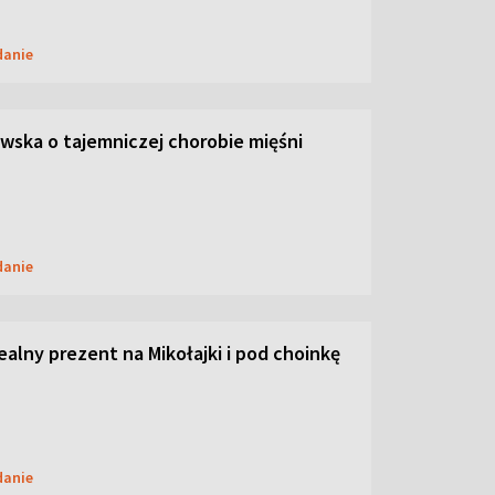
danie
ska o tajemniczej chorobie mięśni
danie
dealny prezent na Mikołajki i pod choinkę
danie