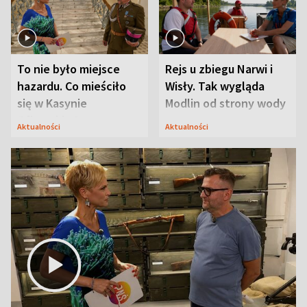
To nie było miejsce
Rejs u zbiegu Narwi i
hazardu. Co mieściło
Wisły. Tak wygląda
się w Kasynie
Modlin od strony wody
Oficerskim?
Aktualności
Aktualności