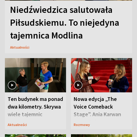
Niedźwiedzica salutowała
Piłsudskiemu. To niejedyna
tajemnica Modlina
Aktualności
Ten budynek ma ponad
Nowa edycja „The
dwa kilometry. Skrywa
Voice Comeback
wiele tajemnic
Stage”. Ania Karwan
zapowiada
Aktualności
Rozmowy
niespodzianki