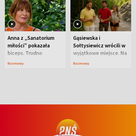
Anna z „Sanatorium
Gąsiewska i
miłości” pokazała
Sołtysiewicz wrócili w
biceps. Trudno
wyjątkowe miejsce. Na
uwierzyć, co przeszła
szlaku czekał
Rozmowy
Rozmowy
wcześniej
niedźwiedź