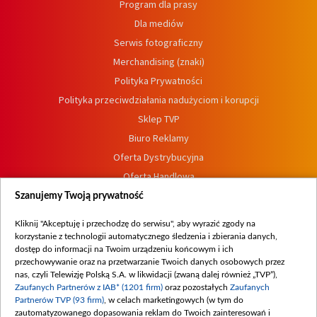
Program dla prasy
Dla mediów
Serwis fotograficzny
Merchandising (znaki)
Polityka Prywatności
Polityka przeciwdziałania nadużyciom i korupcji
Sklep TVP
Biuro Reklamy
Oferta Dystrybucyjna
Oferta Handlowa
Dostępność
Szanujemy Twoją prywatność
Moje zgody
Kliknij "Akceptuję i przechodzę do serwisu", aby wyrazić zgody na
Procedura zgłoszeń wewnętrznych
korzystanie z technologii automatycznego śledzenia i zbierania danych,
dostęp do informacji na Twoim urządzeniu końcowym i ich
przechowywanie oraz na przetwarzanie Twoich danych osobowych przez
nas, czyli Telewizję Polską S.A. w likwidacji (zwaną dalej również „TVP”),
Zaufanych Partnerów z IAB* (1201 firm)
oraz pozostałych
Zaufanych
Partnerów TVP (93 firm)
, w celach marketingowych (w tym do
zautomatyzowanego dopasowania reklam do Twoich zainteresowań i