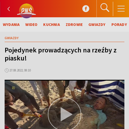
WYDANIA
WIDEO
KUCHNIA
ZDROWIE
GWIAZDY
PORADY
GWIAZDY
Pojedynek prowadzących na rzeźby z
piasku!
27.08.2022, 08:10