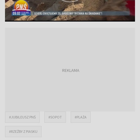
#JUBILEUSZ PNŚ
#SOPOT
#PLAŻA
#RZEŹBY Z PIASKU