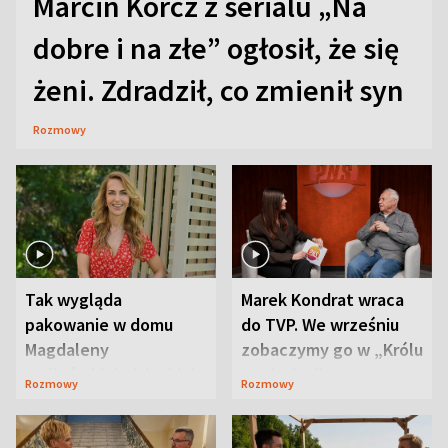
Marcin Korcz z serialu „Na
dobre i na złe” ogłosił, że się
żeni. Zdradził, co zmienił syn
Rozmowy
Tak wygląda
Marek Kondrat wraca
pakowanie w domu
do TVP. We wrześniu
Magdaleny
zobaczymy go w „Królu
Waligórskiej-Lisieckiej.
Maciusiu I”
Rozmowy
Rozmowy
Mąż nie odpuszcza