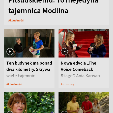
tajemnica Modlina
Aktualności
Ten budynek ma ponad
Nowa edycja „The
dwa kilometry. Skrywa
Voice Comeback
wiele tajemnic
Stage”. Ania Karwan
zapowiada
Aktualności
Rozmowy
niespodzianki