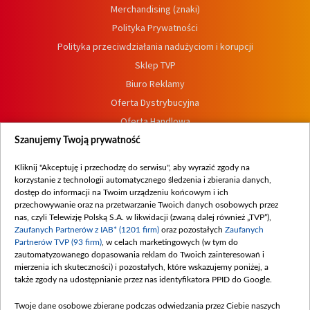
Merchandising (znaki)
Polityka Prywatności
Polityka przeciwdziałania nadużyciom i korupcji
Sklep TVP
Biuro Reklamy
Oferta Dystrybucyjna
Oferta Handlowa
Dostępność
Szanujemy Twoją prywatność
Moje zgody
Kliknij "Akceptuję i przechodzę do serwisu", aby wyrazić zgody na
Procedura zgłoszeń wewnętrznych
korzystanie z technologii automatycznego śledzenia i zbierania danych,
dostęp do informacji na Twoim urządzeniu końcowym i ich
przechowywanie oraz na przetwarzanie Twoich danych osobowych przez
nas, czyli Telewizję Polską S.A. w likwidacji (zwaną dalej również „TVP”),
Zaufanych Partnerów z IAB* (1201 firm)
oraz pozostałych
Zaufanych
Partnerów TVP (93 firm)
, w celach marketingowych (w tym do
zautomatyzowanego dopasowania reklam do Twoich zainteresowań i
mierzenia ich skuteczności) i pozostałych, które wskazujemy poniżej, a
także zgody na udostępnianie przez nas identyfikatora PPID do Google.
Twoje dane osobowe zbierane podczas odwiedzania przez Ciebie naszych