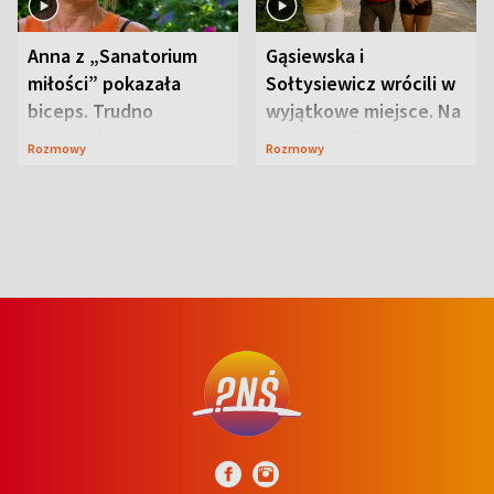
Anna z „Sanatorium
Gąsiewska i
miłości” pokazała
Sołtysiewicz wrócili w
biceps. Trudno
wyjątkowe miejsce. Na
uwierzyć, co przeszła
szlaku czekał
Rozmowy
Rozmowy
wcześniej
niedźwiedź