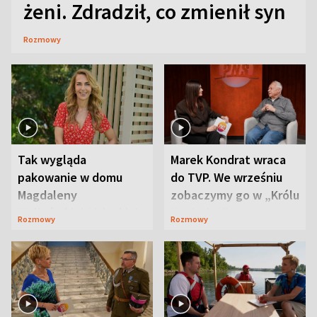
żeni. Zdradził, co zmienił syn
Rozmowy
Tak wygląda
Marek Kondrat wraca
pakowanie w domu
do TVP. We wrześniu
Magdaleny
zobaczymy go w „Królu
Waligórskiej-Lisieckiej.
Maciusiu I”
Rozmowy
Rozmowy
Mąż nie odpuszcza