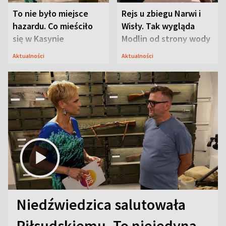
To nie było miejsce
Rejs u zbiegu Narwi i
hazardu. Co mieściło
Wisły. Tak wygląda
się w Kasynie
Modlin od strony wody
Oficerskim?
Aktualności
Aktualności
Niedźwiedzica salutowała
Piłsudskiemu. To niejedyna