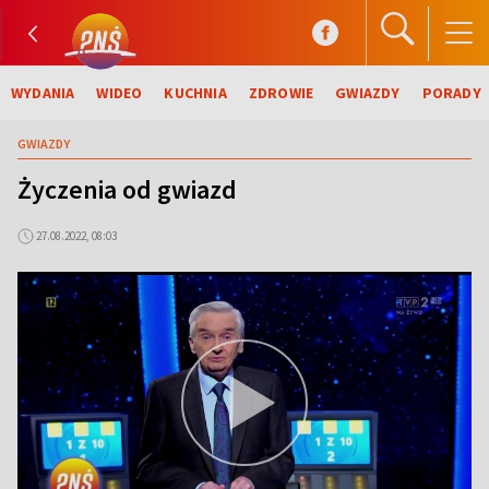
WYDANIA
WIDEO
KUCHNIA
ZDROWIE
GWIAZDY
PORADY
GWIAZDY
Życzenia od gwiazd
27.08.2022, 08:03