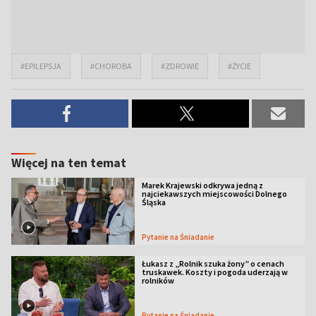
#EPILEPSJA
#CHOROBA
#ZDROWIE
#ŻYCIE
Więcej na ten temat
Marek Krajewski odkrywa jedną z
najciekawszych miejscowości Dolnego
Śląska
Pytanie na Śniadanie
Łukasz z „Rolnik szuka żony” o cenach
truskawek. Koszty i pogoda uderzają w
rolników
Pytanie na Śniadanie