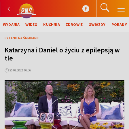
WYDANIA
WIDEO
KUCHNIA
ZDROWIE
GWIAZDY
PORADY
PYTANIE NA ŚNIADANIE
Katarzyna i Daniel o życiu z epilepsją w
tle
25.08.2022, 07:36