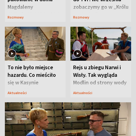
Magdaleny
zobaczymy go w „Królu
Waligórskiej-Lisieckiej.
Maciusiu I”
Rozmowy
Rozmowy
Mąż nie odpuszcza
To nie było miejsce
Rejs u zbiegu Narwi i
hazardu. Co mieściło
Wisły. Tak wygląda
się w Kasynie
Modlin od strony wody
Oficerskim?
Aktualności
Aktualności