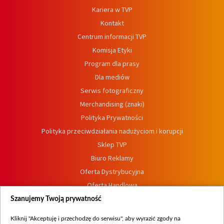
Kariera w TVP
Kontakt
Centrum informacji TVP
Komisja Etyki
Program dla prasy
Dla mediów
Serwis fotograficzny
Merchandising (znaki)
Polityka Prywatności
Polityka przeciwdziałania nadużyciom i korupcji
Sklep TVP
Biuro Reklamy
Oferta Dystrybucyjna
Oferta Handlowa
Dostępność
Szanujemy Twoją prywatność
Moje zgody
Kliknij "Akceptuję i przechodzę do serwisu", aby wyrazić zgody na