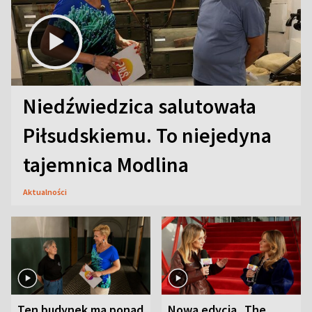
Niedźwiedzica salutowała
Piłsudskiemu. To niejedyna
tajemnica Modlina
Aktualności
Ten budynek ma ponad
Nowa edycja „The