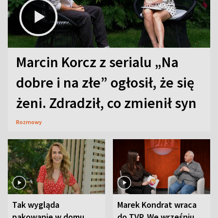
Marcin Korcz z serialu „Na
dobre i na złe” ogłosił, że się
żeni. Zdradził, co zmienił syn
Rozmowy
Tak wygląda
Marek Kondrat wraca
pakowanie w domu
do TVP. We wrześniu