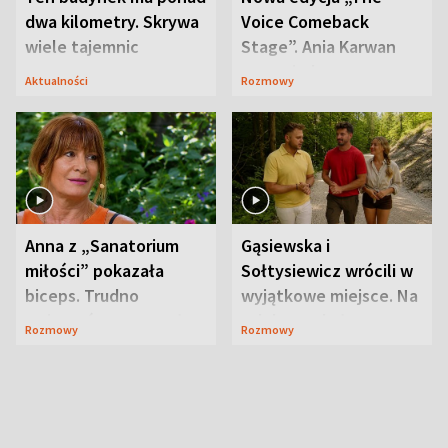
dwa kilometry. Skrywa
Voice Comeback
wiele tajemnic
Stage”. Ania Karwan
zapowiada
Aktualności
Rozmowy
niespodzianki
Anna z „Sanatorium
Gąsiewska i
miłości” pokazała
Sołtysiewicz wrócili w
biceps. Trudno
wyjątkowe miejsce. Na
uwierzyć, co przeszła
szlaku czekał
Rozmowy
Rozmowy
wcześniej
niedźwiedź