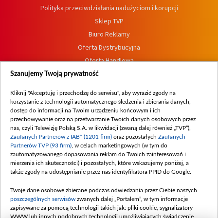
Polityka przeciwdziałania nadużyciom i korupcji
Sklep TVP
Biuro Reklamy
Oferta Dystrybucyjna
Oferta Handlowa
Dostępność
Szanujemy Twoją prywatność
Moje zgody
Kliknij "Akceptuję i przechodzę do serwisu", aby wyrazić zgody na
Procedura zgłoszeń wewnętrznych
korzystanie z technologii automatycznego śledzenia i zbierania danych,
dostęp do informacji na Twoim urządzeniu końcowym i ich
przechowywanie oraz na przetwarzanie Twoich danych osobowych przez
nas, czyli Telewizję Polską S.A. w likwidacji (zwaną dalej również „TVP”),
Zaufanych Partnerów z IAB* (1201 firm)
oraz pozostałych
Zaufanych
Partnerów TVP (93 firm)
, w celach marketingowych (w tym do
zautomatyzowanego dopasowania reklam do Twoich zainteresowań i
mierzenia ich skuteczności) i pozostałych, które wskazujemy poniżej, a
także zgody na udostępnianie przez nas identyfikatora PPID do Google.
Twoje dane osobowe zbierane podczas odwiedzania przez Ciebie naszych
poszczególnych serwisów
zwanych dalej „Portalem”, w tym informacje
zapisywane za pomocą technologii takich jak: pliki cookie, sygnalizatory
WWW lub innych podobnych technologii umożliwiających świadczenie