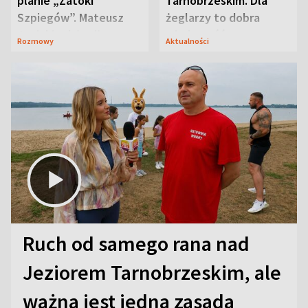
planie „Zatoki
Tarnobrzeskim. Dla
Szpiegów”. Mateusz
żeglarzy to dobra
Janicki odsłonił
wiadomość
Rozmowy
Aktualności
aktorski sekret
Ruch od samego rana nad
Jeziorem Tarnobrzeskim, ale
ważna jest jedna zasada