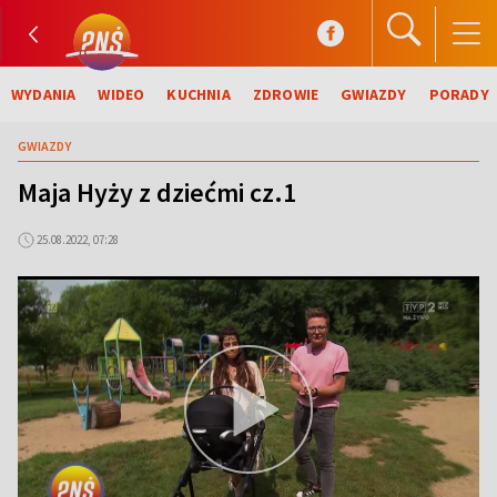
WYDANIA
WIDEO
KUCHNIA
ZDROWIE
GWIAZDY
PORADY
GWIAZDY
Maja Hyży z dziećmi cz.1
25.08.2022, 07:28