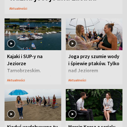
Aktualności
Kajaki i SUP-y na
Joga przy szumie wody
Jeziorze
i śpiewie ptaków. Tylko
Tarnobrzeskim.
nad Jeziorem
Przyrodnicy zwracają
Tarnobrzeskim
Aktualności
Aktualności
uwagę na coś jeszcze
Kiedyś wydobywano tu
Marcin Korcz z serialu