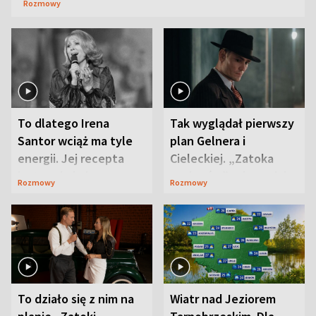
Rozmowy
To dlatego Irena
Tak wyglądał pierwszy
Santor wciąż ma tyle
plan Gelnera i
energii. Jej recepta
Cieleckiej. „Zatoka
jest zaskakująco
szpiegów” od razu ich
Rozmowy
Rozmowy
prosta
zaskoczyła
To działo się z nim na
Wiatr nad Jeziorem