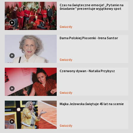
Czas na świąteczne emocje! „Pytanie na
śniadanie” prezentuje wyjątkowy spot
Gwiazdy
Dama Polskiej Piosenki - Irena Santor
Gwiazdy
Czerwony dywan - Natalia Przybysz
Gwiazdy
Majka Jeżowska świętuje 45 lat na scenie
Gwiazdy