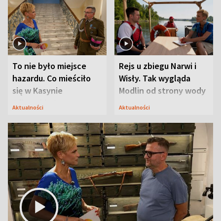
To nie było miejsce
Rejs u zbiegu Narwi i
hazardu. Co mieściło
Wisły. Tak wygląda
się w Kasynie
Modlin od strony wody
Oficerskim?
Aktualności
Aktualności