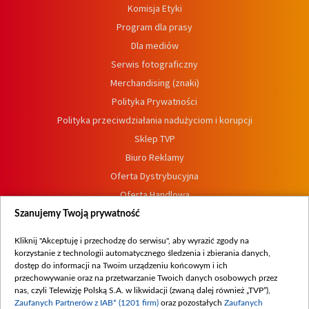
Komisja Etyki
Program dla prasy
Dla mediów
Serwis fotograficzny
Merchandising (znaki)
Polityka Prywatności
Polityka przeciwdziałania nadużyciom i korupcji
Sklep TVP
Biuro Reklamy
Oferta Dystrybucyjna
Oferta Handlowa
Dostępność
Szanujemy Twoją prywatność
Moje zgody
Kliknij "Akceptuję i przechodzę do serwisu", aby wyrazić zgody na
Procedura zgłoszeń wewnętrznych
korzystanie z technologii automatycznego śledzenia i zbierania danych,
dostęp do informacji na Twoim urządzeniu końcowym i ich
przechowywanie oraz na przetwarzanie Twoich danych osobowych przez
nas, czyli Telewizję Polską S.A. w likwidacji (zwaną dalej również „TVP”),
Zaufanych Partnerów z IAB* (1201 firm)
oraz pozostałych
Zaufanych