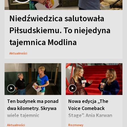
Niedźwiedzica salutowała
Piłsudskiemu. To niejedyna
tajemnica Modlina
Aktualności
Ten budynek ma ponad
Nowa edycja „The
dwa kilometry. Skrywa
Voice Comeback
wiele tajemnic
Stage”. Ania Karwan
zapowiada
Aktualności
Rozmowy