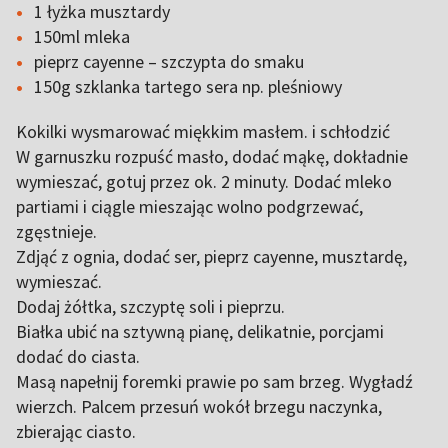
1 łyżka musztardy
150ml mleka
pieprz cayenne – szczypta do smaku
150g szklanka tartego sera np. pleśniowy
Kokilki wysmarować miękkim masłem. i schłodzić
W garnuszku rozpuść masło, dodać mąkę, dokładnie
wymieszać, gotuj przez ok. 2 minuty. Dodać mleko
partiami i ciągle mieszając wolno podgrzewać,
zgęstnieje.
Zdjąć z ognia, dodać ser, pieprz cayenne, musztardę,
wymieszać.
Dodaj żółtka, szczyptę soli i pieprzu.
Białka ubić na sztywną pianę, delikatnie, porcjami
dodać do ciasta.
Masą napełnij foremki prawie po sam brzeg. Wygładź
wierzch. Palcem przesuń wokół brzegu naczynka,
zbierając ciasto.