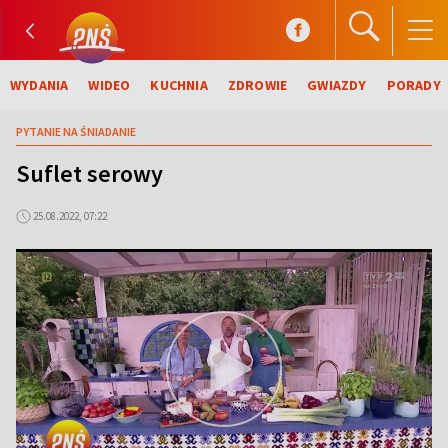
WYDANIA
WIDEO
KUCHNIA
ZDROWIE
GWIAZDY
PORADY
PYTANIE NA ŚNIADANIE
Suflet serowy
25.08.2022, 07:22