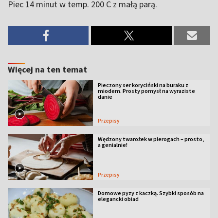
Piec 14 minut w temp. 200 C z małą parą.
Więcej na ten temat
Pieczony ser koryciński na buraku z
miodem. Prosty pomysł na wyraziste
danie
Przepisy
Wędzony twarożek w pierogach – prosto,
a genialnie!
Przepisy
Domowe pyzy z kaczką. Szybki sposób na
elegancki obiad