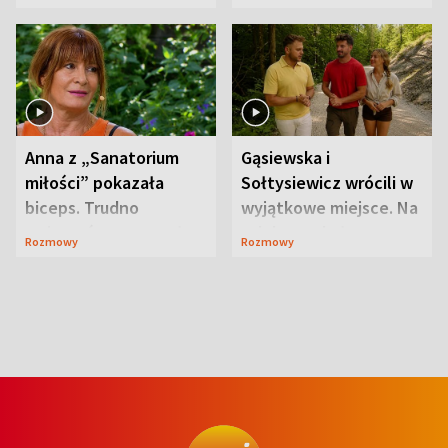
niespodzianki
Anna z „Sanatorium
Gąsiewska i
miłości” pokazała
Sołtysiewicz wrócili w
biceps. Trudno
wyjątkowe miejsce. Na
uwierzyć, co przeszła
szlaku czekał
Rozmowy
Rozmowy
wcześniej
niedźwiedź