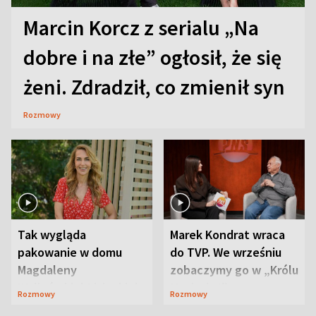
Marcin Korcz z serialu „Na
dobre i na złe” ogłosił, że się
żeni. Zdradził, co zmienił syn
Rozmowy
Tak wygląda
Marek Kondrat wraca
pakowanie w domu
do TVP. We wrześniu
Magdaleny
zobaczymy go w „Królu
Waligórskiej-Lisieckiej.
Maciusiu I”
Rozmowy
Rozmowy
Mąż nie odpuszcza