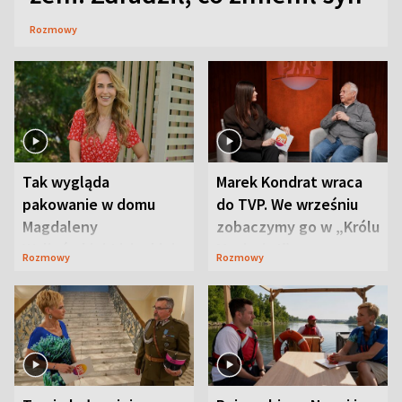
Rozmowy
Tak wygląda
Marek Kondrat wraca
pakowanie w domu
do TVP. We wrześniu
Magdaleny
zobaczymy go w „Królu
Waligórskiej-Lisieckiej.
Maciusiu I”
Rozmowy
Rozmowy
Mąż nie odpuszcza