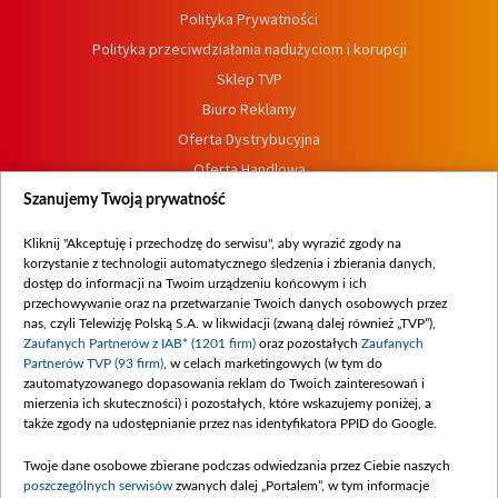
Polityka Prywatności
Polityka przeciwdziałania nadużyciom i korupcji
Sklep TVP
Biuro Reklamy
Oferta Dystrybucyjna
Oferta Handlowa
Dostępność
Szanujemy Twoją prywatność
Moje zgody
Kliknij "Akceptuję i przechodzę do serwisu", aby wyrazić zgody na
Procedura zgłoszeń wewnętrznych
korzystanie z technologii automatycznego śledzenia i zbierania danych,
dostęp do informacji na Twoim urządzeniu końcowym i ich
przechowywanie oraz na przetwarzanie Twoich danych osobowych przez
nas, czyli Telewizję Polską S.A. w likwidacji (zwaną dalej również „TVP”),
Zaufanych Partnerów z IAB* (1201 firm)
oraz pozostałych
Zaufanych
Partnerów TVP (93 firm)
, w celach marketingowych (w tym do
zautomatyzowanego dopasowania reklam do Twoich zainteresowań i
mierzenia ich skuteczności) i pozostałych, które wskazujemy poniżej, a
także zgody na udostępnianie przez nas identyfikatora PPID do Google.
Twoje dane osobowe zbierane podczas odwiedzania przez Ciebie naszych
poszczególnych serwisów
zwanych dalej „Portalem”, w tym informacje