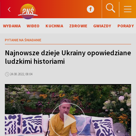
WYDANIA
WIDEO
KUCHNIA
ZDROWIE
GWIAZDY
PORADY
PYTANIE NA ŚNIADANIE
Najnowsze dzieje Ukrainy opowiedziane
ludzkimi historiami
24.08.2022, 08:04