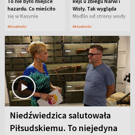
To nie było miejsce
Rejs u zbiegu Narwi i
hazardu. Co mieściło
Wisły. Tak wygląda
się w Kasynie
Modlin od strony wody
Oficerskim?
Aktualności
Aktualności
Niedźwiedzica salutowała
Piłsudskiemu. To niejedyna