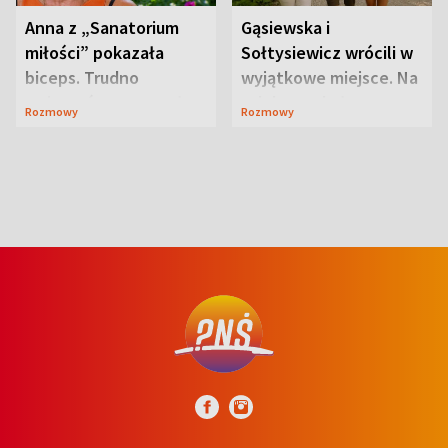
Anna z „Sanatorium
Gąsiewska i
miłości” pokazała
Sołtysiewicz wrócili w
biceps. Trudno
wyjątkowe miejsce. Na
uwierzyć, co przeszła
szlaku czekał
Rozmowy
Rozmowy
wcześniej
niedźwiedź