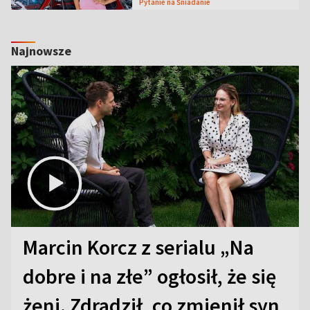
Pytanie na Śniadanie
Najnowsze
Marcin Korcz z serialu „Na
dobre i na złe” ogłosił, że się
żeni. Zdradził, co zmienił syn