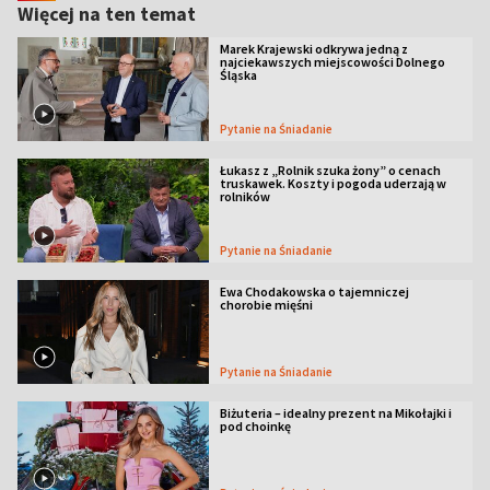
Więcej na ten temat
Marek Krajewski odkrywa jedną z
najciekawszych miejscowości Dolnego
Śląska
Pytanie na Śniadanie
Łukasz z „Rolnik szuka żony” o cenach
truskawek. Koszty i pogoda uderzają w
rolników
Pytanie na Śniadanie
Ewa Chodakowska o tajemniczej
chorobie mięśni
Pytanie na Śniadanie
Biżuteria – idealny prezent na Mikołajki i
pod choinkę