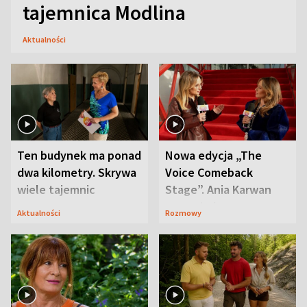
tajemnica Modlina
Aktualności
Ten budynek ma ponad
Nowa edycja „The
dwa kilometry. Skrywa
Voice Comeback
wiele tajemnic
Stage”. Ania Karwan
zapowiada
Aktualności
Rozmowy
niespodzianki