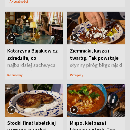
Aktualności
Katarzyna Bujakiewicz
Ziemniaki, kasza i
zdradziła, co
twaróg. Tak powstaje
najbardziej zachwyca
słynny piróg biłgorajski
ją w Lublinie
Rozmowy
Przepisy
Słodki finał lubelskiej
Mięso, kiełbasa i