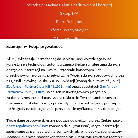
Polityka przeciwdziałania nadużyciom i korupcji
Sklep TVP
Biuro Reklamy
Oferta Dystrybucyjna
Oferta Handlowa
Dostępność
Szanujemy Twoją prywatność
Moje zgody
Kliknij "Akceptuję i przechodzę do serwisu", aby wyrazić zgody na
Procedura zgłoszeń wewnętrznych
korzystanie z technologii automatycznego śledzenia i zbierania danych,
dostęp do informacji na Twoim urządzeniu końcowym i ich
przechowywanie oraz na przetwarzanie Twoich danych osobowych przez
nas, czyli Telewizję Polską S.A. w likwidacji (zwaną dalej również „TVP”),
Zaufanych Partnerów z IAB* (1201 firm)
oraz pozostałych
Zaufanych
Partnerów TVP (93 firm)
, w celach marketingowych (w tym do
zautomatyzowanego dopasowania reklam do Twoich zainteresowań i
mierzenia ich skuteczności) i pozostałych, które wskazujemy poniżej, a
także zgody na udostępnianie przez nas identyfikatora PPID do Google.
Twoje dane osobowe zbierane podczas odwiedzania przez Ciebie naszych
poszczególnych serwisów
zwanych dalej „Portalem”, w tym informacje
zapisywane za pomocą technologii takich jak: pliki cookie, sygnalizatory
WWW lub innych podobnych technologii umożliwiających świadczenie