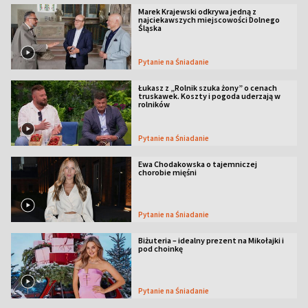
Marek Krajewski odkrywa jedną z
najciekawszych miejscowości Dolnego
Śląska
Pytanie na Śniadanie
Łukasz z „Rolnik szuka żony” o cenach
truskawek. Koszty i pogoda uderzają w
rolników
Pytanie na Śniadanie
Ewa Chodakowska o tajemniczej
chorobie mięśni
Pytanie na Śniadanie
Biżuteria – idealny prezent na Mikołajki i
pod choinkę
Pytanie na Śniadanie