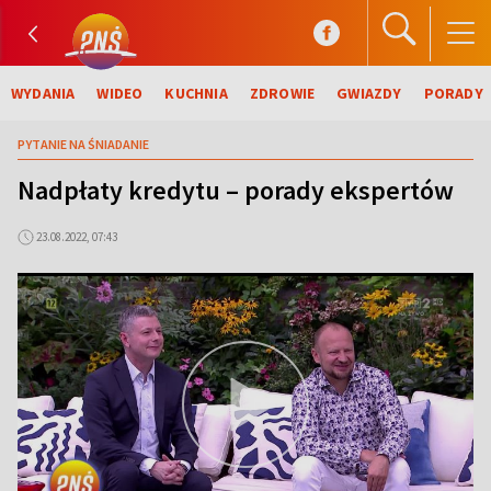
WYDANIA
WIDEO
KUCHNIA
ZDROWIE
GWIAZDY
PORADY
PYTANIE NA ŚNIADANIE
Nadpłaty kredytu – porady ekspertów
23.08.2022, 07:43