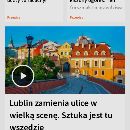
uczty to racuchy!
kiszony ogórek. Ten
forszmak to prawdziwa
uczta
Przepisy
Przepisy
Lublin zamienia ulice w
wielką scenę. Sztuka jest tu
wszędzie