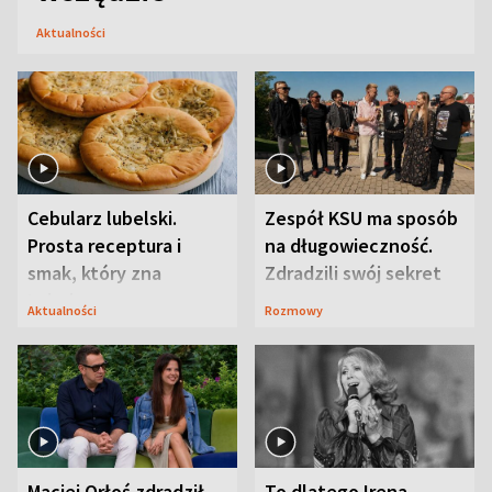
Aktualności
Cebularz lubelski.
Zespół KSU ma sposób
Prosta receptura i
na długowieczność.
smak, który zna
Zdradzili swój sekret
Lubelszczyzna
Aktualności
Rozmowy
Maciej Orłoś zdradził
To dlatego Irena