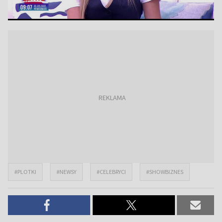
#PLOTKI
#NEWSY
#CELEBRYCI
#SHOWBIZNES