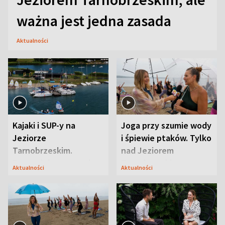
ważna jest jedna zasada
Aktualności
Kajaki i SUP-y na
Joga przy szumie wody
Jeziorze
i śpiewie ptaków. Tylko
Tarnobrzeskim.
nad Jeziorem
Przyrodnicy zwracają
Tarnobrzeskim
Aktualności
Aktualności
uwagę na coś jeszcze