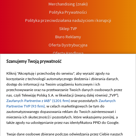
Merchandising (znaki)
Polityka Prywatności
Polityka przeciwdziałania nadużyciom i korupcji
Sklep TVP
Biuro Reklamy
Oferta Dystrybucyjna
Oferta Handlowa
Dostępność
Szanujemy Twoją prywatność
Moje zgody
Kliknij "Akceptuję i przechodzę do serwisu", aby wyrazić zgody na
Procedura zgłoszeń wewnętrznych
korzystanie z technologii automatycznego śledzenia i zbierania danych,
dostęp do informacji na Twoim urządzeniu końcowym i ich
przechowywanie oraz na przetwarzanie Twoich danych osobowych przez
nas, czyli Telewizję Polską S.A. w likwidacji (zwaną dalej również „TVP”),
Zaufanych Partnerów z IAB* (1201 firm)
oraz pozostałych
Zaufanych
Partnerów TVP (93 firm)
, w celach marketingowych (w tym do
zautomatyzowanego dopasowania reklam do Twoich zainteresowań i
mierzenia ich skuteczności) i pozostałych, które wskazujemy poniżej, a
także zgody na udostępnianie przez nas identyfikatora PPID do Google.
Twoje dane osobowe zbierane podczas odwiedzania przez Ciebie naszych