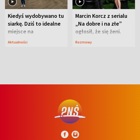
Kiedyś wydobywano tu
Marcin Korcz z serialu
siarkę. Dziś to idealne
„Na dobre i na złe”
miejsce na
ogłosił, że się żeni.
wypoczynek
Zdradził, co zmienił
Aktualności
Rozmowy
syn