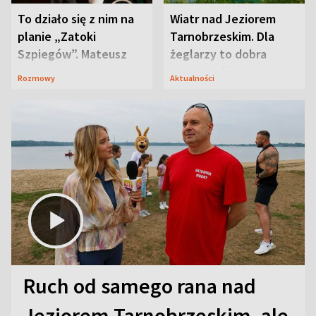
To działo się z nim na
Wiatr nad Jeziorem
planie „Zatoki
Tarnobrzeskim. Dla
Szpiegów”. Mateusz
żeglarzy to dobra
Janicki odsłonił
wiadomość
Rozmowy
Aktualności
aktorski sekret
Ruch od samego rana nad
Jeziorem Tarnobrzeskim, ale