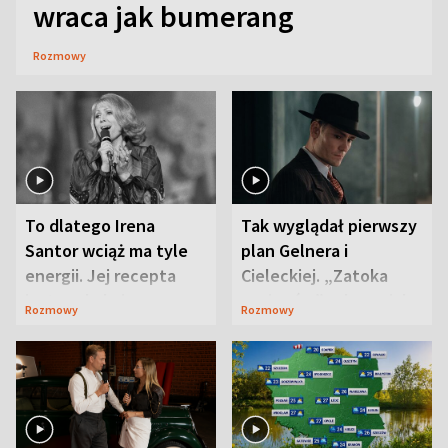
wraca jak bumerang
Rozmowy
To dlatego Irena
Tak wyglądał pierwszy
Santor wciąż ma tyle
plan Gelnera i
energii. Jej recepta
Cieleckiej. „Zatoka
jest zaskakująco
szpiegów” od razu ich
Rozmowy
Rozmowy
prosta
zaskoczyła