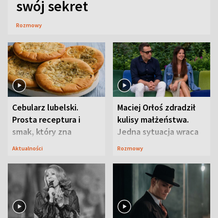
swój sekret
Rozmowy
Cebularz lubelski.
Maciej Orłoś zdradził
Prosta receptura i
kulisy małżeństwa.
smak, który zna
Jedna sytuacja wraca
Lubelszczyzna
jak bumerang
Aktualności
Rozmowy