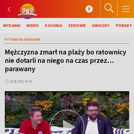
WYDANIA
WIDEO
KUCHNIA
ZDROWIE
GWIAZDY
PORADY
PYTANIE NA ŚNIADANIE
Mężczyzna zmarł na plaży bo ratownicy
nie dotarli na niego na czas przez...
parawany
22.08.2022, 07:41