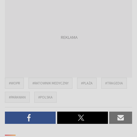
#WOPR
#RATOWNIK MEDYCZNY
#PLAŻA
#TRAGEDIA
#PARAWAN
#POLSKA