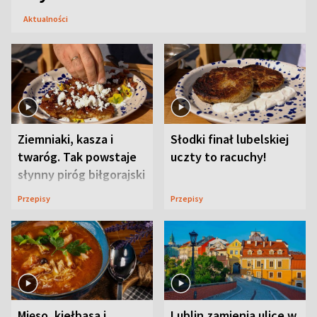
Aktualności
Ziemniaki, kasza i
Słodki finał lubelskiej
twaróg. Tak powstaje
uczty to racuchy!
słynny piróg biłgorajski
Przepisy
Przepisy
Mięso, kiełbasa i
Lublin zamienia ulice w