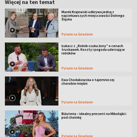
Więcej na ten temat
Marek Krajewski odkrywa jedną z
najciekawszych miejscowości Dolnego
Śląska
Pytanie na Śniadanie
Łukasz z „Rolnik szuka żony” o cenach
truskawek. Koszty i pogoda uderzają w
rolników
Pytanie na Śniadanie
Ewa Chodakowska o tajemniczej
chorobie mięśni
Pytanie na Śniadanie
Biżuteria – idealny prezent na Mikołajki i
pod choinkę
Pytanie na Śniadanie