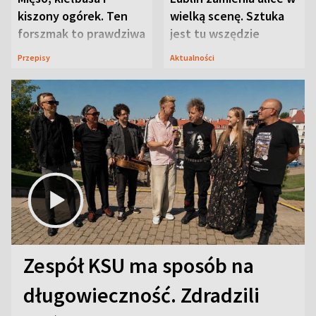
kiszony ogórek. Ten
wielką scenę. Sztuka
forszmak to prawdziwa
jest tu wszędzie
uczta
Przepisy
Aktualności
Zespół KSU ma sposób na
długowieczność. Zdradzili