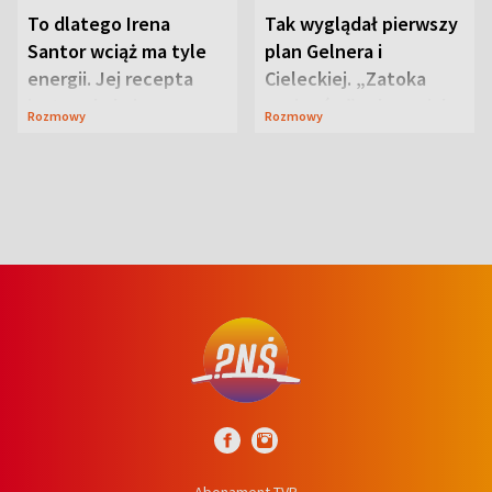
To dlatego Irena
Tak wyglądał pierwszy
Santor wciąż ma tyle
plan Gelnera i
energii. Jej recepta
Cieleckiej. „Zatoka
jest zaskakująco
szpiegów” od razu ich
Rozmowy
Rozmowy
prosta
zaskoczyła