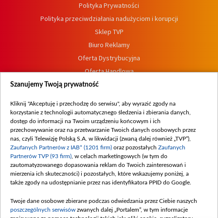
Polityka Prywatności
Polityka przeciwdziałania nadużyciom i korupcji
Sklep TVP
Biuro Reklamy
Oferta Dystrybucyjna
Oferta Handlowa
Dostępność
Szanujemy Twoją prywatność
Moje zgody
Kliknij "Akceptuję i przechodzę do serwisu", aby wyrazić zgody na
Procedura zgłoszeń wewnętrznych
korzystanie z technologii automatycznego śledzenia i zbierania danych,
dostęp do informacji na Twoim urządzeniu końcowym i ich
przechowywanie oraz na przetwarzanie Twoich danych osobowych przez
nas, czyli Telewizję Polską S.A. w likwidacji (zwaną dalej również „TVP”),
Zaufanych Partnerów z IAB* (1201 firm)
oraz pozostałych
Zaufanych
Partnerów TVP (93 firm)
, w celach marketingowych (w tym do
zautomatyzowanego dopasowania reklam do Twoich zainteresowań i
mierzenia ich skuteczności) i pozostałych, które wskazujemy poniżej, a
także zgody na udostępnianie przez nas identyfikatora PPID do Google.
Twoje dane osobowe zbierane podczas odwiedzania przez Ciebie naszych
poszczególnych serwisów
zwanych dalej „Portalem”, w tym informacje