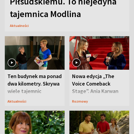
Piłsudskiemu. To niejedyna
tajemnica Modlina
Aktualności
Ten budynek ma ponad
Nowa edycja „The
dwa kilometry. Skrywa
Voice Comeback
wiele tajemnic
Stage”. Ania Karwan
zapowiada
Aktualności
Rozmowy
niespodzianki