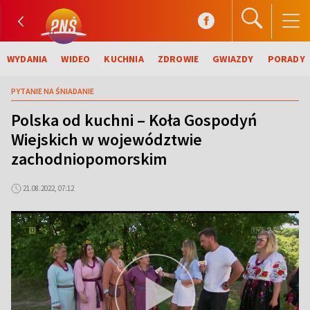
WYDANIA
WIDEO
KUCHNIA
ZDROWIE
GWIAZDY
PORADY
PYTANIE NA ŚNIADANIE
Polska od kuchni – Koła Gospodyń
Wiejskich w województwie
zachodniopomorskim
21.08.2022, 07:12