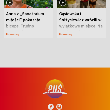
Anna z „Sanatorium
Gąsiewska i
miłości” pokazała
Sołtysiewicz wrócili w
biceps. Trudno
wyjątkowe miejsce. Na
uwierzyć, co przeszła
szlaku czekał
Rozmowy
Rozmowy
wcześniej
niedźwiedź