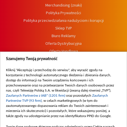
Merchandising (znaki)
Polityka Prywatności
Polityka przeciwdziałania nadużyciom i korupcji
Sklep TVP
Biuro Reklamy
Oferta Dystrybucyjna
Oferta Handlowa
Dostępność
Szanujemy Twoją prywatność
Moje zgody
Kliknij "Akceptuję i przechodzę do serwisu", aby wyrazić zgody na
Procedura zgłoszeń wewnętrznych
korzystanie z technologii automatycznego śledzenia i zbierania danych,
dostęp do informacji na Twoim urządzeniu końcowym i ich
przechowywanie oraz na przetwarzanie Twoich danych osobowych przez
nas, czyli Telewizję Polską S.A. w likwidacji (zwaną dalej również „TVP”),
Zaufanych Partnerów z IAB* (1201 firm)
oraz pozostałych
Zaufanych
Partnerów TVP (93 firm)
, w celach marketingowych (w tym do
zautomatyzowanego dopasowania reklam do Twoich zainteresowań i
mierzenia ich skuteczności) i pozostałych, które wskazujemy poniżej, a
także zgody na udostępnianie przez nas identyfikatora PPID do Google.
Twoje dane osobowe zbierane podczas odwiedzania przez Ciebie naszych