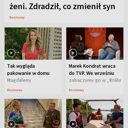
żeni. Zdradził, co zmienił syn
Rozmowy
Tak wygląda
Marek Kondrat wraca
pakowanie w domu
do TVP. We wrześniu
Magdaleny
zobaczymy go w „Królu
Waligórskiej-Lisieckiej.
Maciusiu I”
Rozmowy
Rozmowy
Mąż nie odpuszcza