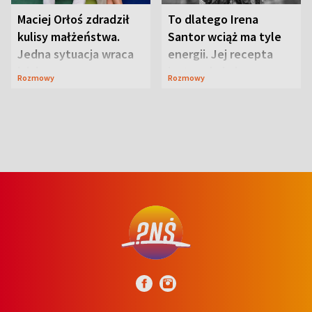
Maciej Orłoś zdradził
To dlatego Irena
kulisy małżeństwa.
Santor wciąż ma tyle
Jedna sytuacja wraca
energii. Jej recepta
jak bumerang
jest zaskakująco
Rozmowy
Rozmowy
prosta