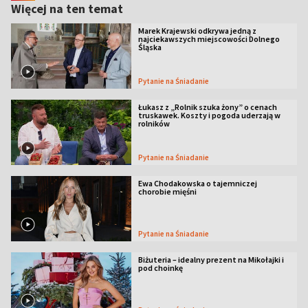
Więcej na ten temat
Marek Krajewski odkrywa jedną z
najciekawszych miejscowości Dolnego
Śląska
Pytanie na Śniadanie
Łukasz z „Rolnik szuka żony” o cenach
truskawek. Koszty i pogoda uderzają w
rolników
Pytanie na Śniadanie
Ewa Chodakowska o tajemniczej
chorobie mięśni
Pytanie na Śniadanie
Biżuteria – idealny prezent na Mikołajki i
pod choinkę