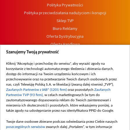
Polityka Prywatności
Polityka przeciwdziałania nadużyciom i korupcji
Sklep TVP
Biuro Reklamy
Oferta Dystrybucyjna
Oferta Handlowa
Dostępność
Szanujemy Twoją prywatność
Moje zgody
Kliknij "Akceptuję i przechodzę do serwisu", aby wyrazić zgody na
Procedura zgłoszeń wewnętrznych
korzystanie z technologii automatycznego śledzenia i zbierania danych,
dostęp do informacji na Twoim urządzeniu końcowym i ich
przechowywanie oraz na przetwarzanie Twoich danych osobowych przez
nas, czyli Telewizję Polską S.A. w likwidacji (zwaną dalej również „TVP”),
Zaufanych Partnerów z IAB* (1201 firm)
oraz pozostałych
Zaufanych
Partnerów TVP (93 firm)
, w celach marketingowych (w tym do
zautomatyzowanego dopasowania reklam do Twoich zainteresowań i
mierzenia ich skuteczności) i pozostałych, które wskazujemy poniżej, a
także zgody na udostępnianie przez nas identyfikatora PPID do Google.
Twoje dane osobowe zbierane podczas odwiedzania przez Ciebie naszych
poszczególnych serwisów
zwanych dalej „Portalem”, w tym informacje