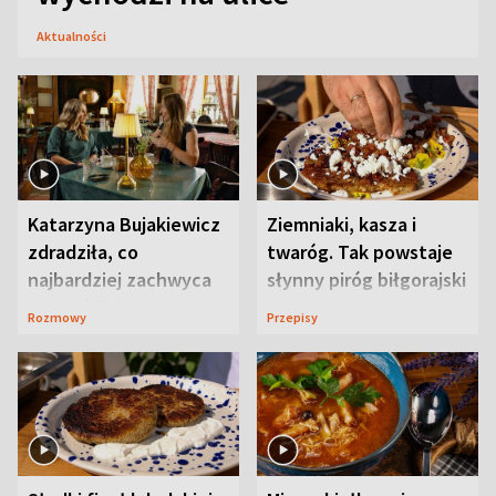
Aktualności
Katarzyna Bujakiewicz
Ziemniaki, kasza i
zdradziła, co
twaróg. Tak powstaje
najbardziej zachwyca
słynny piróg biłgorajski
ją w Lublinie
Rozmowy
Przepisy