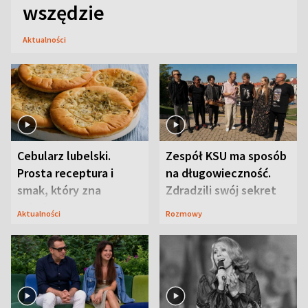
wszędzie
Aktualności
Cebularz lubelski.
Zespół KSU ma sposób
Prosta receptura i
na długowieczność.
smak, który zna
Zdradzili swój sekret
Lubelszczyzna
Aktualności
Rozmowy