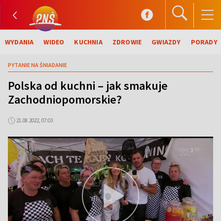
WYDANIA
WIDEO
KUCHNIA
ZDROWIE
GWIAZDY
PORADY
PYTANIE NA ŚNIADANIE
Polska od kuchni – jak smakuje
Zachodniopomorskie?
21.08.2022, 07:03