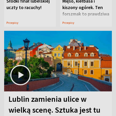
Słodki finał lubelskiej
Mięso, kiełbasa i
uczty to racuchy!
kiszony ogórek. Ten
forszmak to prawdziwa
uczta
Przepisy
Przepisy
Lublin zamienia ulice w
wielką scenę. Sztuka jest tu