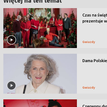
Więcej na ten temat
Czas na świą
prezentuje w
Gwiazdy
Dama Polskiej
Gwiazdy
Czerwony dyw