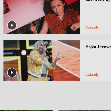
Gwiazdy
Majka Jeżows
Gwiazdy