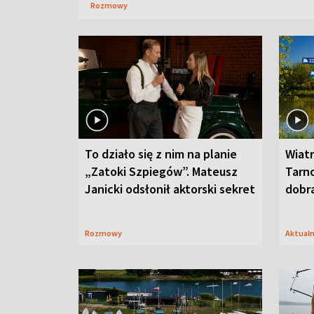
Rozmowy
To działo się z nim na planie
Wiat
„Zatoki Szpiegów”. Mateusz
Tarno
Janicki odsłonił aktorski sekret
dobr
Rozmowy
Aktual