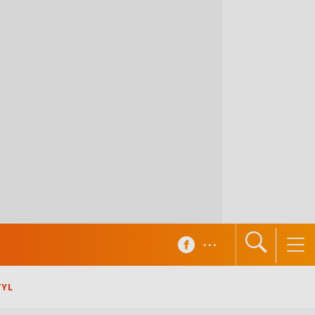
...
TYL