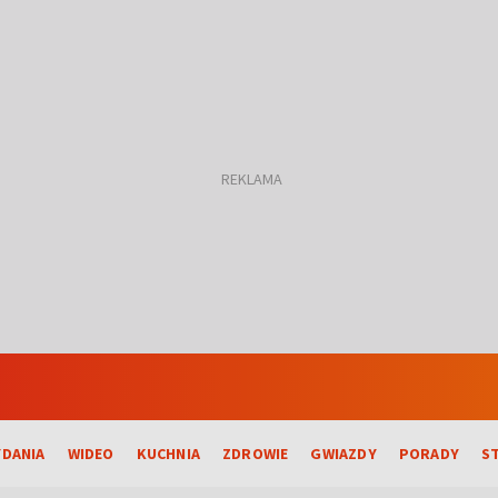
DANIA
WIDEO
KUCHNIA
ZDROWIE
GWIAZDY
PORADY
S