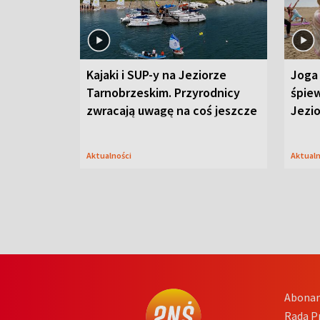
Kajaki i SUP-y na Jeziorze
Joga 
Tarnobrzeskim. Przyrodnicy
śpiew
zwracają uwagę na coś jeszcze
Jezi
Aktualności
Aktual
Abona
Rada 