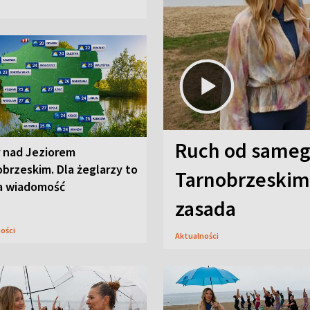
Ruch od sameg
r nad Jeziorem
brzeskim. Dla żeglarzy to
Tarnobrzeskim,
a wiadomość
zasada
ności
Aktualności