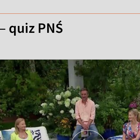
– quiz PNŚ