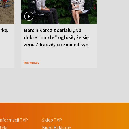
rkę.
Marcin Korcz z serialu „Na
dobre i na złe” ogłosił, że się
żeni. Zdradził, co zmienił syn
Rozmowy
nformacji TVP
Sklep TVP
tyki
Biuro Reklamy