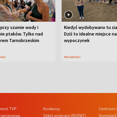
przy szumie wody i
Kiedyś wydobywano tu sia
ie ptaków. Tylko nad
Dziś to idealne miejsce na
orem Tarnobrzeskim
wypoczynek
ności
Aktualności
ment TVP
Konkursy
Centrum i
Programowa
Zgłoś program (ROPAT)
Komisja E