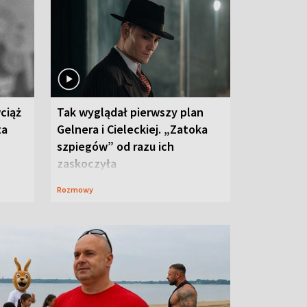
ciąż
Tak wyglądał pierwszy plan
ta
Gelnera i Cieleckiej. „Zatoka
szpiegów” od razu ich
zaskoczyła
Rozmowy