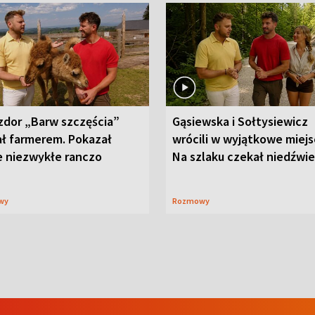
zdor „Barw szczęścia”
Gąsiewska i Sołtysiewicz
ał farmerem. Pokazał
wrócili w wyjątkowe miejs
e niezwykłe ranczo
Na szlaku czekał niedźwi
wy
Rozmowy