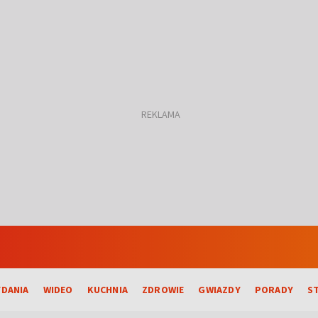
DANIA
WIDEO
KUCHNIA
ZDROWIE
GWIAZDY
PORADY
S