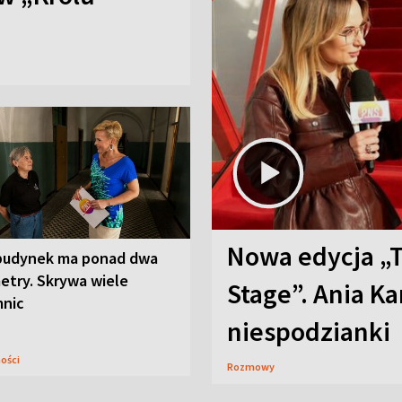
Nowa edycja „
budynek ma ponad dwa
etry. Skrywa wiele
Stage”. Ania K
mnic
niespodzianki
ności
Rozmowy