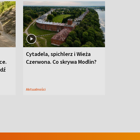
Cytadela, spichlerz i Wieża
ce.
Czerwona. Co skrywa Modlin?
edź
Aktualności