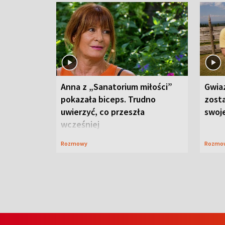
Anna z „Sanatorium miłości”
Gwia
pokazała biceps. Trudno
zost
uwierzyć, co przeszła
swoj
wcześniej
Rozmowy
Rozmo