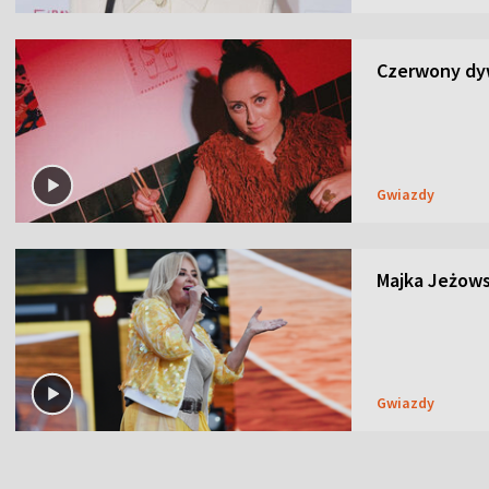
Czerwony dyw
Gwiazdy
Majka Jeżows
Gwiazdy