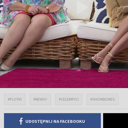
#PLOTKI
#NEWSY
#CELEBRYCI
#SHOWBIZNES
UDOSTĘPNIJ NA FACEBOOKU