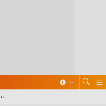
...
TYL