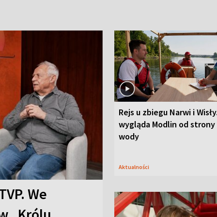
Rejs u zbiegu Narwi i Wisły
wygląda Modlin od strony
wody
Aktualności
TVP. We
w „Królu