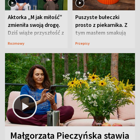
Aktorka „M jak miłość”
Puszyste bułeczki
zmieniła swoją drogę.
prosto z piekarnika. Z
Dziś wiąże przyszłość z
tym masłem smakują
neurobiologią
jeszcze lepiej
Rozmowy
Przepisy
Małgorzata Pieczyńska stawia