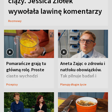
ciąży. Jessica Ziółek
wywołała lawinę komentarzy
Rozmowy
Pomarańcze grają tu
Aneta Zając o zdrowiu i
główną rolę. Proste
natłoku obowiązków.
ciasto wychodzi
Tak pilnuje badań i
wyjątkowo wilgotne
wizyt
Przepisy
Planuję długie życie