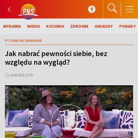
WYDANIA
WIDEO
KUCHNIA
ZDROWIE
GWIAZDY
PORADY
PYTANIE NA ŚNIADANIE
Jak nabrać pewności siebie, bez
względu na wygląd?
19.08.2022, 07:55