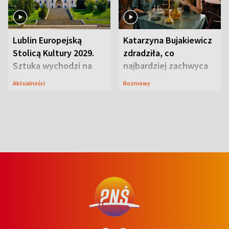
Lublin Europejską
Katarzyna Bujakiewicz
Stolicą Kultury 2029.
zdradziła, co
Sztuka wychodzi na
najbardziej zachwyca
ulice
ją w Lublinie
Aktualności
Rozmowy