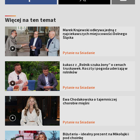
Więcej na ten temat
Marek Krajewski odkrywa jedną z
najciekawszych miejscowości Dolnego
Śląska
Pytanie na Śniadanie
Łukasz z „Rolnik szuka żony” o cenach
truskawek. Koszty i pogoda uderzają w
rolników
Pytanie na Śniadanie
Ewa Chodakowska o tajemniczej
chorobie mięśni
Pytanie na Śniadanie
Biżuteria – idealny prezent na Mikołajki i
pod choinkę