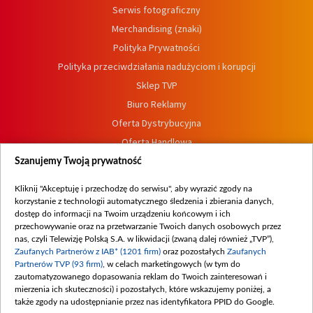
Serwis fotograficzny
Merchandising (znaki)
Polityka Prywatności
Polityka przeciwdziałania nadużyciom i korupcji
Sklep TVP
Biuro Reklamy
Oferta Dystrybucyjna
Oferta Handlowa
Dostępność
Szanujemy Twoją prywatność
Moje zgody
Kliknij "Akceptuję i przechodzę do serwisu", aby wyrazić zgody na
Procedura zgłoszeń wewnętrznych
korzystanie z technologii automatycznego śledzenia i zbierania danych,
dostęp do informacji na Twoim urządzeniu końcowym i ich
przechowywanie oraz na przetwarzanie Twoich danych osobowych przez
nas, czyli Telewizję Polską S.A. w likwidacji (zwaną dalej również „TVP”),
Zaufanych Partnerów z IAB* (1201 firm)
oraz pozostałych
Zaufanych
Partnerów TVP (93 firm)
, w celach marketingowych (w tym do
zautomatyzowanego dopasowania reklam do Twoich zainteresowań i
mierzenia ich skuteczności) i pozostałych, które wskazujemy poniżej, a
także zgody na udostępnianie przez nas identyfikatora PPID do Google.