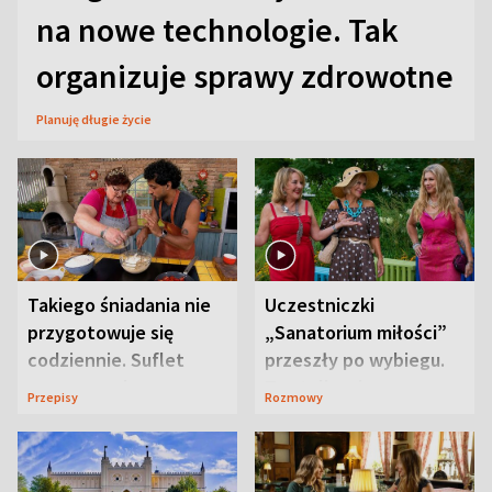
na nowe technologie. Tak
organizuje sprawy zdrowotne
Planuję długie życie
Takiego śniadania nie
Uczestniczki
przygotowuje się
„Sanatorium miłości”
codziennie. Suflet
przeszły po wybiegu.
serowy zachwyca
Te stylizacje
Przepisy
Rozmowy
smakiem
przyciągały wzrok