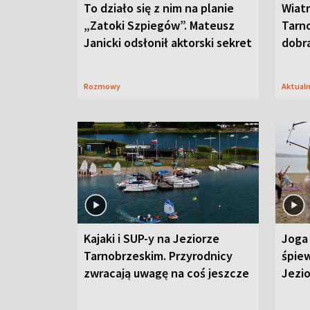
To działo się z nim na planie
Wiat
„Zatoki Szpiegów”. Mateusz
Tarno
Janicki odsłonił aktorski sekret
dobr
Rozmowy
Aktual
Kajaki i SUP-y na Jeziorze
Joga 
Tarnobrzeskim. Przyrodnicy
śpiew
zwracają uwagę na coś jeszcze
Jezi