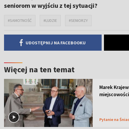
seniorom w wyjściu z tej sytuacji?
#SAMOTNOŚĆ
#LUDZIE
#SENIORZY
UDOSTĘPNIJ NA FACEBOOKU
Więcej na ten temat
Marek Krajew
miejscowości
Pytanie na Śnia