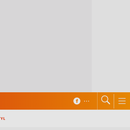
...
TYL