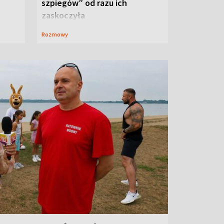
szpiegów” od razu ich
zaskoczyła
Rozmowy