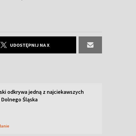
UDOSTĘPNIJ NA X
ski odkrywa jedną z najciekawszych
 Dolnego Śląska
danie