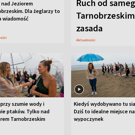
Ruch od sameg
r nad Jeziorem
brzeskim. Dla żeglarzy to
Tarnobrzeskim,
a wiadomość
zasada
ności
Aktualności
przy szumie wody i
Kiedyś wydobywano tu sia
ie ptaków. Tylko nad
Dziś to idealne miejsce na
orem Tarnobrzeskim
wypoczynek