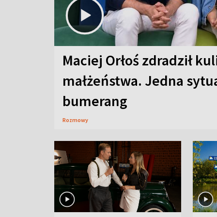
Maciej Orłoś zdradził kul
małżeństwa. Jedna sytua
bumerang
Rozmowy