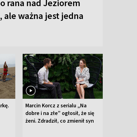
o rana nad Jeziorem
 ale ważna jest jedna
rkę.
Marcin Korcz z serialu „Na
dobre i na złe” ogłosił, że się
żeni. Zdradził, co zmienił syn