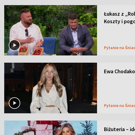
Łukasz z „Ro
Koszty i pog
Pytanie na Śnia
Ewa Chodakow
Pytanie na Śnia
Biżuteria – i