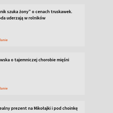
lnik szuka żony” o cenach truskawek.
oda uderzają w rolników
danie
ska o tajemniczej chorobie mięśni
danie
dealny prezent na Mikołajki i pod choinkę