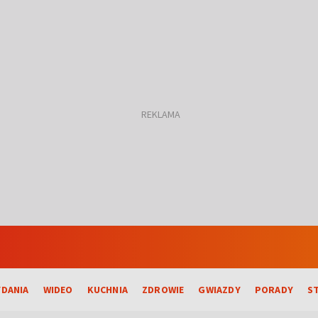
DANIA
WIDEO
KUCHNIA
ZDROWIE
GWIAZDY
PORADY
S