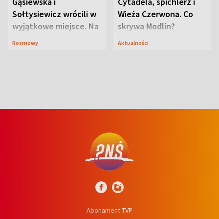
Gąsiewska i
Cytadela, spichlerz i
Sołtysiewicz wrócili w
Wieża Czerwona. Co
wyjątkowe miejsce. Na
skrywa Modlin?
szlaku czekał
Rozmowy
Aktualności
niedźwiedź
Abonament TVP