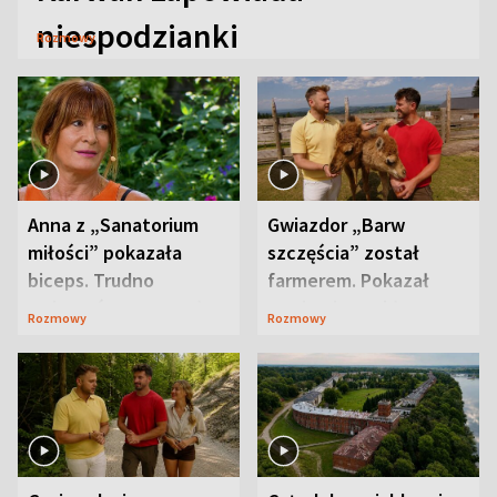
niespodzianki
Rozmowy
Anna z „Sanatorium
Gwiazdor „Barw
miłości” pokazała
szczęścia” został
biceps. Trudno
farmerem. Pokazał
uwierzyć, co przeszła
swoje niezwykłe
Rozmowy
Rozmowy
wcześniej
ranczo