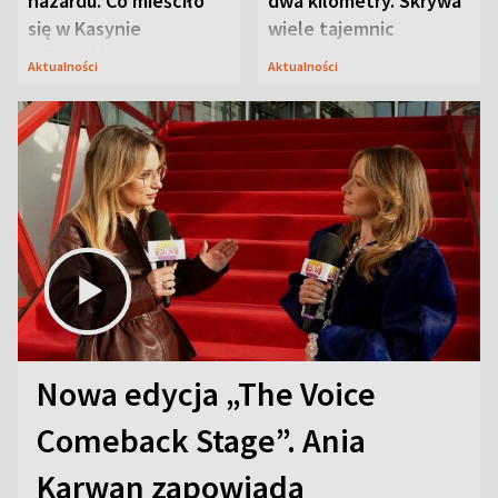
hazardu. Co mieściło
dwa kilometry. Skrywa
się w Kasynie
wiele tajemnic
Oficerskim?
Aktualności
Aktualności
Nowa edycja „The Voice
Comeback Stage”. Ania
Karwan zapowiada