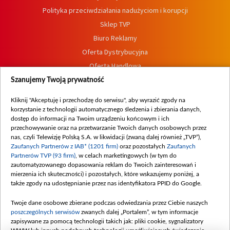
Polityka przeciwdziałania nadużyciom i korupcji
Sklep TVP
Biuro Reklamy
Oferta Dystrybucyjna
Oferta Handlowa
Dostępność
Szanujemy Twoją prywatność
Moje zgody
Kliknij "Akceptuję i przechodzę do serwisu", aby wyrazić zgody na
Procedura zgłoszeń wewnętrznych
korzystanie z technologii automatycznego śledzenia i zbierania danych,
dostęp do informacji na Twoim urządzeniu końcowym i ich
przechowywanie oraz na przetwarzanie Twoich danych osobowych przez
nas, czyli Telewizję Polską S.A. w likwidacji (zwaną dalej również „TVP”),
Zaufanych Partnerów z IAB* (1201 firm)
oraz pozostałych
Zaufanych
Partnerów TVP (93 firm)
, w celach marketingowych (w tym do
zautomatyzowanego dopasowania reklam do Twoich zainteresowań i
mierzenia ich skuteczności) i pozostałych, które wskazujemy poniżej, a
także zgody na udostępnianie przez nas identyfikatora PPID do Google.
Twoje dane osobowe zbierane podczas odwiedzania przez Ciebie naszych
poszczególnych serwisów
zwanych dalej „Portalem”, w tym informacje
zapisywane za pomocą technologii takich jak: pliki cookie, sygnalizatory