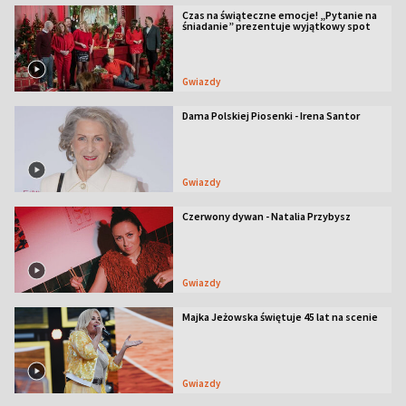
Czas na świąteczne emocje! „Pytanie na
śniadanie” prezentuje wyjątkowy spot
Gwiazdy
Dama Polskiej Piosenki - Irena Santor
Gwiazdy
Czerwony dywan - Natalia Przybysz
Gwiazdy
Majka Jeżowska świętuje 45 lat na scenie
Gwiazdy