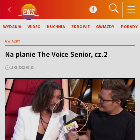
WYDANIA
WIDEO
KUCHNIA
ZDROWIE
GWIAZDY
PORADY
GWIAZDY
Na planie The Voice Senior, cz.2
18.08.2022, 07:53