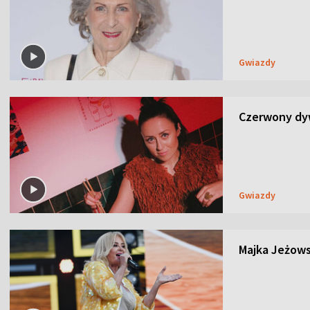
Gwiazdy
Czerwony dyw
Gwiazdy
Majka Jeżows