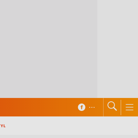
...
TYL