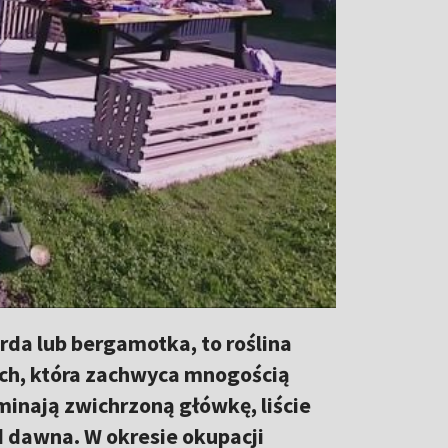
da lub bergamotka, to roślina
h, która zachwyca mnogością
minają zwichrzoną główkę, liście
 dawna. W okresie okupacji