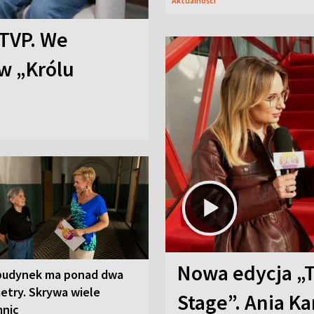
Aktualności
TVP. We
w „Królu
Nowa edycja „
budynek ma ponad dwa
etry. Skrywa wiele
Stage”. Ania K
mnic