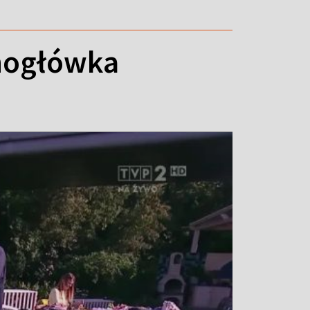
znogłówka