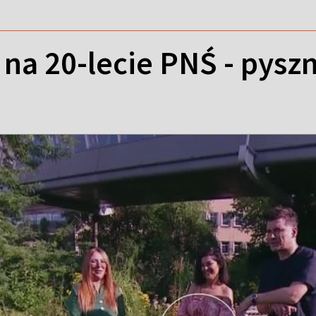
 na 20-lecie PNŚ - pys