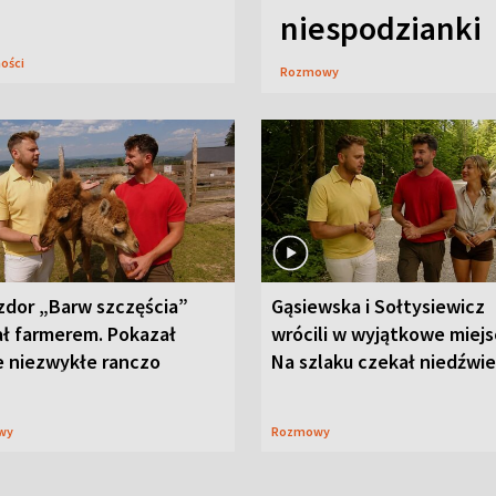
niespodzianki
ności
Rozmowy
zdor „Barw szczęścia”
Gąsiewska i Sołtysiewicz
ał farmerem. Pokazał
wrócili w wyjątkowe miejs
e niezwykłe ranczo
Na szlaku czekał niedźwi
wy
Rozmowy