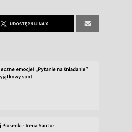
UDOSTĘPNIJ NA X
teczne emocje! „Pytanie na śniadanie”
yjątkowy spot
 Piosenki - Irena Santor