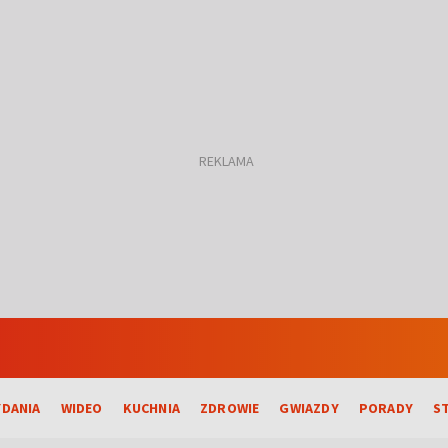
DANIA
WIDEO
KUCHNIA
ZDROWIE
GWIAZDY
PORADY
S