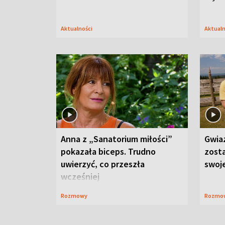
Aktualności
Aktual
Anna z „Sanatorium miłości”
Gwia
pokazała biceps. Trudno
zost
uwierzyć, co przeszła
swoj
wcześniej
Rozmowy
Rozmo