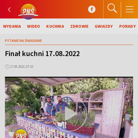
WYDANIA
WIDEO
KUCHNIA
ZDROWIE
GWIAZDY
PORADY
PYTANIE NA ŚNIADANIE
Finał kuchni 17.08.2022
17.08.2022, 07:33