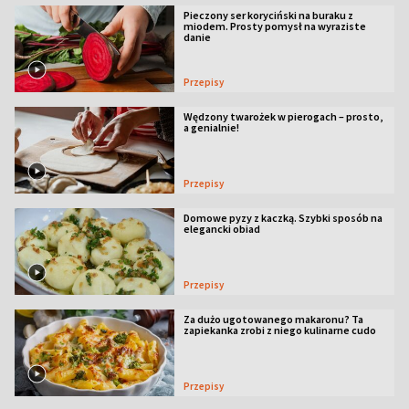
Pieczony ser koryciński na buraku z
miodem. Prosty pomysł na wyraziste
danie
Przepisy
Wędzony twarożek w pierogach – prosto,
a genialnie!
Przepisy
Domowe pyzy z kaczką. Szybki sposób na
elegancki obiad
Przepisy
Za dużo ugotowanego makaronu? Ta
zapiekanka zrobi z niego kulinarne cudo
Przepisy