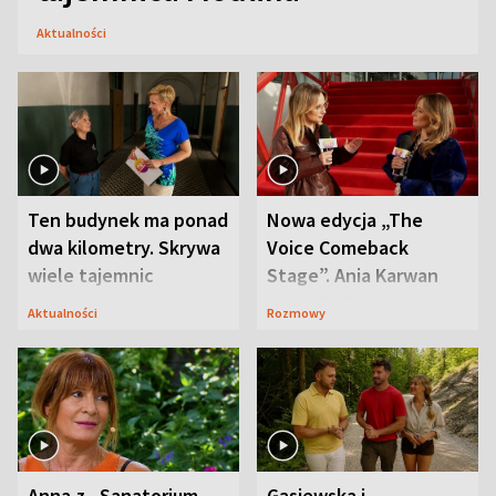
Aktualności
Ten budynek ma ponad
Nowa edycja „The
dwa kilometry. Skrywa
Voice Comeback
wiele tajemnic
Stage”. Ania Karwan
zapowiada
Aktualności
Rozmowy
niespodzianki
Anna z „Sanatorium
Gąsiewska i