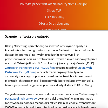
Polityka przeciwdziałania nadużyciom i korupcji
Sklep TVP
Biuro Reklamy
Oferta Dystrybucyjna
Oferta Handlowa
Dostępność
Szanujemy Twoją prywatność
Moje zgody
Kliknij "Akceptuję i przechodzę do serwisu", aby wyrazić zgody na
Procedura zgłoszeń wewnętrznych
korzystanie z technologii automatycznego śledzenia i zbierania danych,
dostęp do informacji na Twoim urządzeniu końcowym i ich
przechowywanie oraz na przetwarzanie Twoich danych osobowych przez
nas, czyli Telewizję Polską S.A. w likwidacji (zwaną dalej również „TVP”),
Zaufanych Partnerów z IAB* (1201 firm)
oraz pozostałych
Zaufanych
Partnerów TVP (93 firm)
, w celach marketingowych (w tym do
zautomatyzowanego dopasowania reklam do Twoich zainteresowań i
mierzenia ich skuteczności) i pozostałych, które wskazujemy poniżej, a
także zgody na udostępnianie przez nas identyfikatora PPID do Google.
Twoje dane osobowe zbierane podczas odwiedzania przez Ciebie naszych
poszczególnych serwisów
zwanych dalej „Portalem”, w tym informacje
zapisywane za pomocą technologii takich jak: pliki cookie, sygnalizatory
WWW lub innych podobnych technologii umożliwiających świadczenie