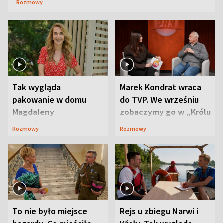
Rozmowy
Tak wygląda
Marek Kondrat wraca
pakowanie w domu
do TVP. We wrześniu
Magdaleny
zobaczymy go w „Królu
Waligórskiej-Lisieckiej.
Maciusiu I”
Rozmowy
Rozmowy
Mąż nie odpuszcza
To nie było miejsce
Rejs u zbiegu Narwi i