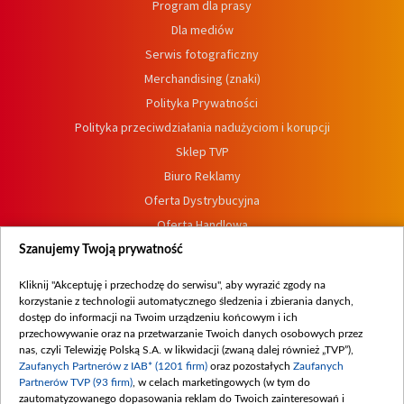
Program dla prasy
Dla mediów
Serwis fotograficzny
Merchandising (znaki)
Polityka Prywatności
Polityka przeciwdziałania nadużyciom i korupcji
Sklep TVP
Biuro Reklamy
Oferta Dystrybucyjna
Oferta Handlowa
Dostępność
Szanujemy Twoją prywatność
Moje zgody
Kliknij "Akceptuję i przechodzę do serwisu", aby wyrazić zgody na
Procedura zgłoszeń wewnętrznych
korzystanie z technologii automatycznego śledzenia i zbierania danych,
dostęp do informacji na Twoim urządzeniu końcowym i ich
przechowywanie oraz na przetwarzanie Twoich danych osobowych przez
nas, czyli Telewizję Polską S.A. w likwidacji (zwaną dalej również „TVP”),
Zaufanych Partnerów z IAB* (1201 firm)
oraz pozostałych
Zaufanych
Partnerów TVP (93 firm)
, w celach marketingowych (w tym do
zautomatyzowanego dopasowania reklam do Twoich zainteresowań i