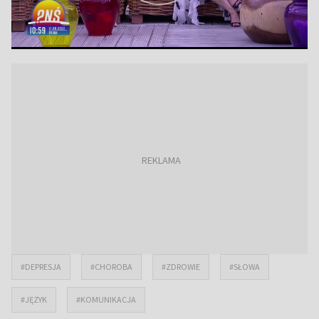
#DEPRESJA
#CHOROBA
#ZDROWIE
#SŁOWA
#JĘZYK
#KOMUNIKACJA