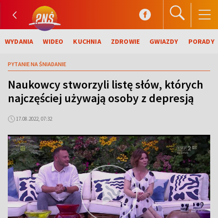
WYDANIA
WIDEO
KUCHNIA
ZDROWIE
GWIAZDY
PORADY
PYTANIE NA ŚNIADANIE
Naukowcy stworzyli listę słów, których
najczęściej używają osoby z depresją
17.08.2022, 07:32