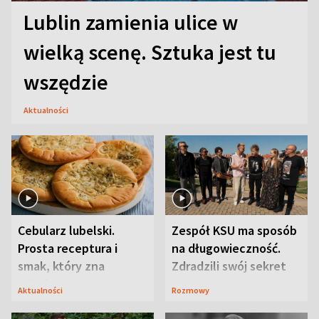
Lublin zamienia ulice w
wielką scenę. Sztuka jest tu
wszędzie
Aktualności
Cebularz lubelski.
Zespół KSU ma sposób
Prosta receptura i
na długowieczność.
smak, który zna
Zdradzili swój sekret
Lubelszczyzna
Aktualności
Rozmowy