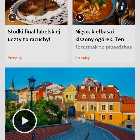
Słodki finał lubelskiej
Mięso, kiełbasa i
uczty to racuchy!
kiszony ogórek. Ten
forszmak to prawdziwa
uczta
Przepisy
Przepisy