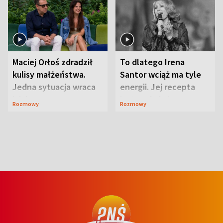
Maciej Orłoś zdradził
To dlatego Irena
kulisy małżeństwa.
Santor wciąż ma tyle
Jedna sytuacja wraca
energii. Jej recepta
jak bumerang
jest zaskakująco
Rozmowy
Rozmowy
prosta