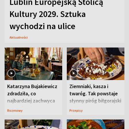
Lublin Europejską Stolicą
Kultury 2029. Sztuka
wychodzi na ulice
Aktualności
Katarzyna Bujakiewicz
Ziemniaki, kasza i
zdradziła, co
twaróg. Tak powstaje
najbardziej zachwyca
słynny piróg biłgorajski
ją w Lublinie
Rozmowy
Przepisy