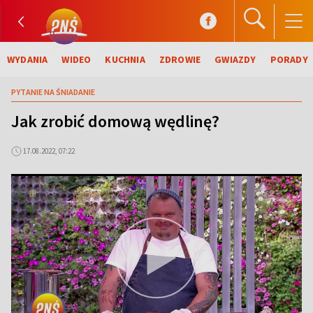
WYDANIA
WIDEO
KUCHNIA
ZDROWIE
GWIAZDY
PORADY
PYTANIE NA ŚNIADANIE
Jak zrobić domową wędlinę?
17.08.2022, 07:22