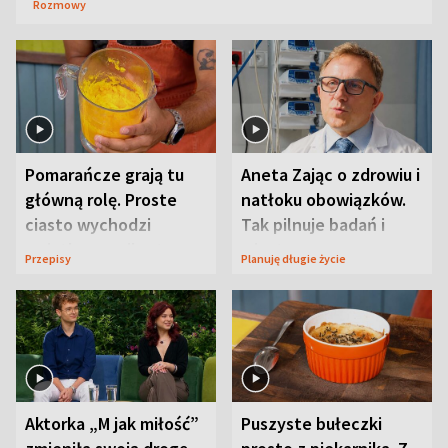
Rozmowy
Pomarańcze grają tu
Aneta Zając o zdrowiu i
główną rolę. Proste
natłoku obowiązków.
ciasto wychodzi
Tak pilnuje badań i
wyjątkowo wilgotne
wizyt
Przepisy
Planuję długie życie
Aktorka „M jak miłość”
Puszyste bułeczki