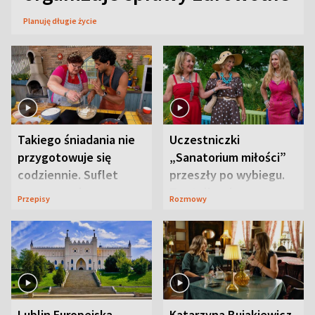
Planuję długie życie
Takiego śniadania nie
Uczestniczki
przygotowuje się
„Sanatorium miłości”
codziennie. Suflet
przeszły po wybiegu.
serowy zachwyca
Te stylizacje
Przepisy
Rozmowy
smakiem
przyciągały wzrok
Lublin Europejską
Katarzyna Bujakiewicz