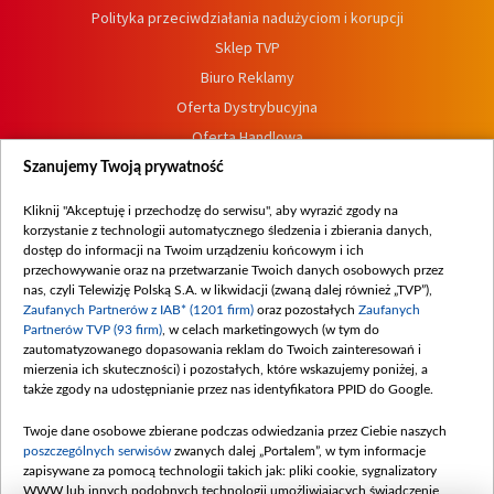
Polityka przeciwdziałania nadużyciom i korupcji
Sklep TVP
Biuro Reklamy
Oferta Dystrybucyjna
Oferta Handlowa
Dostępność
Szanujemy Twoją prywatność
Moje zgody
Kliknij "Akceptuję i przechodzę do serwisu", aby wyrazić zgody na
Procedura zgłoszeń wewnętrznych
korzystanie z technologii automatycznego śledzenia i zbierania danych,
dostęp do informacji na Twoim urządzeniu końcowym i ich
przechowywanie oraz na przetwarzanie Twoich danych osobowych przez
nas, czyli Telewizję Polską S.A. w likwidacji (zwaną dalej również „TVP”),
Zaufanych Partnerów z IAB* (1201 firm)
oraz pozostałych
Zaufanych
Partnerów TVP (93 firm)
, w celach marketingowych (w tym do
zautomatyzowanego dopasowania reklam do Twoich zainteresowań i
mierzenia ich skuteczności) i pozostałych, które wskazujemy poniżej, a
także zgody na udostępnianie przez nas identyfikatora PPID do Google.
Twoje dane osobowe zbierane podczas odwiedzania przez Ciebie naszych
poszczególnych serwisów
zwanych dalej „Portalem”, w tym informacje
zapisywane za pomocą technologii takich jak: pliki cookie, sygnalizatory
WWW lub innych podobnych technologii umożliwiających świadczenie