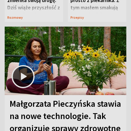
zmieniła swoją drogę.
prosto z piekarnika. Z
Dziś wiąże przyszłość z
tym masłem smakują
neurobiologią
jeszcze lepiej
Rozmowy
Przepisy
Małgorzata Pieczyńska stawia
na nowe technologie. Tak
organizuje sprawy zdrowotne