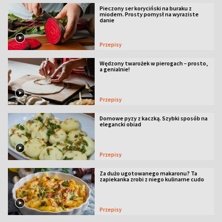
Pieczony ser koryciński na buraku z
miodem. Prosty pomysł na wyraziste
danie
Przepisy
Wędzony twarożek w pierogach – prosto,
a genialnie!
Przepisy
Domowe pyzy z kaczką. Szybki sposób na
elegancki obiad
Przepisy
Za dużo ugotowanego makaronu? Ta
zapiekanka zrobi z niego kulinarne cudo
Przepisy