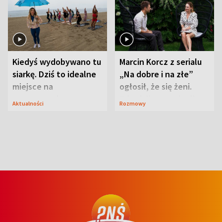
Kiedyś wydobywano tu
Marcin Korcz z serialu
siarkę. Dziś to idealne
„Na dobre i na złe”
miejsce na
ogłosił, że się żeni.
wypoczynek
Zdradził, co zmienił
Aktualności
Rozmowy
syn