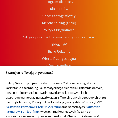
Program dla prasy
Dla mediów
Serwis fotograficzny
Merchandising (znaki)
Polityka Prywatności
Polityka przeciwdziałania nadużyciom i korupcji
Sklep TVP
Biuro Reklamy
Oferta Dystrybucyjna
Oferta Handlowa
Dostępność
Szanujemy Twoją prywatność
Moje zgody
Kliknij "Akceptuję i przechodzę do serwisu", aby wyrazić zgody na
Procedura zgłoszeń wewnętrznych
korzystanie z technologii automatycznego śledzenia i zbierania danych,
dostęp do informacji na Twoim urządzeniu końcowym i ich
przechowywanie oraz na przetwarzanie Twoich danych osobowych przez
nas, czyli Telewizję Polską S.A. w likwidacji (zwaną dalej również „TVP”),
Zaufanych Partnerów z IAB* (1201 firm)
oraz pozostałych
Zaufanych
Partnerów TVP (93 firm)
, w celach marketingowych (w tym do
zautomatyzowanego dopasowania reklam do Twoich zainteresowań i