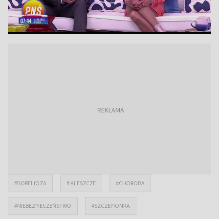
#BORELIOZA
# KLESZCZE
#CHOROBA
#NIEBEZPIECZEŃSTWO
#SZCZEPIONKA