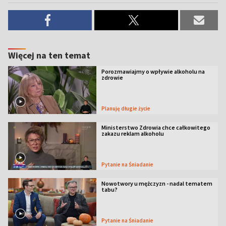
Więcej na ten temat
Porozmawiajmy o wpływie alkoholu na
zdrowie
Planuję długie życie
Ministerstwo Zdrowia chce całkowitego
zakazu reklam alkoholu
Pytanie na Śniadanie
Nowotwory u mężczyzn - nadal tematem
tabu?
Pytanie na Śniadanie