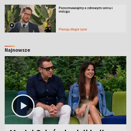
Porozmawiajmy o zdrowym sercu i
mózgu
Planuję długie życie
Najnowsze