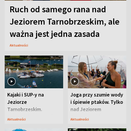
Ruch od samego rana nad
Jeziorem Tarnobrzeskim, ale
ważna jest jedna zasada
Aktualności
Kajaki i SUP-y na
Joga przy szumie wody
Jeziorze
i śpiewie ptaków. Tylko
Tarnobrzeskim.
nad Jeziorem
Przyrodnicy zwracają
Tarnobrzeskim
Aktualności
Aktualności
uwagę na coś jeszcze