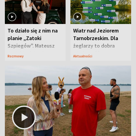
To działo się z nim na
Wiatr nad Jeziorem
planie „Zatoki
Tarnobrzeskim. Dla
Szpiegów”. Mateusz
żeglarzy to dobra
Janicki odsłonił
wiadomość
Rozmowy
Aktualności
aktorski sekret