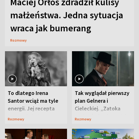
Maciej Orłoś zdradził kulisy
małżeństwa. Jedna sytuacja
wraca jak bumerang
Rozmowy
To dlatego Irena
Tak wyglądał pierwszy
Santor wciąż ma tyle
plan Gelnera i
energii. Jej recepta
Cieleckiej. „Zatoka
jest zaskakująco
szpiegów” od razu ich
Rozmowy
Rozmowy
prosta
zaskoczyła