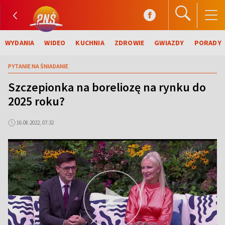
WYDANIA
WIDEO
KUCHNIA
ZDROWIE
GWIAZDY
PORADY
PYTANIE NA ŚNIADANIE
Szczepionka na boreliozę na rynku do
2025 roku?
16.08.2022, 07:32