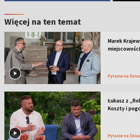
Więcej na ten temat
Marek Krajew
miejscowości
Pytanie na Śnia
Łukasz z „Ro
Koszty i pog
Pytanie na Śnia