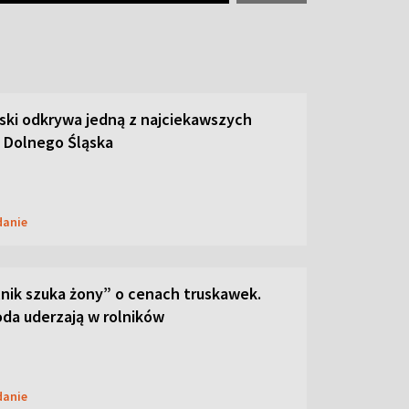
ski odkrywa jedną z najciekawszych
 Dolnego Śląska
danie
lnik szuka żony” o cenach truskawek.
oda uderzają w rolników
danie