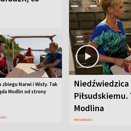
Niedźwiedzica
u zbiegu Narwi i Wisły. Tak
ąda Modlin od strony
Piłsudskiemu. 
y
Modlina
ności
Aktualności