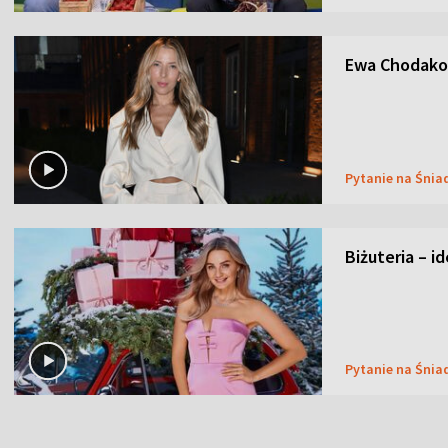
Ewa Chodakow
Pytanie na Śnia
Biżuteria – i
Pytanie na Śnia