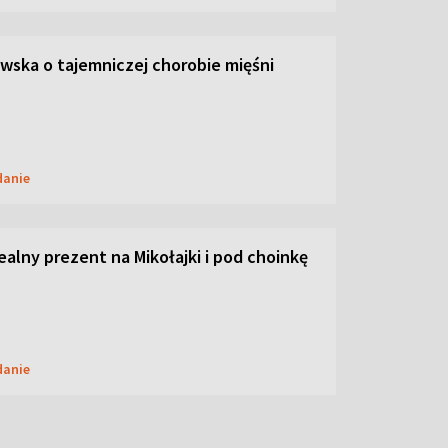
ska o tajemniczej chorobie mięśni
danie
dealny prezent na Mikołajki i pod choinkę
danie