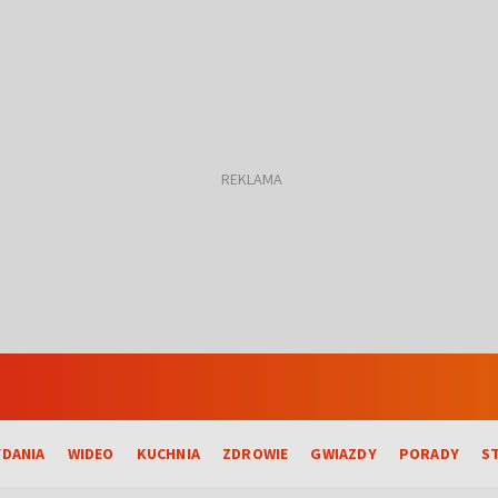
DANIA
WIDEO
KUCHNIA
ZDROWIE
GWIAZDY
PORADY
S