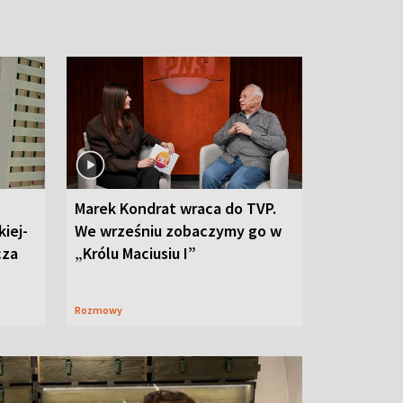
Marek Kondrat wraca do TVP.
iej-
We wrześniu zobaczymy go w
cza
„Królu Maciusiu I”
Rozmowy