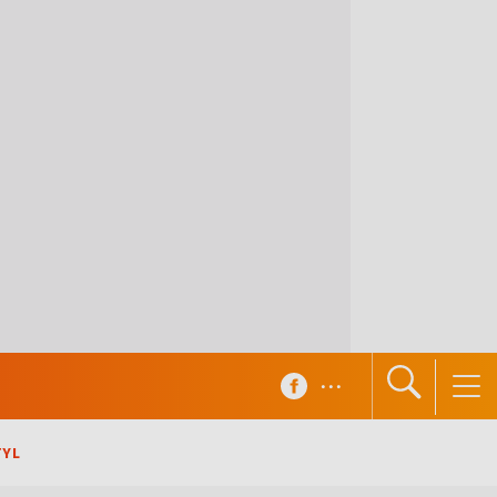
...
TYL