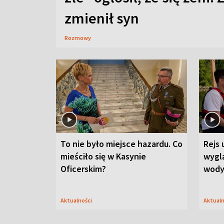
zmienił syn
Rozmowy
To nie było miejsce hazardu. Co
Rejs 
mieściło się w Kasynie
wygl
Oficerskim?
wod
Aktualności
Aktual