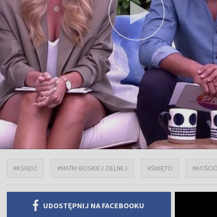
#KSIĄDZ
#MATKI BOSKIEJ ZIELNEJ
#ŚWIĘTO
#KOŚCI
UDOSTĘPNIJ NA FACEBOOKU