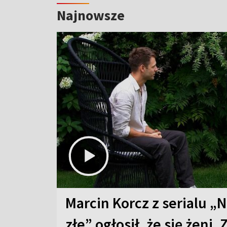
Najnowsze
Marcin Korcz z serialu „N
złe” ogłosił, że się żeni. 