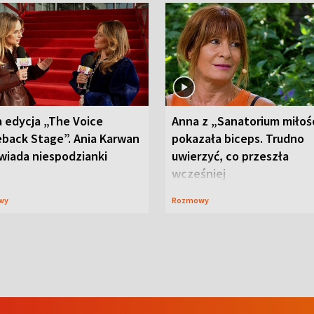
 edycja „The Voice
Anna z „Sanatorium miłoś
back Stage”. Ania Karwan
pokazała biceps. Trudno
wiada niespodzianki
uwierzyć, co przeszła
wcześniej
wy
Rozmowy