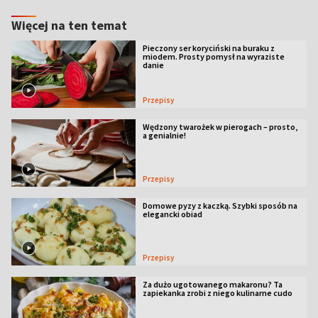
Więcej na ten temat
Pieczony ser koryciński na buraku z
miodem. Prosty pomysł na wyraziste
danie
Przepisy
Wędzony twarożek w pierogach – prosto,
a genialnie!
Przepisy
Domowe pyzy z kaczką. Szybki sposób na
elegancki obiad
Przepisy
Za dużo ugotowanego makaronu? Ta
zapiekanka zrobi z niego kulinarne cudo