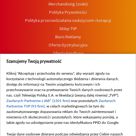
Merchandising (znaki)
Polityka Prywatności
Polityka przeciwdziałania nadużyciom i korupcji
Sklep TVP
Biuro Reklamy
Oferta Dystrybucyjna
Oferta Handlowa
Dostępność
Szanujemy Twoją prywatność
Moje zgody
Kliknij "Akceptuję i przechodzę do serwisu", aby wyrazić zgody na
Procedura zgłoszeń wewnętrznych
korzystanie z technologii automatycznego śledzenia i zbierania danych,
dostęp do informacji na Twoim urządzeniu końcowym i ich
przechowywanie oraz na przetwarzanie Twoich danych osobowych przez
nas, czyli Telewizję Polską S.A. w likwidacji (zwaną dalej również „TVP”),
Zaufanych Partnerów z IAB* (1201 firm)
oraz pozostałych
Zaufanych
Partnerów TVP (93 firm)
, w celach marketingowych (w tym do
zautomatyzowanego dopasowania reklam do Twoich zainteresowań i
mierzenia ich skuteczności) i pozostałych, które wskazujemy poniżej, a
także zgody na udostępnianie przez nas identyfikatora PPID do Google.
Twoje dane osobowe zbierane podczas odwiedzania przez Ciebie naszych