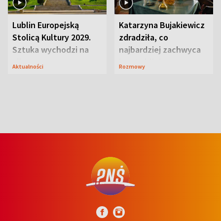
Lublin Europejską
Katarzyna Bujakiewicz
Stolicą Kultury 2029.
zdradziła, co
Sztuka wychodzi na
najbardziej zachwyca
ulice
ją w Lublinie
Aktualności
Rozmowy