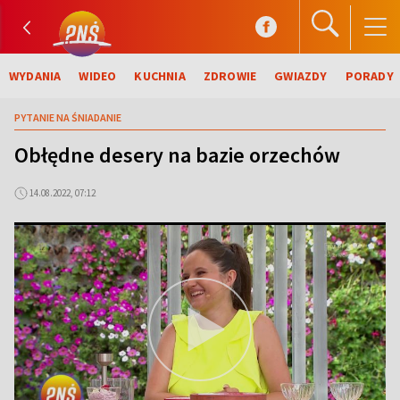
WYDANIA
WIDEO
KUCHNIA
ZDROWIE
GWIAZDY
PORADY
PYTANIE NA ŚNIADANIE
Obłędne desery na bazie orzechów
14.08.2022, 07:12