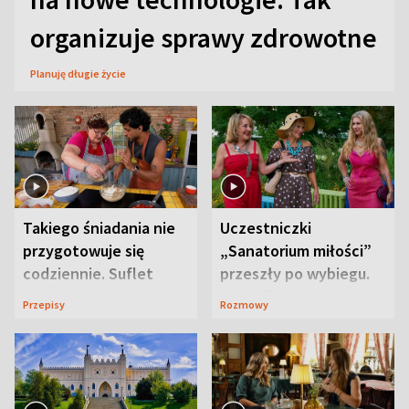
organizuje sprawy zdrowotne
Planuję długie życie
Takiego śniadania nie
Uczestniczki
przygotowuje się
„Sanatorium miłości”
codziennie. Suflet
przeszły po wybiegu.
serowy zachwyca
Te stylizacje
Przepisy
Rozmowy
smakiem
przyciągały wzrok