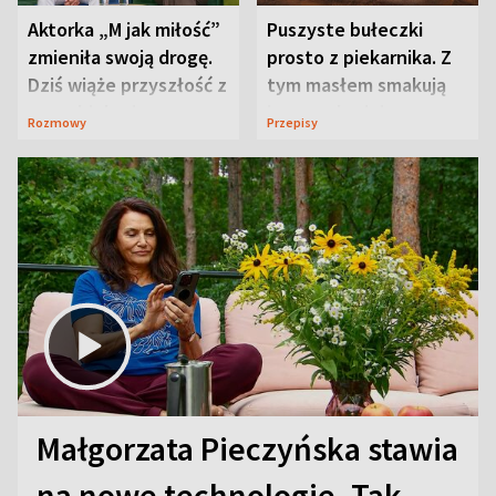
Aktorka „M jak miłość”
Puszyste bułeczki
zmieniła swoją drogę.
prosto z piekarnika. Z
Dziś wiąże przyszłość z
tym masłem smakują
neurobiologią
jeszcze lepiej
Rozmowy
Przepisy
Małgorzata Pieczyńska stawia
na nowe technologie. Tak