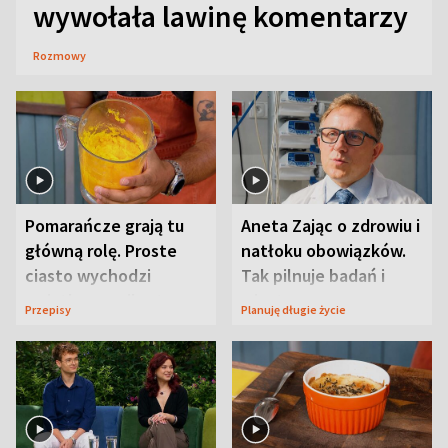
wywołała lawinę komentarzy
Rozmowy
Pomarańcze grają tu
Aneta Zając o zdrowiu i
główną rolę. Proste
natłoku obowiązków.
ciasto wychodzi
Tak pilnuje badań i
wyjątkowo wilgotne
wizyt
Przepisy
Planuję długie życie