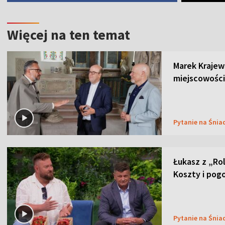
Więcej na ten temat
Marek Krajew
miejscowości
Pytanie na Śnia
Łukasz z „Ro
Koszty i pog
Pytanie na Śnia