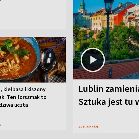
Lublin zamienia
, kiełbasa i kiszony
ek. Ten forszmak to
Sztuka jest tu
dziwa uczta
sy
Aktualności