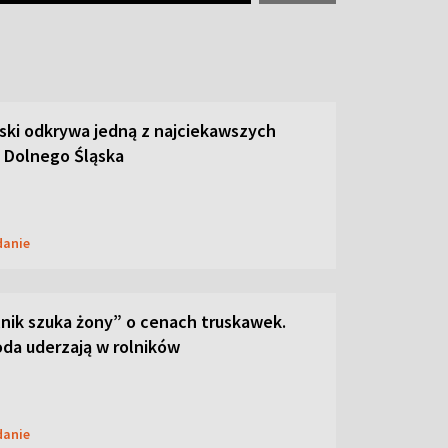
ski odkrywa jedną z najciekawszych
 Dolnego Śląska
danie
lnik szuka żony” o cenach truskawek.
oda uderzają w rolników
danie