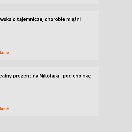
ska o tajemniczej chorobie mięśni
danie
dealny prezent na Mikołajki i pod choinkę
danie