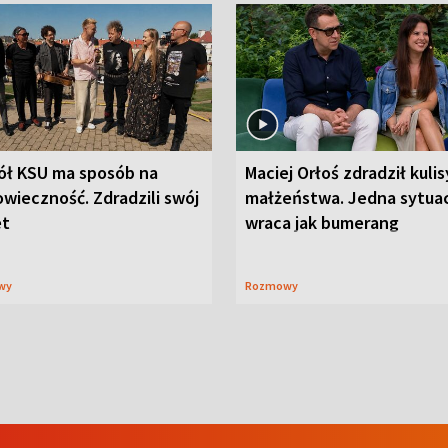
ół KSU ma sposób na
Maciej Orłoś zdradził kulis
wieczność. Zdradzili swój
małżeństwa. Jedna sytua
et
wraca jak bumerang
wy
Rozmowy