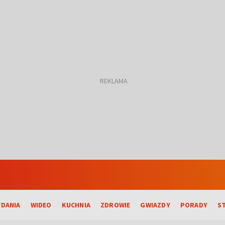
DANIA
WIDEO
KUCHNIA
ZDROWIE
GWIAZDY
PORADY
S