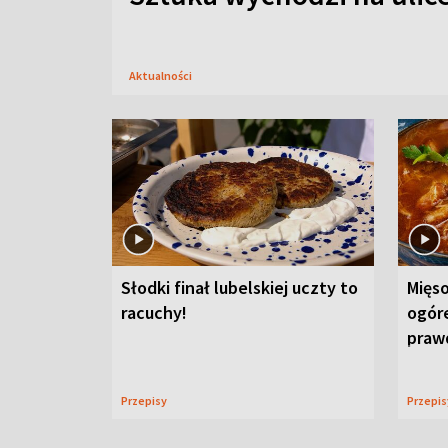
Aktualności
Słodki finał lubelskiej uczty to
Mięso
racuchy!
ogór
praw
Przepisy
Przepi