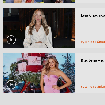
Ewa Chodakow
Pytanie na Śnia
Biżuteria – i
Pytanie na Śnia