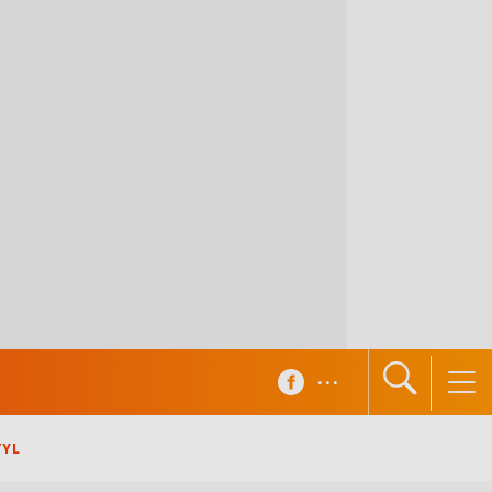
...
TYL