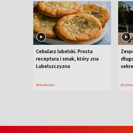
Cebularz lubelski. Prosta
Zesp
receptura i smak, który zna
długo
Lubelszczyzna
sekr
Aktualności
Rozmo