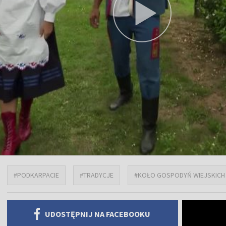
#PODKARPACIE
#TRADYCJE
#KOŁO GOSPODYŃ WIEJSKICH
UDOSTĘPNIJ NA FACEBOOKU