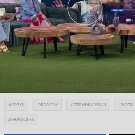
#KRYZYS
#PROBLEMY
#CZERWONY DYWAN
#PLOTKI
#SHOWBIZNES