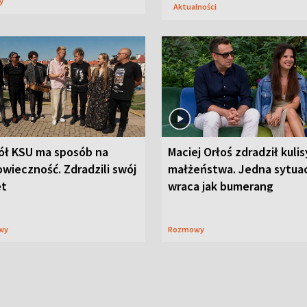
sy
Aktualności
ół KSU ma sposób na
Maciej Orłoś zdradził kulis
wieczność. Zdradzili swój
małżeństwa. Jedna sytua
et
wraca jak bumerang
wy
Rozmowy