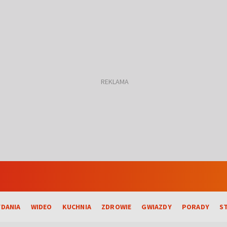
DANIA
WIDEO
KUCHNIA
ZDROWIE
GWIAZDY
PORADY
S