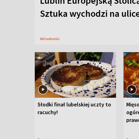
Lublin Europejską Stolic
Sztuka wychodzi na ulic
Aktualności
Słodki finał lubelskiej uczty to
Mięso
racuchy!
ogór
praw