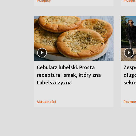
Przepisy
Przepi
Cebularz lubelski. Prosta
Zesp
receptura i smak, który zna
długo
Lubelszczyzna
sekr
Aktualności
Rozmo