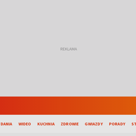
DANIA
WIDEO
KUCHNIA
ZDROWIE
GWIAZDY
PORADY
S