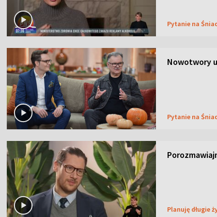
Pytanie na Śnia
Nowotwory u
Pytanie na Śnia
Porozmawiaj
Planuję długie ż