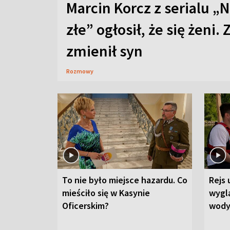
Marcin Korcz z serialu „N
złe” ogłosił, że się żeni. 
zmienił syn
Rozmowy
To nie było miejsce hazardu. Co
Rejs 
mieściło się w Kasynie
wygl
Oficerskim?
wod