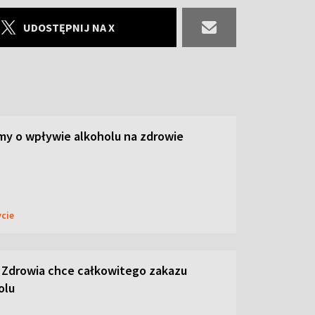
UDOSTĘPNIJ NA X
y o wpływie alkoholu na zdrowie
ycie
 Zdrowia chce całkowitego zakazu
olu