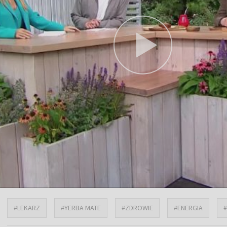
#LEKARZ
#YERBA MATE
#ZDROWIE
#ENERGIA