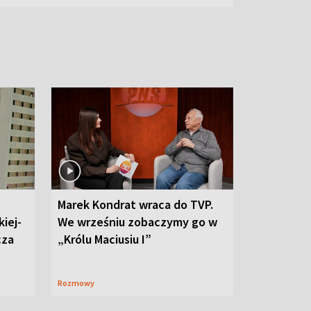
Marek Kondrat wraca do TVP.
iej-
We wrześniu zobaczymy go w
cza
„Królu Maciusiu I”
Rozmowy