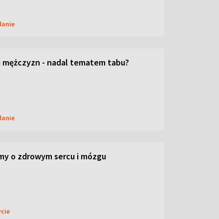
danie
 mężczyzn - nadal tematem tabu?
danie
my o zdrowym sercu i mózgu
ycie