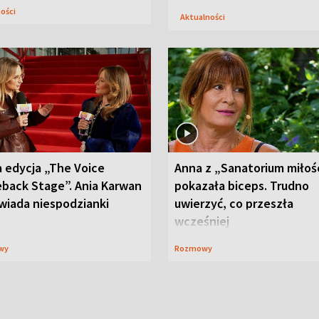
ności
Aktualności
 edycja „The Voice
Anna z „Sanatorium miłoś
back Stage”. Ania Karwan
pokazała biceps. Trudno
wiada niespodzianki
uwierzyć, co przeszła
wcześniej
wy
Rozmowy