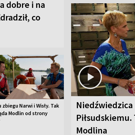
a dobre i na
Zdradził, co
Niedźwiedzica
u zbiegu Narwi i Wisły. Tak
ąda Modlin od strony
Piłsudskiemu. 
y
Modlina