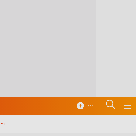
...
TYL