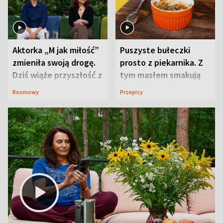
Aktorka „M jak miłość”
Puszyste bułeczki
zmieniła swoją drogę.
prosto z piekarnika. Z
Dziś wiąże przyszłość z
tym masłem smakują
neurobiologią
jeszcze lepiej
Rozmowy
Przepisy