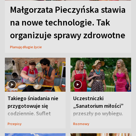
Małgorzata Pieczyńska stawia
na nowe technologie. Tak
organizuje sprawy zdrowotne
Planuję długie życie
Takiego śniadania nie
Uczestniczki
przygotowuje się
„Sanatorium miłości”
codziennie. Suflet
przeszły po wybiegu.
serowy zachwyca
Te stylizacje
Przepisy
Rozmowy
smakiem
przyciągały wzrok