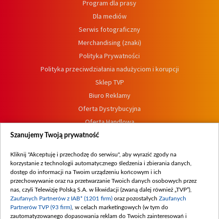
Program dla prasy
Dla mediów
Serwis fotograficzny
Merchandising (znaki)
Polityka Prywatności
Polityka przeciwdziałania nadużyciom i korupcji
Sklep TVP
Biuro Reklamy
Oferta Dystrybucyjna
Oferta Handlowa
Dostępność
Szanujemy Twoją prywatność
Moje zgody
Kliknij "Akceptuję i przechodzę do serwisu", aby wyrazić zgody na
Procedura zgłoszeń wewnętrznych
korzystanie z technologii automatycznego śledzenia i zbierania danych,
dostęp do informacji na Twoim urządzeniu końcowym i ich
przechowywanie oraz na przetwarzanie Twoich danych osobowych przez
nas, czyli Telewizję Polską S.A. w likwidacji (zwaną dalej również „TVP”),
Zaufanych Partnerów z IAB* (1201 firm)
oraz pozostałych
Zaufanych
Partnerów TVP (93 firm)
, w celach marketingowych (w tym do
zautomatyzowanego dopasowania reklam do Twoich zainteresowań i