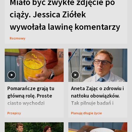
Miało być zwykłe zdjęcie po
ciąży. Jessica Ziółek
wywołała lawinę komentarzy
Rozmowy
Pomarańcze grają tu
Aneta Zając o zdrowiu i
główną rolę. Proste
natłoku obowiązków.
ciasto wychodzi
Tak pilnuje badań i
wyjątkowo wilgotne
wizyt
Przepisy
Planuję długie życie