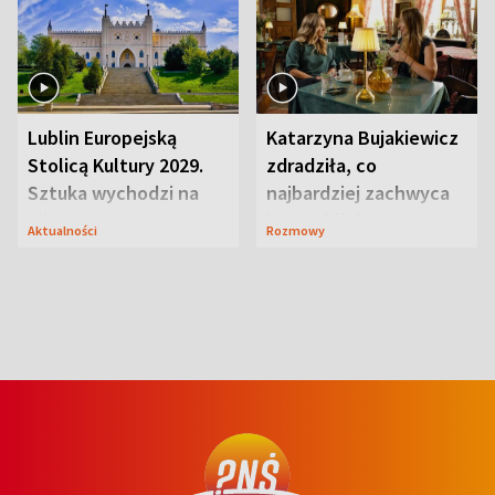
Lublin Europejską
Katarzyna Bujakiewicz
Stolicą Kultury 2029.
zdradziła, co
Sztuka wychodzi na
najbardziej zachwyca
ulice
ją w Lublinie
Aktualności
Rozmowy