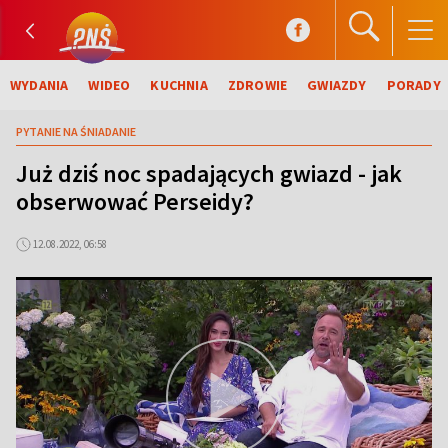
WYDANIA
WIDEO
KUCHNIA
ZDROWIE
GWIAZDY
PORADY
PYTANIE NA ŚNIADANIE
Już dziś noc spadających gwiazd - jak
obserwować Perseidy?
12.08.2022, 06:58