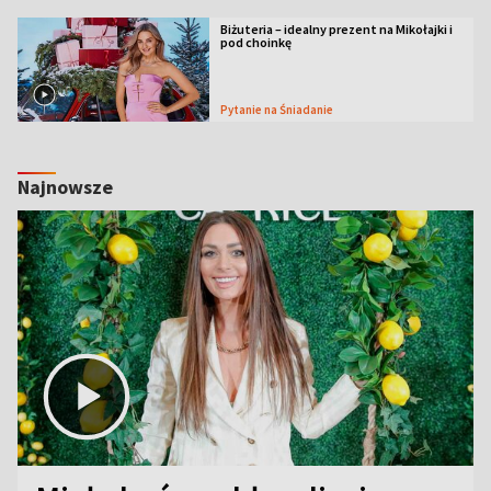
Biżuteria – idealny prezent na Mikołajki i
pod choinkę
Pytanie na Śniadanie
Najnowsze