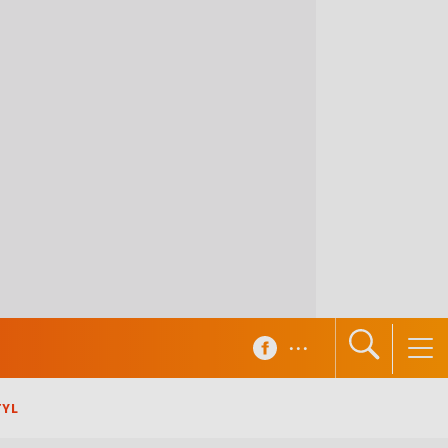
...
TYL