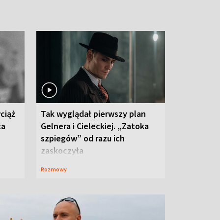
ciąż
Tak wyglądał pierwszy plan
ta
Gelnera i Cieleckiej. „Zatoka
szpiegów” od razu ich
zaskoczyła
Rozmowy