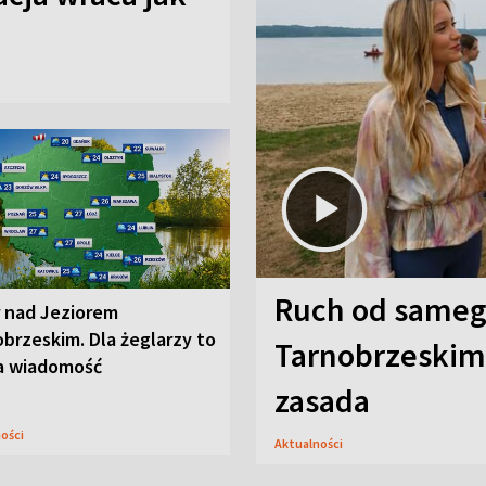
Ruch od sameg
r nad Jeziorem
brzeskim. Dla żeglarzy to
Tarnobrzeskim,
a wiadomość
zasada
ności
Aktualności