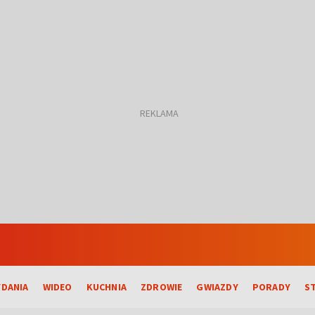
DANIA
WIDEO
KUCHNIA
ZDROWIE
GWIAZDY
PORADY
S