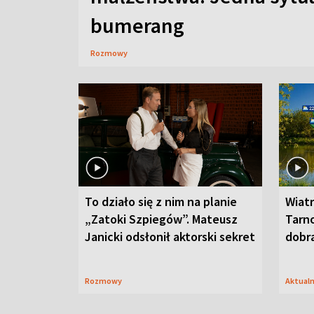
bumerang
Rozmowy
To działo się z nim na planie
Wiat
„Zatoki Szpiegów”. Mateusz
Tarno
Janicki odsłonił aktorski sekret
dobr
Rozmowy
Aktual