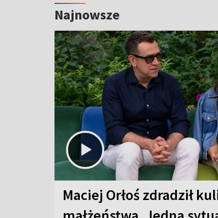
Najnowsze
Maciej Orłoś zdradził kul
małżeństwa. Jedna sytua