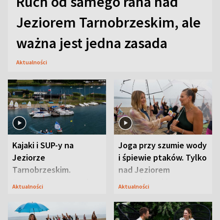
Ruch od samego rana nad
Jeziorem Tarnobrzeskim, ale
ważna jest jedna zasada
Aktualności
Kajaki i SUP-y na
Joga przy szumie wody
Jeziorze
i śpiewie ptaków. Tylko
Tarnobrzeskim.
nad Jeziorem
Przyrodnicy zwracają
Tarnobrzeskim
Aktualności
Aktualności
uwagę na coś jeszcze