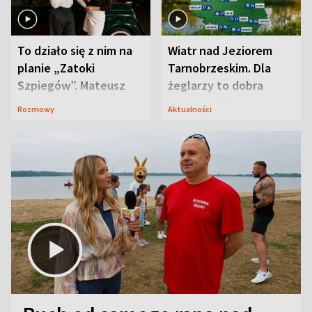
To działo się z nim na
Wiatr nad Jeziorem
planie „Zatoki
Tarnobrzeskim. Dla
Szpiegów”. Mateusz
żeglarzy to dobra
Janicki odsłonił
wiadomość
Rozmowy
Aktualności
aktorski sekret