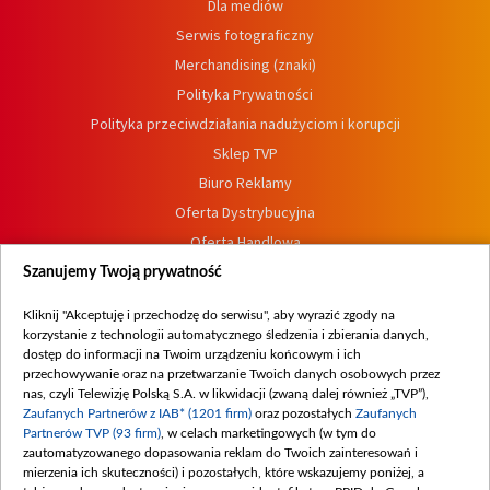
Dla mediów
Serwis fotograficzny
Merchandising (znaki)
Polityka Prywatności
Polityka przeciwdziałania nadużyciom i korupcji
Sklep TVP
Biuro Reklamy
Oferta Dystrybucyjna
Oferta Handlowa
Dostępność
Szanujemy Twoją prywatność
Moje zgody
Kliknij "Akceptuję i przechodzę do serwisu", aby wyrazić zgody na
Procedura zgłoszeń wewnętrznych
korzystanie z technologii automatycznego śledzenia i zbierania danych,
dostęp do informacji na Twoim urządzeniu końcowym i ich
przechowywanie oraz na przetwarzanie Twoich danych osobowych przez
nas, czyli Telewizję Polską S.A. w likwidacji (zwaną dalej również „TVP”),
Zaufanych Partnerów z IAB* (1201 firm)
oraz pozostałych
Zaufanych
Partnerów TVP (93 firm)
, w celach marketingowych (w tym do
zautomatyzowanego dopasowania reklam do Twoich zainteresowań i
mierzenia ich skuteczności) i pozostałych, które wskazujemy poniżej, a