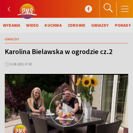
WYDANIA
WIDEO
KUCHNIA
ZDROWIE
GWIAZDY
PORADY
GWIAZDY
Karolina Bielawska w ogrodzie cz.2
11.08.2022, 07:28