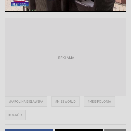
#KAROLINA BIELAWSKA
#MISS WORLD
#MISS POLONIA
#OGRÓD