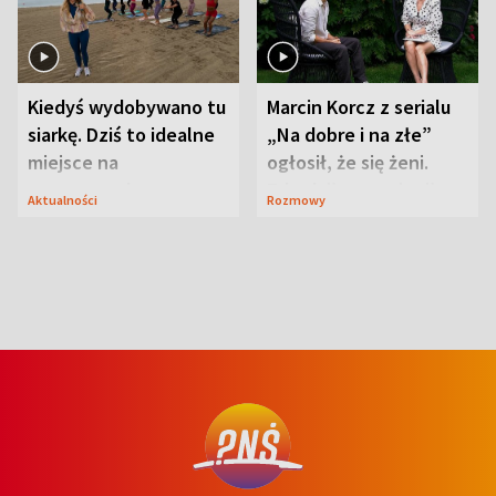
Kiedyś wydobywano tu
Marcin Korcz z serialu
siarkę. Dziś to idealne
„Na dobre i na złe”
miejsce na
ogłosił, że się żeni.
wypoczynek
Zdradził, co zmienił
Aktualności
Rozmowy
syn