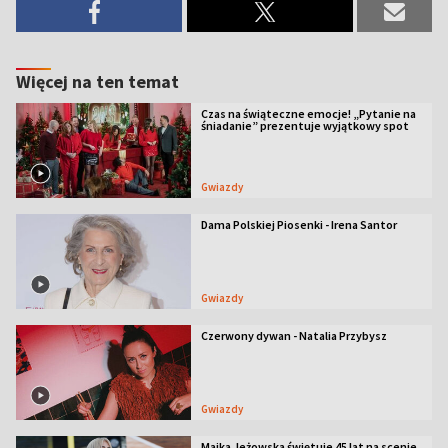
Więcej na ten temat
Czas na świąteczne emocje! „Pytanie na
śniadanie” prezentuje wyjątkowy spot
Gwiazdy
Dama Polskiej Piosenki - Irena Santor
Gwiazdy
Czerwony dywan - Natalia Przybysz
Gwiazdy
Majka Jeżowska świętuje 45 lat na scenie