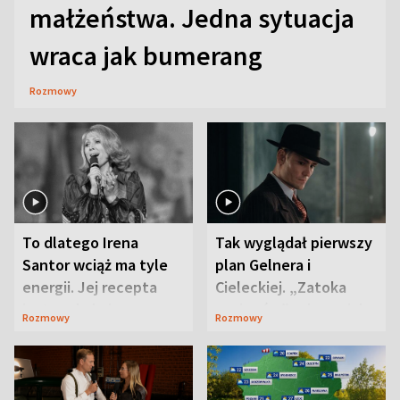
małżeństwa. Jedna sytuacja
wraca jak bumerang
Rozmowy
To dlatego Irena
Tak wyglądał pierwszy
Santor wciąż ma tyle
plan Gelnera i
energii. Jej recepta
Cieleckiej. „Zatoka
jest zaskakująco
szpiegów” od razu ich
Rozmowy
Rozmowy
prosta
zaskoczyła