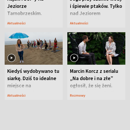
Jeziorze
i śpiewie ptaków. Tylko
Tarnobrzeskim.
nad Jeziorem
Przyrodnicy zwracają
Tarnobrzeskim
Aktualności
Aktualności
uwagę na coś jeszcze
Kiedyś wydobywano tu
Marcin Korcz z serialu
siarkę. Dziś to idealne
„Na dobre i na złe”
miejsce na
ogłosił, że się żeni.
wypoczynek
Zdradził, co zmienił
Aktualności
Rozmowy
syn