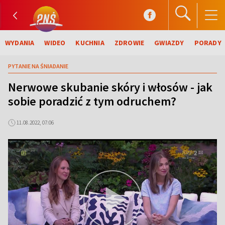
WYDANIA
WIDEO
KUCHNIA
ZDROWIE
GWIAZDY
PORADY
PYTANIE NA ŚNIADANIE
Nerwowe skubanie skóry i włosów - jak
sobie poradzić z tym odruchem?
11.08.2022, 07:06