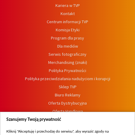
Kariera w TVP
Kontakt
Centrum informacji TVP
Komisja Etyki
Program dla prasy
Dla mediów
Serwis fotograficzny
Merchandising (znaki)
Polityka Prywatności
Polityka przeciwdziałania nadużyciom i korupcji
Sklep TVP
Biuro Reklamy
Oferta Dystrybucyjna
Oferta Handlowa
Dostępność
Szanujemy Twoją prywatność
Moje zgody
Kliknij "Akceptuję i przechodzę do serwisu", aby wyrazić zgody na