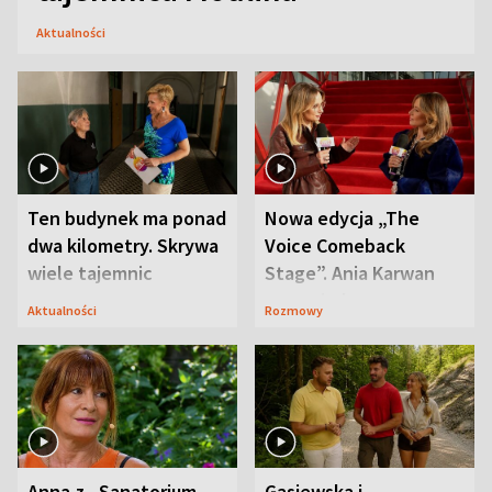
Aktualności
Ten budynek ma ponad
Nowa edycja „The
dwa kilometry. Skrywa
Voice Comeback
wiele tajemnic
Stage”. Ania Karwan
zapowiada
Aktualności
Rozmowy
niespodzianki
Anna z „Sanatorium
Gąsiewska i