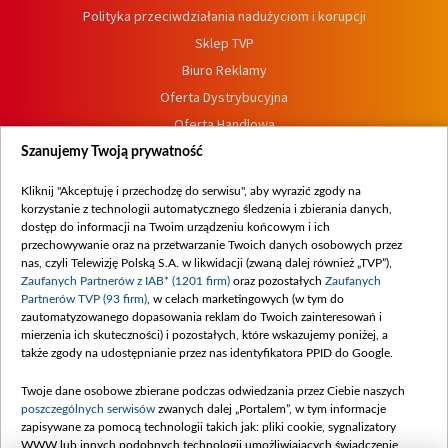
Polityka przeciwdziałania nadużyciom i korupcji
Sklep TVP
Biuro Reklamy
Oferta Dystrybucyjna
Oferta Handlowa
Dostępność
Szanujemy Twoją prywatność
Moje zgody
Kliknij "Akceptuję i przechodzę do serwisu", aby wyrazić zgody na
Procedura zgłoszeń wewnętrznych
korzystanie z technologii automatycznego śledzenia i zbierania danych,
dostęp do informacji na Twoim urządzeniu końcowym i ich
przechowywanie oraz na przetwarzanie Twoich danych osobowych przez
nas, czyli Telewizję Polską S.A. w likwidacji (zwaną dalej również „TVP”),
Zaufanych Partnerów z IAB* (1201 firm)
oraz pozostałych
Zaufanych
Partnerów TVP (93 firm)
, w celach marketingowych (w tym do
zautomatyzowanego dopasowania reklam do Twoich zainteresowań i
mierzenia ich skuteczności) i pozostałych, które wskazujemy poniżej, a
także zgody na udostępnianie przez nas identyfikatora PPID do Google.
Twoje dane osobowe zbierane podczas odwiedzania przez Ciebie naszych
poszczególnych serwisów
zwanych dalej „Portalem”, w tym informacje
zapisywane za pomocą technologii takich jak: pliki cookie, sygnalizatory
WWW lub innych podobnych technologii umożliwiających świadczenie