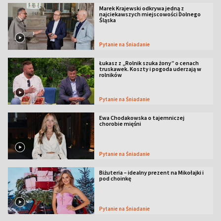
Marek Krajewski odkrywa jedną z
najciekawszych miejscowości Dolnego
Śląska
Pytanie na Śniadanie
Łukasz z „Rolnik szuka żony” o cenach
truskawek. Koszty i pogoda uderzają w
rolników
Pytanie na Śniadanie
Ewa Chodakowska o tajemniczej
chorobie mięśni
Pytanie na Śniadanie
Biżuteria – idealny prezent na Mikołajki i
pod choinkę
Pytanie na Śniadanie