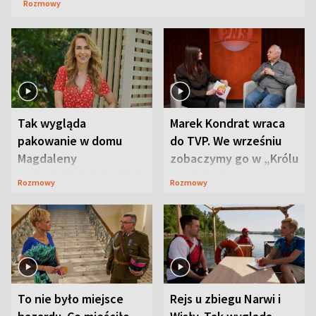
Rozmowy
Tak wygląda
Marek Kondrat wraca
pakowanie w domu
do TVP. We wrześniu
Magdaleny
zobaczymy go w „Królu
Waligórskiej-Lisieckiej.
Maciusiu I”
Rozmowy
Rozmowy
Mąż nie odpuszcza
To nie było miejsce
Rejs u zbiegu Narwi i