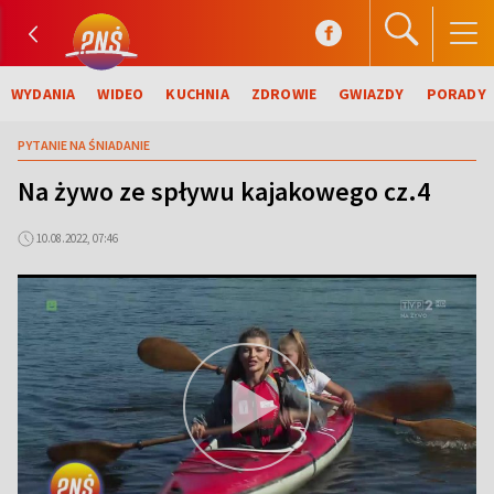
WYDANIA
WIDEO
KUCHNIA
ZDROWIE
GWIAZDY
PORADY
PYTANIE NA ŚNIADANIE
Na żywo ze spływu kajakowego cz.4
10.08.2022, 07:46