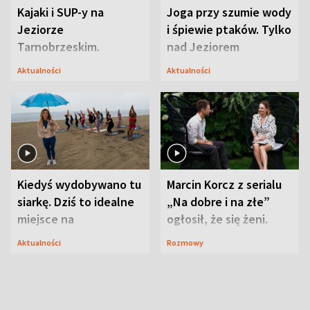
Kajaki i SUP-y na
Joga przy szumie wody
Jeziorze
i śpiewie ptaków. Tylko
Tarnobrzeskim.
nad Jeziorem
Przyrodnicy zwracają
Tarnobrzeskim
Aktualności
Aktualności
uwagę na coś jeszcze
Kiedyś wydobywano tu
Marcin Korcz z serialu
siarkę. Dziś to idealne
„Na dobre i na złe”
miejsce na
ogłosił, że się żeni.
wypoczynek
Zdradził, co zmienił
Aktualności
Rozmowy
syn