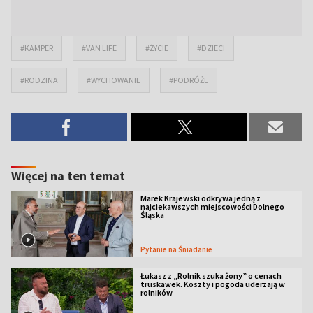
#KAMPER
#VAN LIFE
#ŻYCIE
#DZIECI
#RODZINA
#WYCHOWANIE
#PODRÓŻE
Więcej na ten temat
Marek Krajewski odkrywa jedną z
najciekawszych miejscowości Dolnego
Śląska
Pytanie na Śniadanie
Łukasz z „Rolnik szuka żony” o cenach
truskawek. Koszty i pogoda uderzają w
rolników