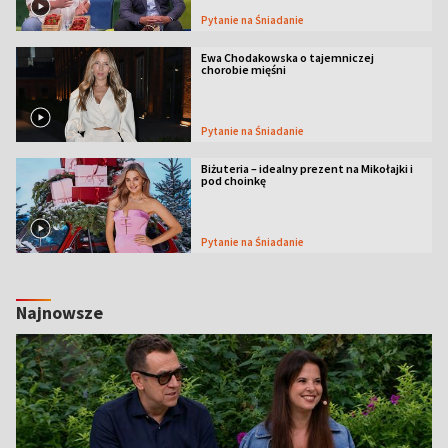
Pytanie na Śniadanie
Ewa Chodakowska o tajemniczej
chorobie mięśni
Pytanie na Śniadanie
Biżuteria – idealny prezent na Mikołajki i
pod choinkę
Pytanie na Śniadanie
Najnowsze