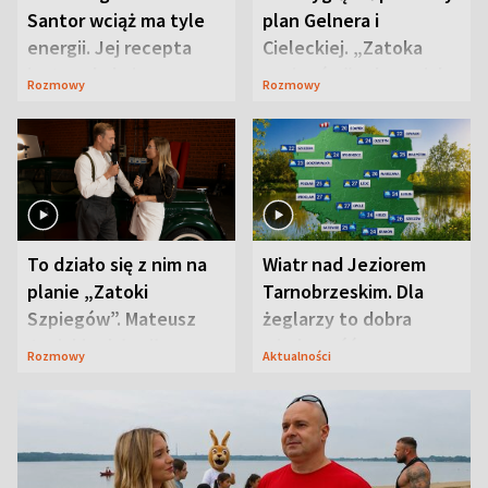
Santor wciąż ma tyle
plan Gelnera i
energii. Jej recepta
Cieleckiej. „Zatoka
jest zaskakująco
szpiegów” od razu ich
Rozmowy
Rozmowy
prosta
zaskoczyła
To działo się z nim na
Wiatr nad Jeziorem
planie „Zatoki
Tarnobrzeskim. Dla
Szpiegów”. Mateusz
żeglarzy to dobra
Janicki odsłonił
wiadomość
Rozmowy
Aktualności
aktorski sekret