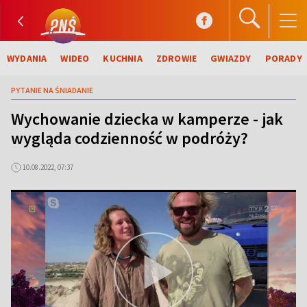
WYDANIA
WIDEO
KUCHNIA
ZDROWIE
GWIAZDY
PORADY
PYTANIE NA ŚNIADANIE
Wychowanie dziecka w kamperze - jak
wygląda codzienność w podróży?
10.08.2022, 07:37