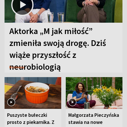
Aktorka „M jak miłość”
zmieniła swoją drogę. Dziś
wiąże przyszłość z
neurobiologią
Rozmowy
Puszyste bułeczki
Małgorzata Pieczyńska
prosto z piekarnika. Z
stawia na nowe