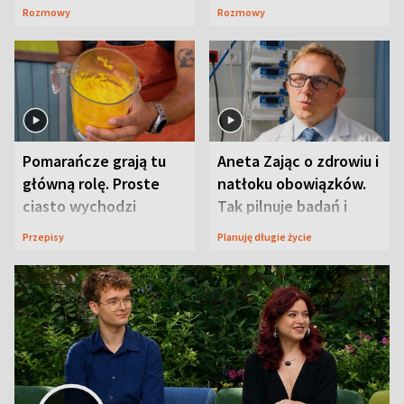
wywołała lawinę
Rozmowy
Rozmowy
komentarzy
Pomarańcze grają tu
Aneta Zając o zdrowiu i
główną rolę. Proste
natłoku obowiązków.
ciasto wychodzi
Tak pilnuje badań i
wyjątkowo wilgotne
wizyt
Przepisy
Planuję długie życie