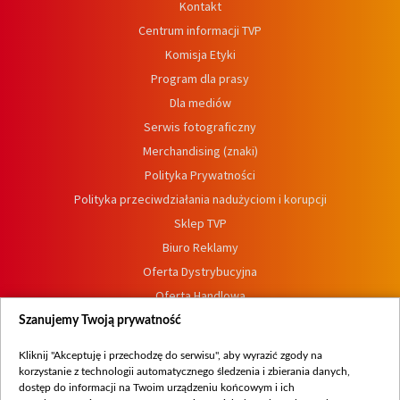
Kontakt
Centrum informacji TVP
Komisja Etyki
Program dla prasy
Dla mediów
Serwis fotograficzny
Merchandising (znaki)
Polityka Prywatności
Polityka przeciwdziałania nadużyciom i korupcji
Sklep TVP
Biuro Reklamy
Oferta Dystrybucyjna
Oferta Handlowa
Dostępność
Szanujemy Twoją prywatność
Moje zgody
Kliknij "Akceptuję i przechodzę do serwisu", aby wyrazić zgody na
Procedura zgłoszeń wewnętrznych
korzystanie z technologii automatycznego śledzenia i zbierania danych,
dostęp do informacji na Twoim urządzeniu końcowym i ich