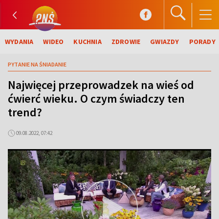
WYDANIA
WIDEO
KUCHNIA
ZDROWIE
GWIAZDY
PORADY
PYTANIE NA ŚNIADANIE
Najwięcej przeprowadzek na wieś od
ćwierć wieku. O czym świadczy ten
trend?
09.08.2022, 07:42