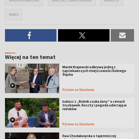
#PRZEPROWADZKA
#MIEJSCE ZAMIESZKANIA
#MIASTO
#WIEŚ
Więcej na ten temat
Marek Krajewski odkrywa jedną z
najciekawszych miejscowości Dolnego
Śląska
Pytanie na Śniadanie
Łukasz z „Rolnik szuka żony” o cenach
truskawek. Koszty i pogoda uderzają w
rolników
Pytanie na Śniadanie
Ewa Chodakowska o tajemniczej