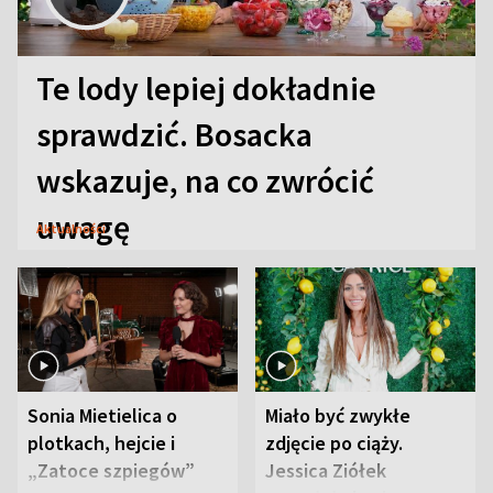
Te lody lepiej dokładnie
sprawdzić. Bosacka
wskazuje, na co zwrócić
uwagę
Aktualności
Sonia Mietielica o
Miało być zwykłe
plotkach, hejcie i
zdjęcie po ciąży.
„Zatoce szpiegów”
Jessica Ziółek