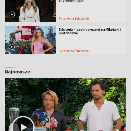
chorobie mięśni
Pytanie na Śniadanie
Biżuteria – idealny prezent na Mikołajki i
pod choinkę
Pytanie na Śniadanie
Najnowsze