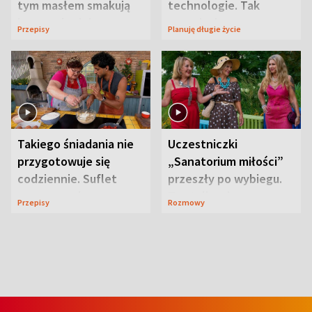
tym masłem smakują
technologie. Tak
jeszcze lepiej
organizuje sprawy
Przepisy
Planuję długie życie
zdrowotne
Takiego śniadania nie
Uczestniczki
przygotowuje się
„Sanatorium miłości”
codziennie. Suflet
przeszły po wybiegu.
serowy zachwyca
Te stylizacje
Przepisy
Rozmowy
smakiem
przyciągały wzrok