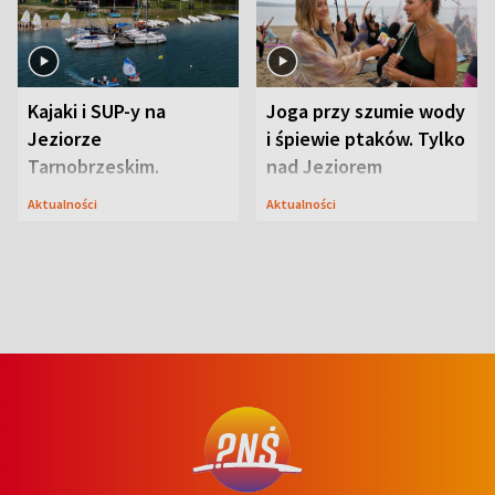
Kajaki i SUP-y na
Joga przy szumie wody
Jeziorze
i śpiewie ptaków. Tylko
Tarnobrzeskim.
nad Jeziorem
Przyrodnicy zwracają
Tarnobrzeskim
Aktualności
Aktualności
uwagę na coś jeszcze