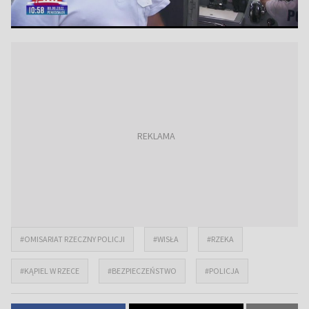
#OMISARIAT RZECZNY POLICJI
#WISŁA
#RZEKA
#KĄPIEL W RZECE
#BEZPIECZEŃSTWO
#POLICJA