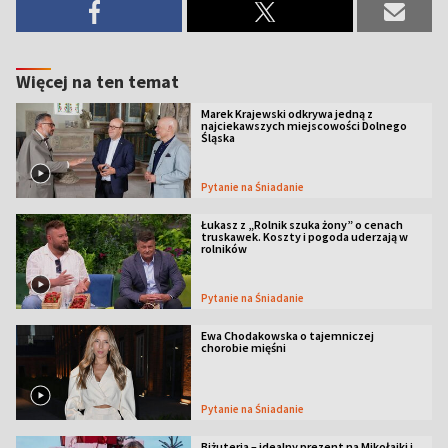
Więcej na ten temat
Marek Krajewski odkrywa jedną z
najciekawszych miejscowości Dolnego
Śląska
Pytanie na Śniadanie
Łukasz z „Rolnik szuka żony” o cenach
truskawek. Koszty i pogoda uderzają w
rolników
Pytanie na Śniadanie
Ewa Chodakowska o tajemniczej
chorobie mięśni
Pytanie na Śniadanie
Biżuteria – idealny prezent na Mikołajki i