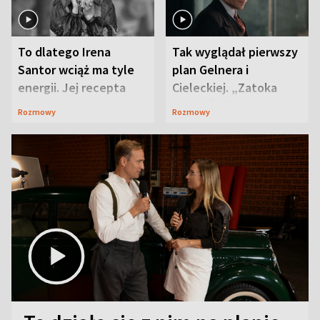
To dlatego Irena
Tak wyglądał pierwszy
Santor wciąż ma tyle
plan Gelnera i
energii. Jej recepta
Cieleckiej. „Zatoka
jest zaskakująco
szpiegów” od razu ich
Rozmowy
Rozmowy
prosta
zaskoczyła