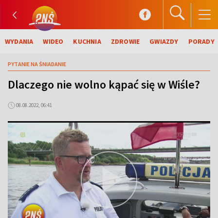
WYDANIA
WIDEO
KUCHNIA
ZDROWIE
GWIAZDY
PORADY
PYTANIE NA ŚNIADANIE
Dlaczego nie wolno kąpać się w Wiśle?
08.08.2022, 06:41