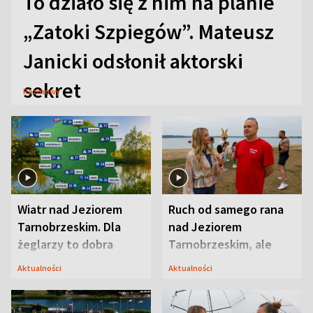
To działo się z nim na planie
„Zatoki Szpiegów”. Mateusz
Janicki odsłonił aktorski
sekret
Rozmowy
Wiatr nad Jeziorem
Ruch od samego rana
Tarnobrzeskim. Dla
nad Jeziorem
żeglarzy to dobra
Tarnobrzeskim, ale
wiadomość
ważna jest jedna
Aktualności
Aktualności
zasada