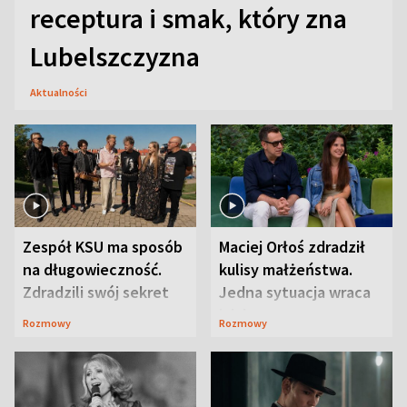
receptura i smak, który zna
Lubelszczyzna
Aktualności
Zespół KSU ma sposób
Maciej Orłoś zdradził
na długowieczność.
kulisy małżeństwa.
Zdradzili swój sekret
Jedna sytuacja wraca
jak bumerang
Rozmowy
Rozmowy