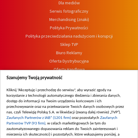
Dla mediów
Serwis fotograficzny
Merchandising (znaki)
Polityka Prywatności
Polityka przeciwdziałania nadużyciom i korupcji
Sklep TVP
Biuro Reklamy
Oferta Dystrybucyjna
Oferta Handlowa
Dostępność
Szanujemy Twoją prywatność
Moje zgody
Kliknij "Akceptuję i przechodzę do serwisu", aby wyrazić zgody na
Procedura zgłoszeń wewnętrznych
korzystanie z technologii automatycznego śledzenia i zbierania danych,
dostęp do informacji na Twoim urządzeniu końcowym i ich
przechowywanie oraz na przetwarzanie Twoich danych osobowych przez
nas, czyli Telewizję Polską S.A. w likwidacji (zwaną dalej również „TVP”),
Zaufanych Partnerów z IAB* (1201 firm)
oraz pozostałych
Zaufanych
Partnerów TVP (93 firm)
, w celach marketingowych (w tym do
zautomatyzowanego dopasowania reklam do Twoich zainteresowań i
mierzenia ich skuteczności) i pozostałych, które wskazujemy poniżej, a