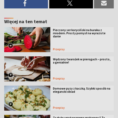
Więcej na ten temat
Pieczony ser koryciński na buraku z
miodem. Prosty pomysł na wyraziste
danie
Przepisy
Wędzony twarożek w pierogach – prosto,
a genialnie!
Przepisy
Domowe pyzy z kaczką. Szybki sposób na
elegancki obiad
Przepisy
Za dużo ugotowanego makaronu? Ta