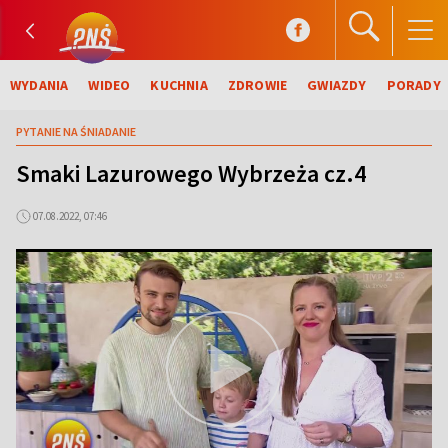
WYDANIA
WIDEO
KUCHNIA
ZDROWIE
GWIAZDY
PORADY
PYTANIE NA ŚNIADANIE
Smaki Lazurowego Wybrzeża cz.4
07.08.2022, 07:46