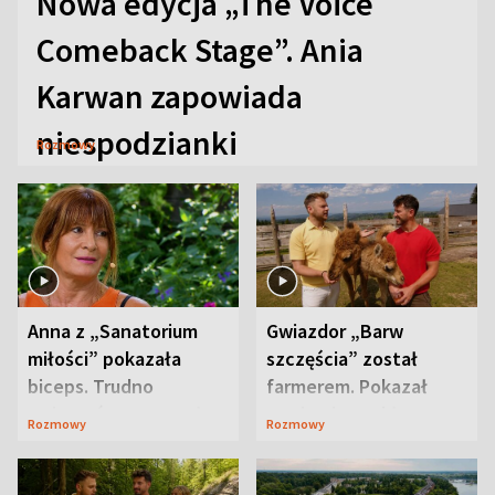
Nowa edycja „The Voice
Comeback Stage”. Ania
Karwan zapowiada
niespodzianki
Rozmowy
Anna z „Sanatorium
Gwiazdor „Barw
miłości” pokazała
szczęścia” został
biceps. Trudno
farmerem. Pokazał
uwierzyć, co przeszła
swoje niezwykłe
Rozmowy
Rozmowy
wcześniej
ranczo