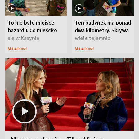
To nie było miejsce
Ten budynek ma ponad
hazardu. Co mieściło
dwa kilometry. Skrywa
się w Kasynie
wiele tajemnic
Oficerskim?
Aktualności
Aktualności