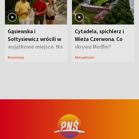
Gąsiewska i
Cytadela, spichlerz i
Sołtysiewicz wrócili w
Wieża Czerwona. Co
wyjątkowe miejsce. Na
skrywa Modlin?
szlaku czekał
Rozmowy
Aktualności
niedźwiedź