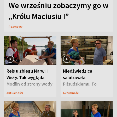
We wrześniu zobaczymy go w
„Królu Maciusiu I”
Rozmowy
Rejs u zbiegu Narwi i
Niedźwiedzica
Wisły. Tak wygląda
salutowała
Modlin od strony wody
Piłsudskiemu. To
niejedyna tajemnica
Aktualności
Aktualności
Modlina