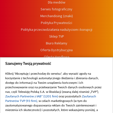
Dla mediów
Serwis fotograficzny
Merchandising (znaki)
Polityka Prywatności
Polityka przeciwdziałania nadużyciom i korupcji
Sklep TVP
Biuro Reklamy
Oferta Dystrybucyjna
Oferta Handlowa
Dostępność
Szanujemy Twoją prywatność
Moje zgody
Kliknij "Akceptuję i przechodzę do serwisu", aby wyrazić zgody na
Procedura zgłoszeń wewnętrznych
korzystanie z technologii automatycznego śledzenia i zbierania danych,
dostęp do informacji na Twoim urządzeniu końcowym i ich
przechowywanie oraz na przetwarzanie Twoich danych osobowych przez
nas, czyli Telewizję Polską S.A. w likwidacji (zwaną dalej również „TVP”),
Zaufanych Partnerów z IAB* (1201 firm)
oraz pozostałych
Zaufanych
Partnerów TVP (93 firm)
, w celach marketingowych (w tym do
zautomatyzowanego dopasowania reklam do Twoich zainteresowań i
mierzenia ich skuteczności) i pozostałych, które wskazujemy poniżej, a