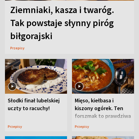
Ziemniaki, kasza i twaróg.
Tak powstaje słynny piróg
biłgorajski
Przepisy
Słodki finał lubelskiej
Mięso, kiełbasa i
uczty to racuchy!
kiszony ogórek. Ten
forszmak to prawdziwa
uczta
Przepisy
Przepisy