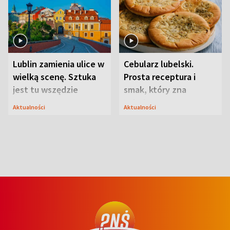
Lublin zamienia ulice w
Cebularz lubelski.
wielką scenę. Sztuka
Prosta receptura i
jest tu wszędzie
smak, który zna
Lubelszczyzna
Aktualności
Aktualności