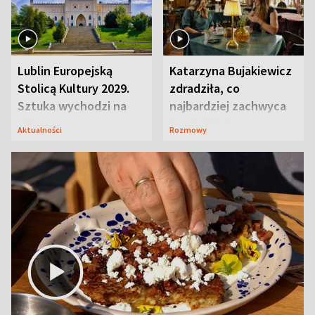
Lublin Europejską
Katarzyna Bujakiewicz
Stolicą Kultury 2029.
zdradziła, co
Sztuka wychodzi na
najbardziej zachwyca
ulice
ją w Lublinie
Aktualności
Rozmowy