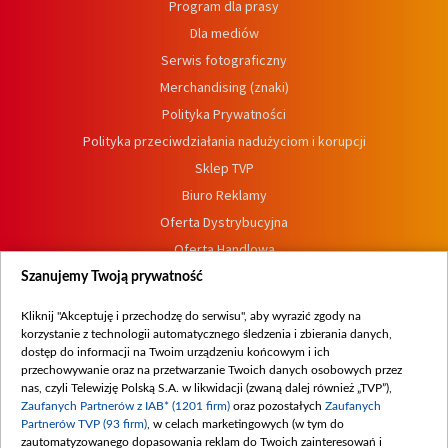
Program dla prasy
Dla mediów
Serwis fotograficzny
Merchandising (znaki)
Polityka Prywatności
Polityka przeciwdziałania nadużyciom i korupcji
Sklep TVP
Biuro Reklamy
Oferta Dystrybucyjna
Oferta Handlowa
Dostępność
Szanujemy Twoją prywatność
Moje zgody
Kliknij "Akceptuję i przechodzę do serwisu", aby wyrazić zgody na
Procedura zgłoszeń wewnętrznych
korzystanie z technologii automatycznego śledzenia i zbierania danych,
dostęp do informacji na Twoim urządzeniu końcowym i ich
przechowywanie oraz na przetwarzanie Twoich danych osobowych przez
nas, czyli Telewizję Polską S.A. w likwidacji (zwaną dalej również „TVP”),
Zaufanych Partnerów z IAB* (1201 firm)
oraz pozostałych
Zaufanych
Partnerów TVP (93 firm)
, w celach marketingowych (w tym do
zautomatyzowanego dopasowania reklam do Twoich zainteresowań i