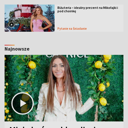
Biżuteria – idealny prezent na Mikołajki i
pod choinkę
Pytanie na Śniadanie
Najnowsze