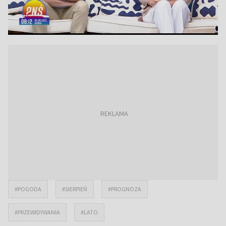
#POGODA
#SIERPIEŃ
#PROGNOZA
#PRZEWIDYWANIA
#LATO