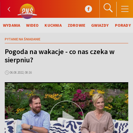
WYDANIA
WIDEO
KUCHNIA
ZDROWIE
GWIAZDY
PORADY
PYTANIE NA ŚNIADANIE
Pogoda na wakacje - co nas czeka w
sierpniu?
06.08.2022, 08:16