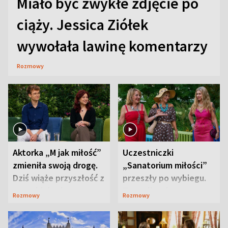
Miało być zwykłe zdjęcie po
ciąży. Jessica Ziółek
wywołała lawinę komentarzy
Rozmowy
Aktorka „M jak miłość”
Uczestniczki
zmieniła swoją drogę.
„Sanatorium miłości”
Dziś wiąże przyszłość z
przeszły po wybiegu.
neurobiologią
Te stylizacje
Rozmowy
Rozmowy
przyciągały wzrok