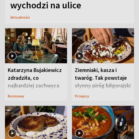
wychodzi na ulice
Aktualności
Katarzyna Bujakiewicz
Ziemniaki, kasza i
zdradziła, co
twaróg. Tak powstaje
najbardziej zachwyca
słynny piróg biłgorajski
ją w Lublinie
Rozmowy
Przepisy