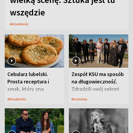
wszędzie
Aktualności
Cebularz lubelski.
Zespół KSU ma sposób
Prosta receptura i
na długowieczność.
smak, który zna
Zdradzili swój sekret
Lubelszczyzna
Aktualności
Rozmowy