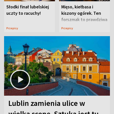
Słodki finał lubelskiej
Mięso, kiełbasa i
uczty to racuchy!
kiszony ogórek. Ten
forszmak to prawdziwa
uczta
Przepisy
Przepisy
Lublin zamienia ulice w
wielką scenę. Sztuka jest tu