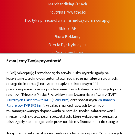
Merchandising (znaki)
Polityka Prywatności
Polityka przeciwdziałania nadużyciom i korupcji
Sklep TVP
Biuro Reklamy
Oferta Dystrybucyjna
Oferta Handlowa
Dostępność
Szanujemy Twoją prywatność
Moje zgody
Kliknij "Akceptuję i przechodzę do serwisu", aby wyrazić zgody na
Procedura zgłoszeń wewnętrznych
korzystanie z technologii automatycznego śledzenia i zbierania danych,
dostęp do informacji na Twoim urządzeniu końcowym i ich
przechowywanie oraz na przetwarzanie Twoich danych osobowych przez
nas, czyli Telewizję Polską S.A. w likwidacji (zwaną dalej również „TVP”),
Zaufanych Partnerów z IAB* (1201 firm)
oraz pozostałych
Zaufanych
Partnerów TVP (93 firm)
, w celach marketingowych (w tym do
zautomatyzowanego dopasowania reklam do Twoich zainteresowań i
mierzenia ich skuteczności) i pozostałych, które wskazujemy poniżej, a
także zgody na udostępnianie przez nas identyfikatora PPID do Google.
Twoje dane osobowe zbierane podczas odwiedzania przez Ciebie naszych