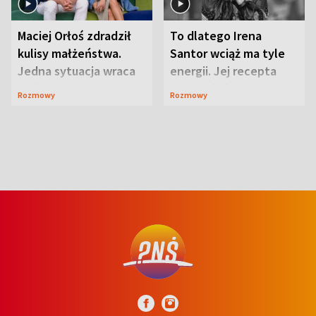
Maciej Orłoś zdradził
To dlatego Irena
kulisy małżeństwa.
Santor wciąż ma tyle
Jedna sytuacja wraca
energii. Jej recepta
jak bumerang
jest zaskakująco
Rozmowy
Rozmowy
prosta