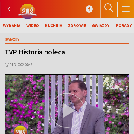
WYDANIA
WIDEO
KUCHNIA
ZDROWIE
GWIAZDY
PORADY
GWIAZDY
TVP Historia poleca
04.08.2022, 07:47