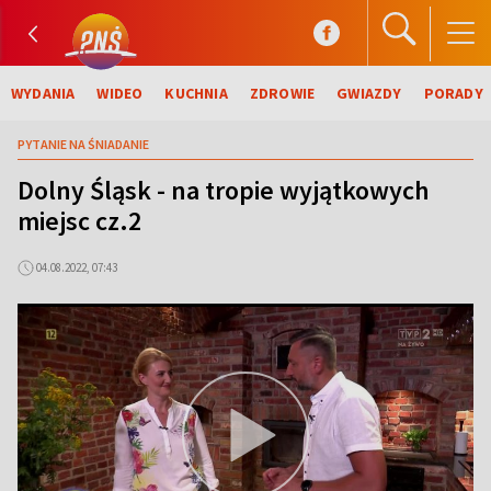
WYDANIA
WIDEO
KUCHNIA
ZDROWIE
GWIAZDY
PORADY
PYTANIE NA ŚNIADANIE
Dolny Śląsk - na tropie wyjątkowych
miejsc cz.2
04.08.2022, 07:43