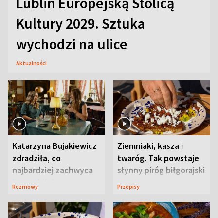
Lublin Europejską Stolicą
Kultury 2029. Sztuka
wychodzi na ulice
Aktualności
Katarzyna Bujakiewicz
Ziemniaki, kasza i
zdradziła, co
twaróg. Tak powstaje
najbardziej zachwyca
słynny piróg biłgorajski
ją w Lublinie
Rozmowy
Przepisy