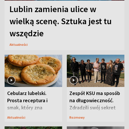
Lublin zamienia ulice w
wielką scenę. Sztuka jest tu
wszędzie
Aktualności
Cebularz lubelski.
Zespół KSU ma sposób
Prosta receptura i
na długowieczność.
smak, który zna
Zdradzili swój sekret
Lubelszczyzna
Aktualności
Rozmowy