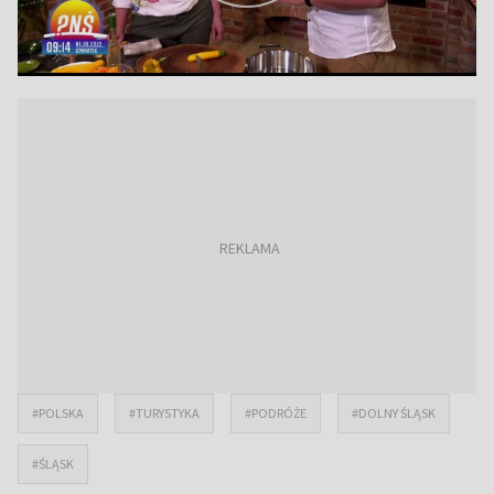
#POLSKA
#TURYSTYKA
#PODRÓŻE
#DOLNY ŚLĄSK
#ŚLĄSK