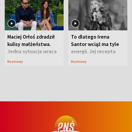
Maciej Orłoś zdradził
To dlatego Irena
kulisy małżeństwa.
Santor wciąż ma tyle
Jedna sytuacja wraca
energii. Jej recepta
jak bumerang
jest zaskakująco
Rozmowy
Rozmowy
prosta