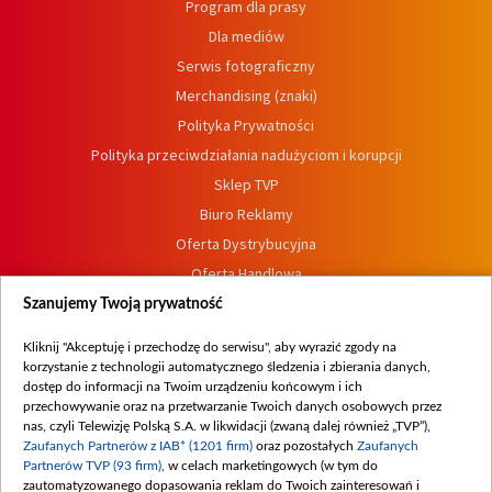
Program dla prasy
Dla mediów
Serwis fotograficzny
Merchandising (znaki)
Polityka Prywatności
Polityka przeciwdziałania nadużyciom i korupcji
Sklep TVP
Biuro Reklamy
Oferta Dystrybucyjna
Oferta Handlowa
Dostępność
Szanujemy Twoją prywatność
Moje zgody
Kliknij "Akceptuję i przechodzę do serwisu", aby wyrazić zgody na
Procedura zgłoszeń wewnętrznych
korzystanie z technologii automatycznego śledzenia i zbierania danych,
dostęp do informacji na Twoim urządzeniu końcowym i ich
przechowywanie oraz na przetwarzanie Twoich danych osobowych przez
nas, czyli Telewizję Polską S.A. w likwidacji (zwaną dalej również „TVP”),
Zaufanych Partnerów z IAB* (1201 firm)
oraz pozostałych
Zaufanych
Partnerów TVP (93 firm)
, w celach marketingowych (w tym do
zautomatyzowanego dopasowania reklam do Twoich zainteresowań i