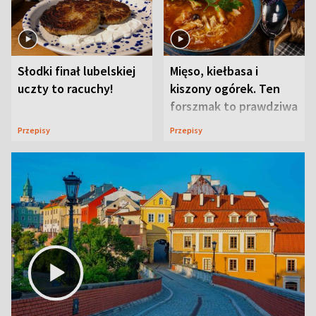
Słodki finał lubelskiej
Mięso, kiełbasa i
uczty to racuchy!
kiszony ogórek. Ten
forszmak to prawdziwa
uczta
Przepisy
Przepisy