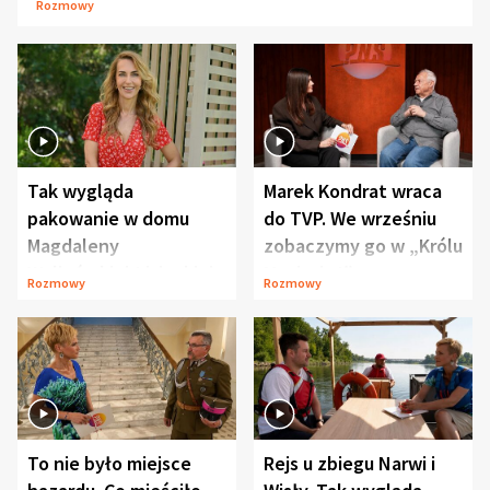
Rozmowy
Tak wygląda
Marek Kondrat wraca
pakowanie w domu
do TVP. We wrześniu
Magdaleny
zobaczymy go w „Królu
Waligórskiej-Lisieckiej.
Maciusiu I”
Rozmowy
Rozmowy
Mąż nie odpuszcza
To nie było miejsce
Rejs u zbiegu Narwi i