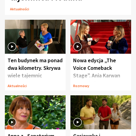
Aktualności
Ten budynek ma ponad
Nowa edycja „The
dwa kilometry. Skrywa
Voice Comeback
wiele tajemnic
Stage”. Ania Karwan
zapowiada
Aktualności
Rozmowy
niespodzianki
Anna z „Sanatorium
Gąsiewska i