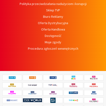
Polityka przeciwdziałania nadużyciom i korupcji
Sklep TVP
Biuro Reklamy
Oferta Dystrybucyjna
Oferta Handlowa
Dostępność
Moje zgody
Procedura zgłoszeń wewnętrznych