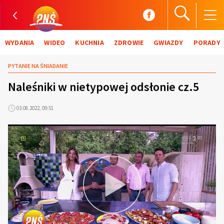
WYDANIA
WIDEO
KUCHNIA
ZDROWIE
GWIAZDY
PORADY
PYTANIE NA ŚNIADANIE
Naleśniki w nietypowej odsłonie cz.5
03.08.2022, 09:51