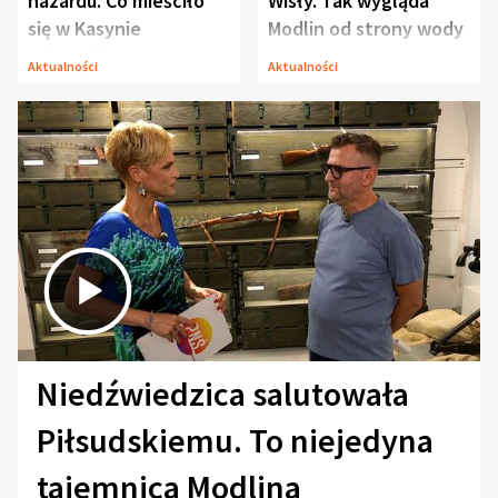
hazardu. Co mieściło
Wisły. Tak wygląda
się w Kasynie
Modlin od strony wody
Oficerskim?
Aktualności
Aktualności
Niedźwiedzica salutowała
Piłsudskiemu. To niejedyna
tajemnica Modlina