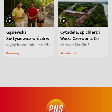
Gąsiewska i
Cytadela, spichlerz i
Sołtysiewicz wrócili w
Wieża Czerwona. Co
wyjątkowe miejsce. Na
skrywa Modlin?
szlaku czekał
Rozmowy
Aktualności
niedźwiedź