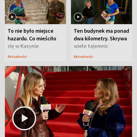
To nie było miejsce
Ten budynek ma ponad
hazardu. Co mieściło
dwa kilometry. Skrywa
się w Kasynie
wiele tajemnic
Oficerskim?
Aktualności
Aktualności