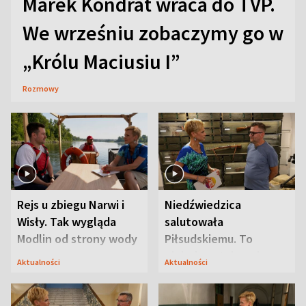
Marek Kondrat wraca do TVP.
We wrześniu zobaczymy go w
„Królu Maciusiu I”
Rozmowy
Rejs u zbiegu Narwi i
Niedźwiedzica
Wisły. Tak wygląda
salutowała
Modlin od strony wody
Piłsudskiemu. To
niejedyna tajemnica
Aktualności
Aktualności
Modlina