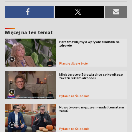
Więcej na ten temat
Porozmawiajmy o wpływie alkoholu na
zdrowie
Planuję długie życie
Ministerstwo Zdrowia chce całkowitego
zakazu reklam alkoholu
Pytanie na Śniadanie
Nowotwory u mężczyzn - nadal tematem
tabu?
Pytanie na Śniadanie