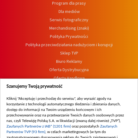
Program dla prasy
Dla mediów
Serwis fotograficzny
Merchandising (znaki)
Polityka Prywatności
Polityka przeciwdziałania nadużyciom i korupcji
Sklep TVP
Biuro Reklamy
Oferta Dystrybucyjna
Oferta Handlowa
Dostępność
Szanujemy Twoją prywatność
Moje zgody
Kliknij "Akceptuję i przechodzę do serwisu", aby wyrazić zgody na
Procedura zgłoszeń wewnętrznych
korzystanie z technologii automatycznego śledzenia i zbierania danych,
dostęp do informacji na Twoim urządzeniu końcowym i ich
przechowywanie oraz na przetwarzanie Twoich danych osobowych przez
nas, czyli Telewizję Polską S.A. w likwidacji (zwaną dalej również „TVP”),
Zaufanych Partnerów z IAB* (1201 firm)
oraz pozostałych
Zaufanych
Partnerów TVP (93 firm)
, w celach marketingowych (w tym do
zautomatyzowanego dopasowania reklam do Twoich zainteresowań i