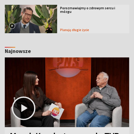
Porozmawiajmy o zdrowym sercu i
mózgu
Planuję długie życie
Najnowsze