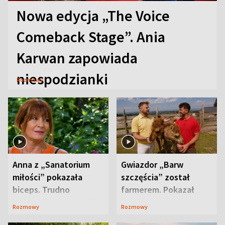
Nowa edycja „The Voice
Comeback Stage”. Ania
Karwan zapowiada
niespodzianki
Rozmowy
Anna z „Sanatorium
Gwiazdor „Barw
miłości” pokazała
szczęścia” został
biceps. Trudno
farmerem. Pokazał
uwierzyć, co przeszła
swoje niezwykłe
Rozmowy
Rozmowy
wcześniej
ranczo