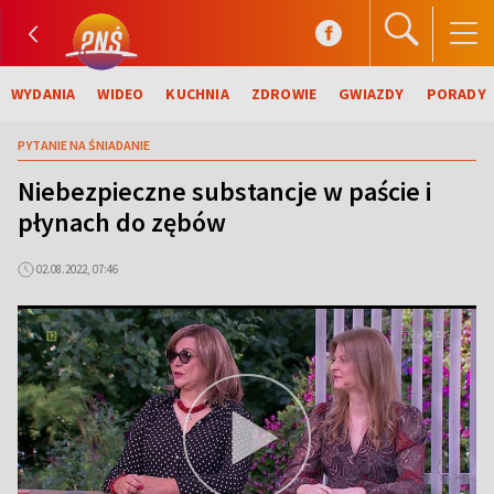
WYDANIA
WIDEO
KUCHNIA
ZDROWIE
GWIAZDY
PORADY
PYTANIE NA ŚNIADANIE
Niebezpieczne substancje w paście i
płynach do zębów
02.08.2022, 07:46