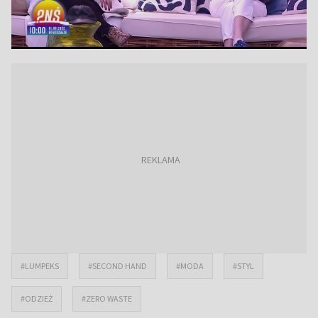
#LUMPEKS
#SECOND HAND
#MODA
#STYL
#ODZIEŻ
#ZERO WASTE