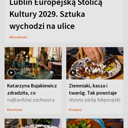
Lublin Europejską Stolicą
Kultury 2029. Sztuka
wychodzi na ulice
Aktualności
Katarzyna Bujakiewicz
Ziemniaki, kasza i
zdradziła, co
twaróg. Tak powstaje
najbardziej zachwyca
słynny piróg biłgorajski
ją w Lublinie
Rozmowy
Przepisy