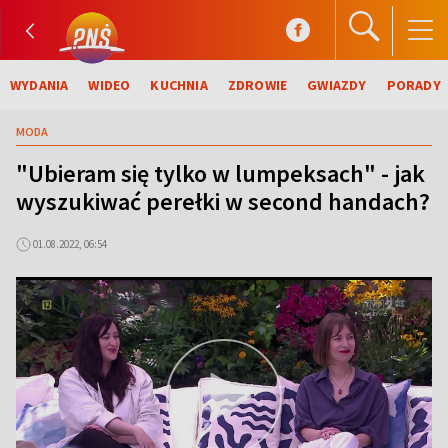
WYDANIA
WIDEO
KUCHNIA
ZDROWIE
GWIAZDY
PORADY
MODA
"Ubieram się tylko w lumpeksach" - jak
wyszukiwać perełki w second handach?
01.08.2022, 06:54