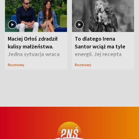
Maciej Orłoś zdradził
To dlatego Irena
kulisy małżeństwa.
Santor wciąż ma tyle
Jedna sytuacja wraca
energii. Jej recepta
jak bumerang
jest zaskakująco
Rozmowy
Rozmowy
prosta