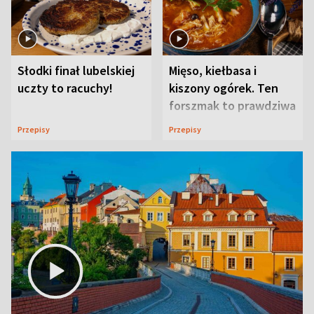
Słodki finał lubelskiej
Mięso, kiełbasa i
uczty to racuchy!
kiszony ogórek. Ten
forszmak to prawdziwa
uczta
Przepisy
Przepisy