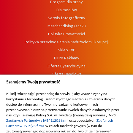
Program dla prasy
Dla mediów
Serwis fotograficzny
Merchandising (znaki)
Polityka Prywatności
Polityka przeciwdziałania nadużyciom i korupcji
Sklep TVP
Biuro Reklamy
Oferta Dystrybucyjna
Oferta Handlowa
Dostępność
Szanujemy Twoją prywatność
Moje zgody
Kliknij "Akceptuję i przechodzę do serwisu", aby wyrazić zgody na
Procedura zgłoszeń wewnętrznych
korzystanie z technologii automatycznego śledzenia i zbierania danych,
dostęp do informacji na Twoim urządzeniu końcowym i ich
przechowywanie oraz na przetwarzanie Twoich danych osobowych przez
nas, czyli Telewizję Polską S.A. w likwidacji (zwaną dalej również „TVP”),
Zaufanych Partnerów z IAB* (1201 firm)
oraz pozostałych
Zaufanych
Partnerów TVP (93 firm)
, w celach marketingowych (w tym do
zautomatyzowanego dopasowania reklam do Twoich zainteresowań i