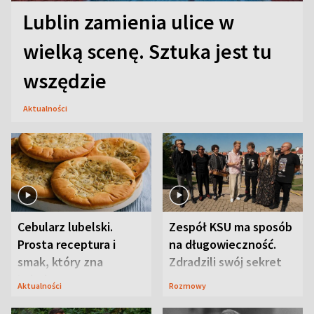
Lublin zamienia ulice w
wielką scenę. Sztuka jest tu
wszędzie
Aktualności
Cebularz lubelski.
Zespół KSU ma sposób
Prosta receptura i
na długowieczność.
smak, który zna
Zdradzili swój sekret
Lubelszczyzna
Aktualności
Rozmowy