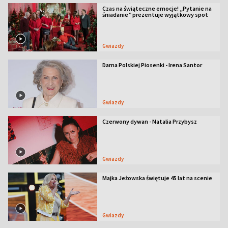
Czas na świąteczne emocje! „Pytanie na
śniadanie” prezentuje wyjątkowy spot
Gwiazdy
Dama Polskiej Piosenki - Irena Santor
Gwiazdy
Czerwony dywan - Natalia Przybysz
Gwiazdy
Majka Jeżowska świętuje 45 lat na scenie
Gwiazdy