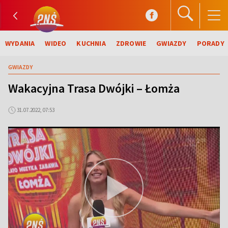
WYDANIA
WIDEO
KUCHNIA
ZDROWIE
GWIAZDY
PORADY
GWIAZDY
Wakacyjna Trasa Dwójki – Łomża
31.07.2022, 07:53