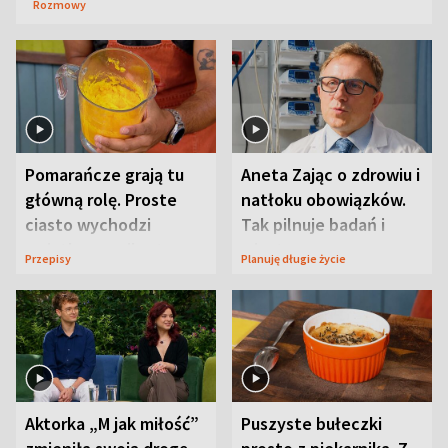
Rozmowy
Pomarańcze grają tu
Aneta Zając o zdrowiu i
główną rolę. Proste
natłoku obowiązków.
ciasto wychodzi
Tak pilnuje badań i
wyjątkowo wilgotne
wizyt
Przepisy
Planuję długie życie
Aktorka „M jak miłość”
Puszyste bułeczki