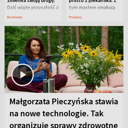
zmieniła swoją drogę.
prosto z piekarnika. Z
Dziś wiąże przyszłość z
tym masłem smakują
neurobiologią
jeszcze lepiej
Rozmowy
Przepisy
Małgorzata Pieczyńska stawia
na nowe technologie. Tak
organizuje sprawy zdrowotne