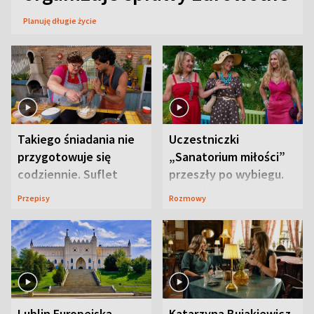
Planuję długie życie
Takiego śniadania nie
Uczestniczki
przygotowuje się
„Sanatorium miłości”
codziennie. Suflet
przeszły po wybiegu.
serowy zachwyca
Te stylizacje
Przepisy
Rozmowy
smakiem
przyciągały wzrok
Lublin Europejską
Katarzyna Bujakiewicz