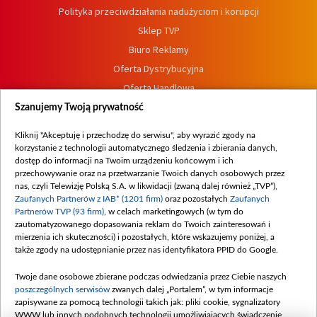
Polityka przeciwdziałania nadużyciom i korupcji
Sklep TVP
Biuro Reklamy
Oferta Dystrybucyjna
Oferta Handlowa
Dostępność
Szanujemy Twoją prywatność
Moje zgody
Kliknij "Akceptuję i przechodzę do serwisu", aby wyrazić zgody na
Procedura zgłoszeń wewnętrznych
korzystanie z technologii automatycznego śledzenia i zbierania danych,
dostęp do informacji na Twoim urządzeniu końcowym i ich
przechowywanie oraz na przetwarzanie Twoich danych osobowych przez
nas, czyli Telewizję Polską S.A. w likwidacji (zwaną dalej również „TVP”),
Zaufanych Partnerów z IAB* (1201 firm)
oraz pozostałych
Zaufanych
Partnerów TVP (93 firm)
, w celach marketingowych (w tym do
zautomatyzowanego dopasowania reklam do Twoich zainteresowań i
mierzenia ich skuteczności) i pozostałych, które wskazujemy poniżej, a
także zgody na udostępnianie przez nas identyfikatora PPID do Google.
Twoje dane osobowe zbierane podczas odwiedzania przez Ciebie naszych
poszczególnych serwisów
zwanych dalej „Portalem”, w tym informacje
zapisywane za pomocą technologii takich jak: pliki cookie, sygnalizatory
WWW lub innych podobnych technologii umożliwiających świadczenie