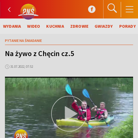
WYDANIA
WIDEO
KUCHNIA
ZDROWIE
GWIAZDY
PORADY
PYTANIE NA ŚNIADANIE
Na żywo z Chęcin cz.5
31.07.2022, 07:52