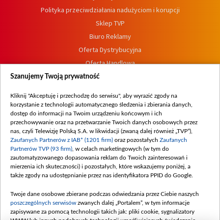
Polityka przeciwdziałania nadużyciom i korupcji
Sklep TVP
Biuro Reklamy
Oferta Dystrybucyjna
Oferta Handlowa
Dostępność
Szanujemy Twoją prywatność
Moje zgody
Kliknij "Akceptuję i przechodzę do serwisu", aby wyrazić zgody na
Procedura zgłoszeń wewnętrznych
korzystanie z technologii automatycznego śledzenia i zbierania danych,
dostęp do informacji na Twoim urządzeniu końcowym i ich
przechowywanie oraz na przetwarzanie Twoich danych osobowych przez
nas, czyli Telewizję Polską S.A. w likwidacji (zwaną dalej również „TVP”),
Zaufanych Partnerów z IAB* (1201 firm)
oraz pozostałych
Zaufanych
Partnerów TVP (93 firm)
, w celach marketingowych (w tym do
zautomatyzowanego dopasowania reklam do Twoich zainteresowań i
mierzenia ich skuteczności) i pozostałych, które wskazujemy poniżej, a
także zgody na udostępnianie przez nas identyfikatora PPID do Google.
Twoje dane osobowe zbierane podczas odwiedzania przez Ciebie naszych
poszczególnych serwisów
zwanych dalej „Portalem”, w tym informacje
zapisywane za pomocą technologii takich jak: pliki cookie, sygnalizatory