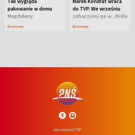
Tak wygląda
Marek Kondrat wraca
pakowanie w domu
do TVP. We wrześniu
Magdaleny
zobaczymy go w „Królu
Waligórskiej-Lisieckiej.
Maciusiu I”
Rozmowy
Rozmowy
Mąż nie odpuszcza
Abonament TVP