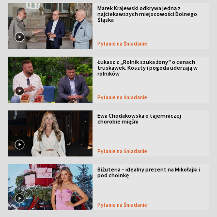
Marek Krajewski odkrywa jedną z
najciekawszych miejscowości Dolnego
Śląska
Pytanie na Śniadanie
Łukasz z „Rolnik szuka żony” o cenach
truskawek. Koszty i pogoda uderzają w
rolników
Pytanie na Śniadanie
Ewa Chodakowska o tajemniczej
chorobie mięśni
Pytanie na Śniadanie
Biżuteria – idealny prezent na Mikołajki i
pod choinkę
Pytanie na Śniadanie