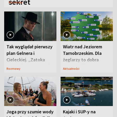
sekret
Rozmowy
Tak wyglądał pierwszy
Wiatr nad Jeziorem
plan Gelnera i
Tarnobrzeskim. Dla
Cieleckiej. „Zatoka
żeglarzy to dobra
szpiegów” od razu ich
wiadomość
Rozmowy
Aktualności
zaskoczyła
Joga przy szumie wody
Kajaki i SUP-y na