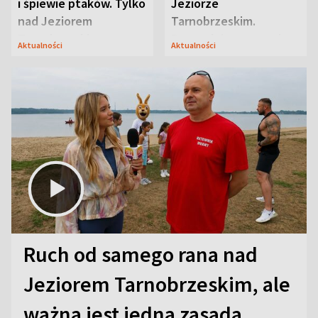
i śpiewie ptaków. Tylko
Jeziorze
nad Jeziorem
Tarnobrzeskim.
Tarnobrzeskim
Przyrodnicy zwracają
Aktualności
Aktualności
uwagę na coś jeszcze
Ruch od samego rana nad
Jeziorem Tarnobrzeskim, ale
ważna jest jedna zasada