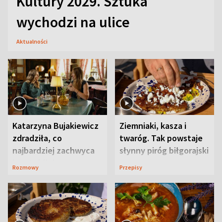
Kultury 2029. Sztuka
wychodzi na ulice
Aktualności
Katarzyna Bujakiewicz
Ziemniaki, kasza i
zdradziła, co
twaróg. Tak powstaje
najbardziej zachwyca
słynny piróg biłgorajski
ją w Lublinie
Rozmowy
Przepisy