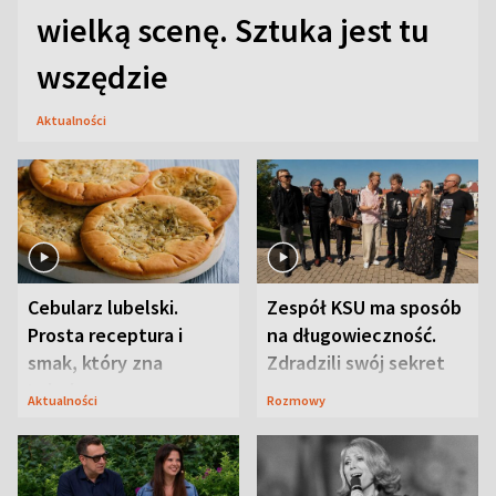
wielką scenę. Sztuka jest tu
wszędzie
Aktualności
Cebularz lubelski.
Zespół KSU ma sposób
Prosta receptura i
na długowieczność.
smak, który zna
Zdradzili swój sekret
Lubelszczyzna
Aktualności
Rozmowy