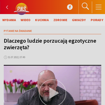
WYDANIA
WIDEO
KUCHNIA
ZDROWIE
GWIAZDY
PORADY
PYTANIE NA ŚNIADANIE
Dlaczego ludzie porzucają egzotyczne
zwierzęta?
31.07.2022, 07:49