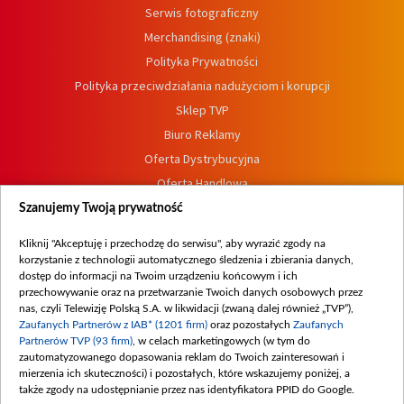
Serwis fotograficzny
Merchandising (znaki)
Polityka Prywatności
Polityka przeciwdziałania nadużyciom i korupcji
Sklep TVP
Biuro Reklamy
Oferta Dystrybucyjna
Oferta Handlowa
Dostępność
Szanujemy Twoją prywatność
Moje zgody
Kliknij "Akceptuję i przechodzę do serwisu", aby wyrazić zgody na
Procedura zgłoszeń wewnętrznych
korzystanie z technologii automatycznego śledzenia i zbierania danych,
dostęp do informacji na Twoim urządzeniu końcowym i ich
przechowywanie oraz na przetwarzanie Twoich danych osobowych przez
nas, czyli Telewizję Polską S.A. w likwidacji (zwaną dalej również „TVP”),
Zaufanych Partnerów z IAB* (1201 firm)
oraz pozostałych
Zaufanych
Partnerów TVP (93 firm)
, w celach marketingowych (w tym do
zautomatyzowanego dopasowania reklam do Twoich zainteresowań i
mierzenia ich skuteczności) i pozostałych, które wskazujemy poniżej, a
także zgody na udostępnianie przez nas identyfikatora PPID do Google.