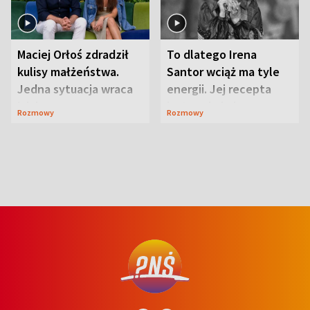
Maciej Orłoś zdradził
To dlatego Irena
kulisy małżeństwa.
Santor wciąż ma tyle
Jedna sytuacja wraca
energii. Jej recepta
jak bumerang
jest zaskakująco
Rozmowy
Rozmowy
prosta