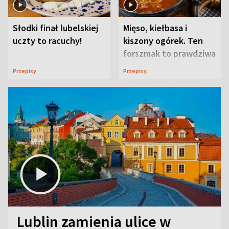
Słodki finał lubelskiej
Mięso, kiełbasa i
uczty to racuchy!
kiszony ogórek. Ten
forszmak to prawdziwa
uczta
Przepisy
Przepisy
Lublin zamienia ulice w