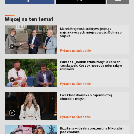
Więcej na ten temat
Marek Krajewski odkrywa jedną z
najciekawszych miejscowości Dolnego
Śląska
Pytanie na Śniadanie
Łukasz z „Rolnik szuka żony” o cenach
truskawek. Koszty i pogoda uderzają w
rolników
Pytanie na Śniadanie
Ewa Chodakowska o tajemniczej
chorobie mięśni
Pytanie na Śniadanie
Biżuteria – idealny prezent na Mikołajki i
pod choinkę