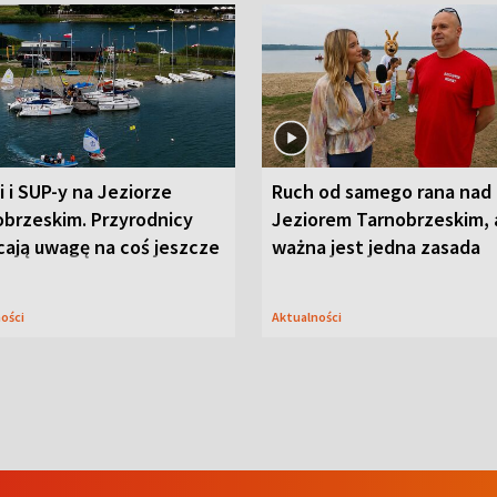
i i SUP-y na Jeziorze
Ruch od samego rana nad
obrzeskim. Przyrodnicy
Jeziorem Tarnobrzeskim, 
cają uwagę na coś jeszcze
ważna jest jedna zasada
ności
Aktualności