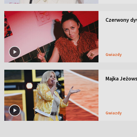
Czerwony dyw
Gwiazdy
Majka Jeżows
Gwiazdy