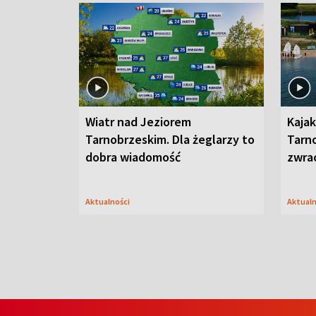
Wiatr nad Jeziorem
Kajak
Tarnobrzeskim. Dla żeglarzy to
Tarn
dobra wiadomość
zwra
Aktualności
Aktual