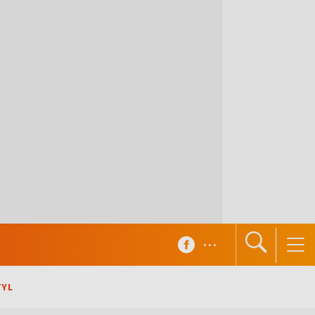
...
TYL