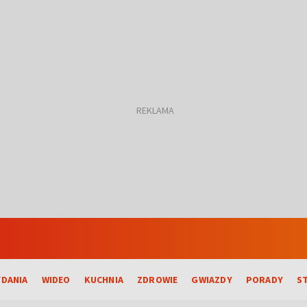
DANIA
WIDEO
KUCHNIA
ZDROWIE
GWIAZDY
PORADY
S