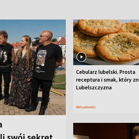
Cebularz lubelski. Prosta
receptura i smak, który z
Lubelszczyzna
Aktualności
a
i swój sekret