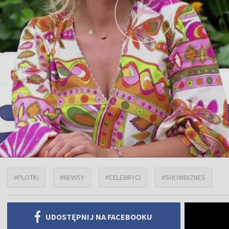
#PLOTKI
#NEWSY
#CELEBRYCI
#SHOWBIZNES
UDOSTĘPNIJ NA FACEBOOKU