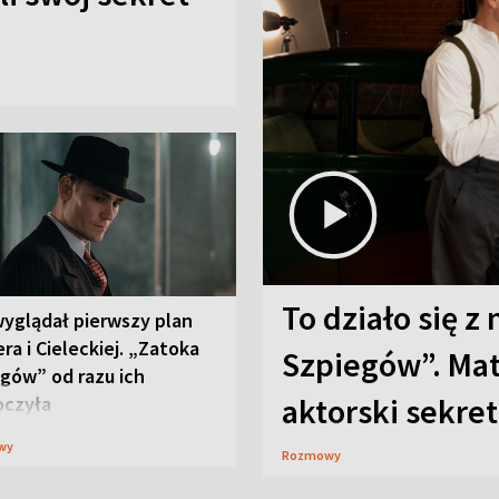
To działo się z
wyglądał pierwszy plan
ra i Cieleckiej. „Zatoka
Szpiegów”. Mat
gów” od razu ich
aktorski sekret
oczyła
wy
Rozmowy