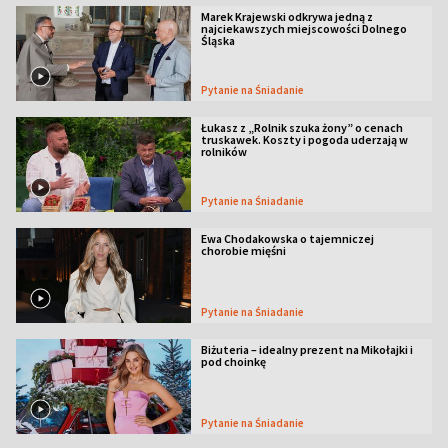
Marek Krajewski odkrywa jedną z
najciekawszych miejscowości Dolnego
Śląska
Pytanie na Śniadanie
Łukasz z „Rolnik szuka żony” o cenach
truskawek. Koszty i pogoda uderzają w
rolników
Pytanie na Śniadanie
Ewa Chodakowska o tajemniczej
chorobie mięśni
Pytanie na Śniadanie
Biżuteria – idealny prezent na Mikołajki i
pod choinkę
Pytanie na Śniadanie