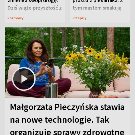
zmieniła swoją drogę.
prosto z piekarnika. Z
Dziś wiąże przyszłość z
tym masłem smakują
neurobiologią
jeszcze lepiej
Rozmowy
Przepisy
Małgorzata Pieczyńska stawia
na nowe technologie. Tak
organizuje sprawy zdrowotne