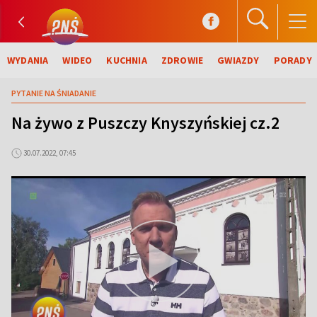
WYDANIA
WIDEO
KUCHNIA
ZDROWIE
GWIAZDY
PORADY
PYTANIE NA ŚNIADANIE
Na żywo z Puszczy Knyszyńskiej cz.2
30.07.2022, 07:45