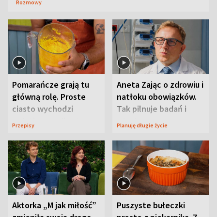
Rozmowy
Pomarańcze grają tu
Aneta Zając o zdrowiu i
główną rolę. Proste
natłoku obowiązków.
ciasto wychodzi
Tak pilnuje badań i
wyjątkowo wilgotne
wizyt
Przepisy
Planuję długie życie
Aktorka „M jak miłość”
Puszyste bułeczki