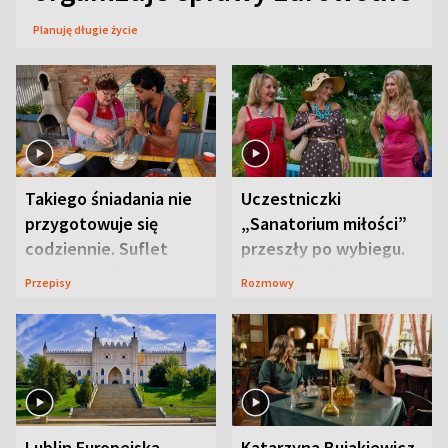
Planuję długie życie
Takiego śniadania nie
Uczestniczki
przygotowuje się
„Sanatorium miłości”
codziennie. Suflet
przeszły po wybiegu.
serowy zachwyca
Te stylizacje
Przepisy
Rozmowy
smakiem
przyciągały wzrok
Lublin Europejską
Katarzyna Bujakiewicz