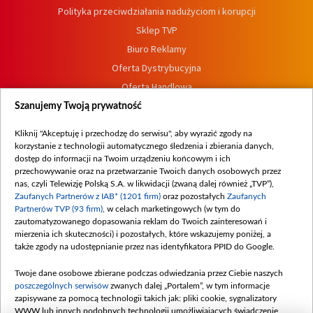
Polityka przeciwdziałania nadużyciom i korupcji
Sklep TVP
Biuro Reklamy
Oferta Dystrybucyjna
Oferta Handlowa
Dostępność
Szanujemy Twoją prywatność
Moje zgody
Kliknij "Akceptuję i przechodzę do serwisu", aby wyrazić zgody na
Procedura zgłoszeń wewnętrznych
korzystanie z technologii automatycznego śledzenia i zbierania danych,
dostęp do informacji na Twoim urządzeniu końcowym i ich
przechowywanie oraz na przetwarzanie Twoich danych osobowych przez
nas, czyli Telewizję Polską S.A. w likwidacji (zwaną dalej również „TVP”),
Zaufanych Partnerów z IAB* (1201 firm)
oraz pozostałych
Zaufanych
Partnerów TVP (93 firm)
, w celach marketingowych (w tym do
zautomatyzowanego dopasowania reklam do Twoich zainteresowań i
mierzenia ich skuteczności) i pozostałych, które wskazujemy poniżej, a
także zgody na udostępnianie przez nas identyfikatora PPID do Google.
Twoje dane osobowe zbierane podczas odwiedzania przez Ciebie naszych
poszczególnych serwisów
zwanych dalej „Portalem”, w tym informacje
zapisywane za pomocą technologii takich jak: pliki cookie, sygnalizatory
WWW lub innych podobnych technologii umożliwiających świadczenie